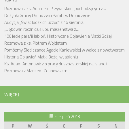
Rozmowa z ks. Adamem Przywuskim (pochodzącym z…
Dożynki Gminy Drohiczyn i Parafii w Drohiczynie
Audycja „Świat ludzkich uczuć” z 16 sierpnia
„Dębowa” rocznica ślubu małżeństwa z…
100 lecie parafii Jabłoń. Historyczne Objawienia Matki Bożej
Rozmowa z ks. Piotrem Wojdatem
Pomóżmy Siedlczance Agacie Kaniewskiej w walce z nowotworem
Historia Objawień Matki Bożej w Jabłoniu
Ks. Adam Antonowicz o pracy duszpasterskiej na Islandii
Rozmowa z Markiem Zdanowskim
WIĘCEJ
sierpień 2018
P
W
Ś
C
P
S
N