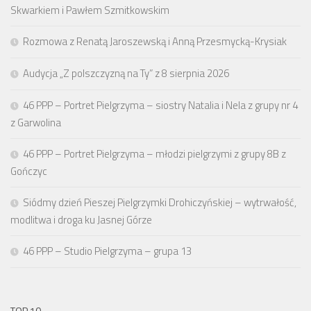
Skwarkiem i Pawłem Szmitkowskim
Rozmowa z Renatą Jaroszewską i Anną Przesmycką-Krysiak
Audycja „Z polszczyzną na Ty” z 8 sierpnia 2026
46 PPP – Portret Pielgrzyma – siostry Natalia i Nela z grupy nr 4
z Garwolina
46 PPP – Portret Pielgrzyma – młodzi pielgrzymi z grupy 8B z
Gończyc
Siódmy dzień Pieszej Pielgrzymki Drohiczyńskiej – wytrwałość,
modlitwa i droga ku Jasnej Górze
46 PPP – Studio Pielgrzyma – grupa 13
TOP 10