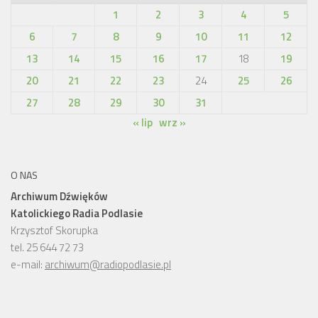
1
2
3
4
5
6
7
8
9
10
11
12
13
14
15
16
17
18
19
20
21
22
23
24
25
26
27
28
29
30
31
« lip
wrz »
O NAS
Archiwum Dźwięków
Katolickiego Radia Podlasie
Krzysztof Skorupka
tel. 25 644 72 73
e-mail:
archiwum@radiopodlasie.pl