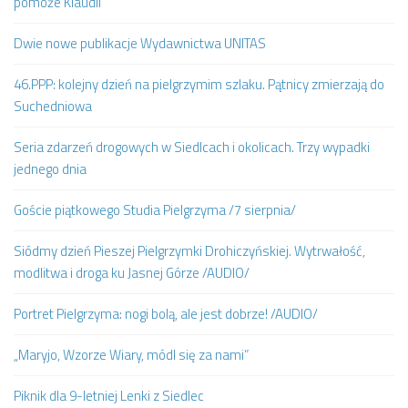
pomoże Klaudii
Dwie nowe publikacje Wydawnictwa UNITAS
46.PPP: kolejny dzień na pielgrzymim szlaku. Pątnicy zmierzają do
Suchedniowa
Seria zdarzeń drogowych w Siedlcach i okolicach. Trzy wypadki
jednego dnia
Goście piątkowego Studia Pielgrzyma /7 sierpnia/
Siódmy dzień Pieszej Pielgrzymki Drohiczyńskiej. Wytrwałość,
modlitwa i droga ku Jasnej Górze /AUDIO/
Portret Pielgrzyma: nogi bolą, ale jest dobrze! /AUDIO/
„Maryjo, Wzorze Wiary, módl się za nami”
Piknik dla 9-letniej Lenki z Siedlec