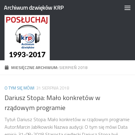
Archiwum dzwięków KRP
Przejdź do treści
MIESIĘCZNE ARCHIWUM:
SIERPIEŃ 2018
O TYM SIĘ MÓWI
31 SIERPNIA 2018
Dariusz Stopa: Mało konkretów w
rządowym programie
Tytuł: Dariusz Stopa: Mało konkretów w rządowym programie
Autor:Marcin Jabłkowski Nazwa audycji: O tym się mówi Data
emisji: 31-08-2018 Starosta siedlecki Dariusz Stopa był