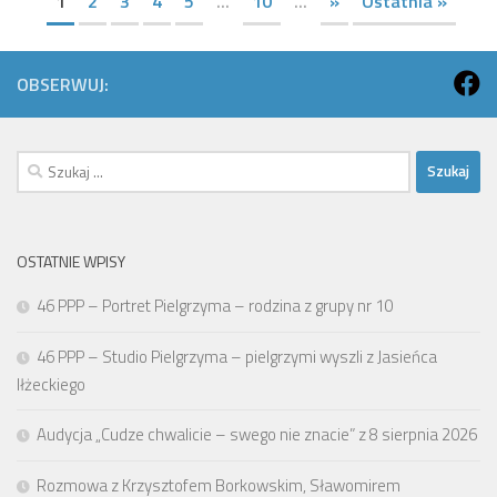
1
2
3
4
5
...
10
...
»
Ostatnia »
OBSERWUJ:
Szukaj:
OSTATNIE WPISY
46 PPP – Portret Pielgrzyma – rodzina z grupy nr 10
46 PPP – Studio Pielgrzyma – pielgrzymi wyszli z Jasieńca
Iłżeckiego
Audycja „Cudze chwalicie – swego nie znacie” z 8 sierpnia 2026
Rozmowa z Krzysztofem Borkowskim, Sławomirem