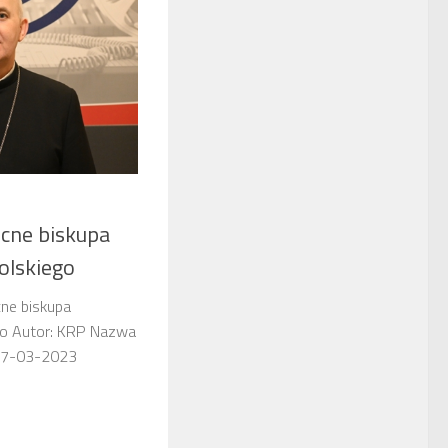
ocne biskupa
olskiego
cne biskupa
go Autor: KRP Nazwa
isji: 07-03-2023