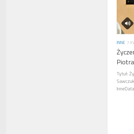
INNE
7 K
Życze
Piotr
Tytuł: Ż
Sawczuk
InneDa