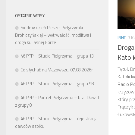
OSTATNIE WPISY
Siódmy dzień Pieszej Pielgrzymki
Drohiczyńskiej – wytrwałość, modlitwa i
INNE
3 K
droga ku Jasnej Górze
Droga
Katoli
46 PPP – Studio Pielgrzyma – grupa 13
Tytuł: D
Co słychać na Mazowszu, 07.08.2026r
Katolick
46 PPP – Studio Pielgrzyma – grupa 9B
Radio Po
krzyżowa
46 PPP – Portret Pielgrzyma – brat Dawid
który pr
z grupy 8
Frączyk
Łukowski
46 PPP – Studio Pielgrzyma – rejestracja
dawców szpiku