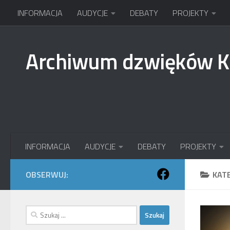
INFORMACJA
AUDYCJE
DEBATY
PROJEKTY
Przejdź do treści
Archiwum dzwięków 
INFORMACJA
AUDYCJE
DEBATY
PROJEKTY
OBSERWUJ:
KAT
Szukaj: