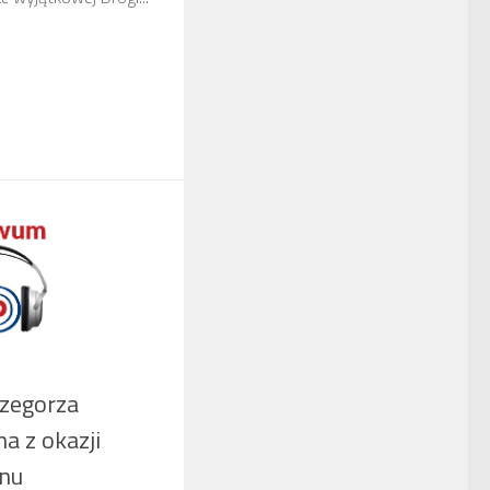
rzegorza
a z okazji
nu