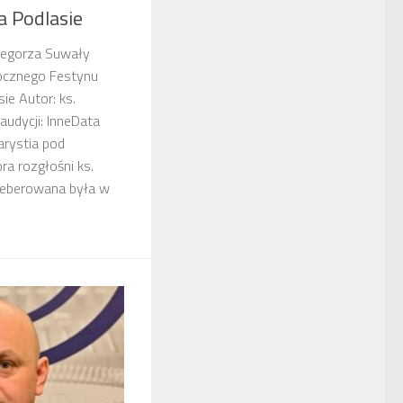
a Podlasie
rzegorza Suwały
ocznego Festynu
ie Autor: ks.
udycji: InneData
arystia pod
a rozgłośni ks.
leberowana była w