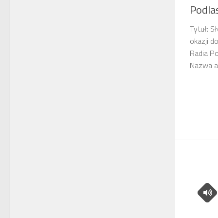
Podla
Tytuł: S
okazji d
Radia Po
Nazwa au
.