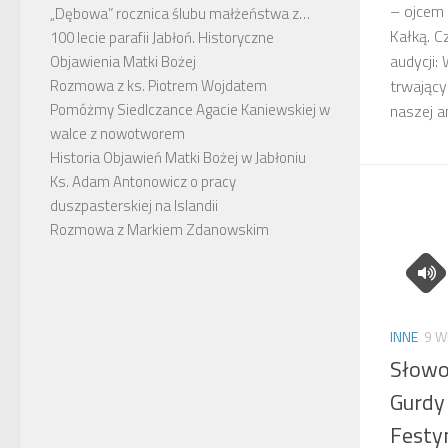
– ojcem 
„Dębowa” rocznica ślubu małżeństwa z…
Kałką. C
100 lecie parafii Jabłoń. Historyczne
audycji
Objawienia Matki Bożej
trwający
Rozmowa z ks. Piotrem Wojdatem
Pomóżmy Siedlczance Agacie Kaniewskiej w
naszej a
walce z nowotworem
Historia Objawień Matki Bożej w Jabłoniu
Ks. Adam Antonowicz o pracy
duszpasterskiej na Islandii
Rozmowa z Markiem Zdanowskim
INNE
9 W
Słowo
Gurdy
Festy