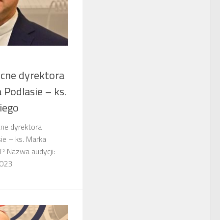
ocne dyrektora
 Podlasie – ks.
iego
cne dyrektora
ie – ks. Marka
P Nazwa audycji:
7-03-2023