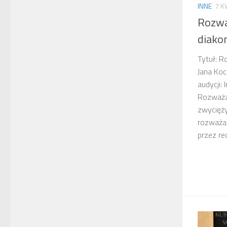
INNE
7 K
Rozwa
diako
Tytuł: R
Jana Koc
audycji:
Rozważan
zwycięży
rozważa
przez red