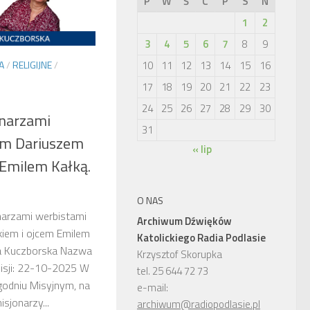
P
W
Ś
C
P
S
N
1
2
3
4
5
6
7
8
9
10
11
12
13
14
15
16
A
/
RELIGIJNE
/
17
18
19
20
21
22
23
24
25
26
27
28
29
30
narzami
31
em Dariuszem
« lip
 Emilem Kałką.
O NAS
narzami werbistami
Archiwum Dźwięków
kiem i ojcem Emilem
Katolickiego Radia Podlasie
na Kuczborska Nazwa
Krzysztof Skorupka
isji: 22-10-2025 W
tel. 25 644 72 73
godniu Misyjnym, na
e-mail:
sjonarzy...
archiwum@radiopodlasie.pl