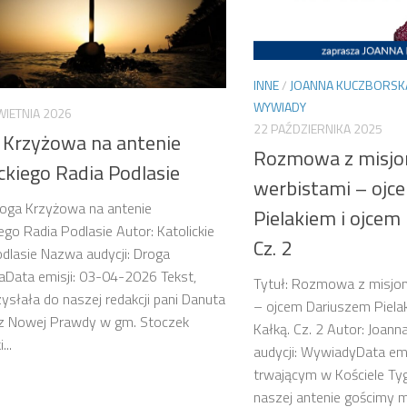
INNE
/
JOANNA KUCZBORSK
WYWIADY
WIETNIA 2026
22 PAŹDZIERNIKA 2025
 Krzyżowa na antenie
Rozmowa z misjo
ckiego Radia Podlasie
werbistami – ojc
roga Krzyżowa na antenie
Pielakiem i ojcem
iego Radia Podlasie Autor: Katolickie
Cz. 2
dlasie Nazwa audycji: Droga
Data emisji: 03-04-2026 Tekst,
Tytuł: Rozmowa z misjo
zysłała do naszej redakcji pani Danuta
– ojcem Dariuszem Piela
 z Nowej Prawdy w gm. Stoczek
Kałką. Cz. 2 Autor: Joan
...
audycji: WywiadyData em
trwającym w Kościele Ty
naszej antenie gościmy mi