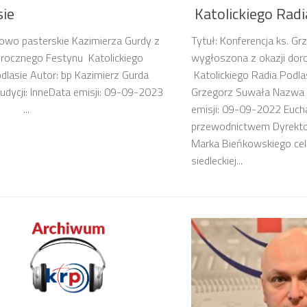
sie
Katolickiego Radi
łowo pasterskie Kazimierza Gurdy z
Tytuł: Konferencja ks. G
orocznego Festynu Katolickiego
wygłoszona z okazji dor
dlasie Autor: bp Kazimierz Gurda
Katolickiego Radia Podlas
dycji: InneData emisji: 09-09-2023
Grzegorz Suwała Nazwa a
..
emisji: 09-09-2022 Euch
przewodnictwem Dyrektor
Marka Bieńkowskiego ce
siedleckiej...