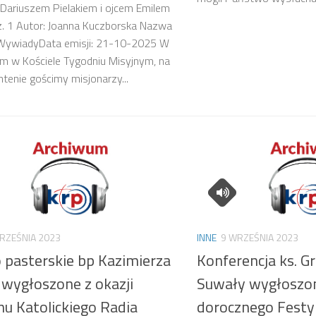
Dariuszem Pielakiem i ojcem Emilem
z. 1 Autor: Joanna Kuczborska Nazwa
: WywiadyData emisji: 21-10-2025 W
m w Kościele Tygodniu Misyjnym, na
ntenie gościmy misjonarzy...
RZEŚNIA 2023
INNE
9 WRZEŚNIA 2023
 pasterskie bp Kazimierza
Konferencja ks. G
 wygłoszone z okazji
Suwały wygłoszon
nu Katolickiego Radia
dorocznego Festy