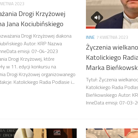
WIETNIA 2023
żania Drogi Krzyżowej
na Jana Kociubińskiego
ozważania Drogi Krzyżowej diakona
INNE
7 KWIETNIA 2023
iubińskiego Autor: KRP Nazwa
Życzenia wielkan
 InneData emisji: 07-04-2023
Katolickiego Radia
ia Drogi Krzyżowej, które
Marka Bieńkowsk
ły w 11. edycji konkursu na
nia Drogi Krzyżowej organizowanego
Tytuł: Życzenia wielkano
akcje: Katolickiego Radia Podlasie i...
Katolickiego Radia Podlas
Bieńkowskiego Autor: KR
InneData emisji: 0