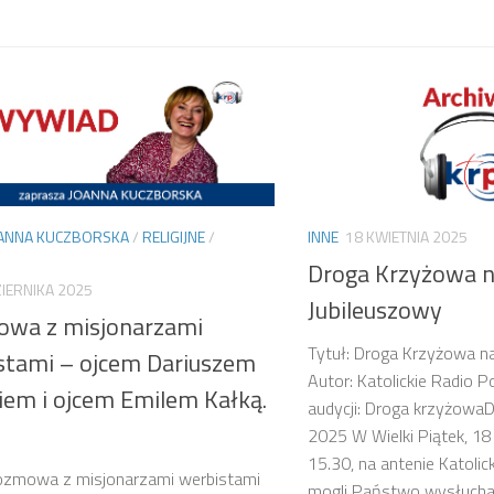
ANNA KUCZBORSKA
/
RELIGIJNE
/
INNE
18 KWIETNIA 2025
Droga Krzyżowa 
IERNIKA 2025
Jubileuszowy
wa z misjonarzami
Tytuł: Droga Krzyżowa n
stami – ojcem Dariuszem
Autor: Katolickie Radio 
kiem i ojcem Emilem Kałką.
audycji: Droga krzyżowaD
2025 W Wielki Piątek, 18 
15.30, na antenie Katolic
Rozmowa z misjonarzami werbistami
mogli Państwo wysłuchać