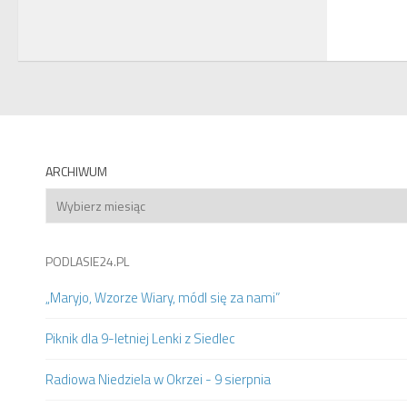
ARCHIWUM
Archiwum
PODLASIE24.PL
„Maryjo, Wzorze Wiary, módl się za nami”
Piknik dla 9-letniej Lenki z Siedlec
Radiowa Niedziela w Okrzei - 9 sierpnia