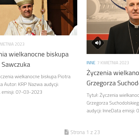
WIETNIA 2023
nia wielkanocne biskupa
a Sawczuka
INNE
7 KWIETNIA 2023
Życzenia wielkan
yczenia wielkanocne biskupa Piotra
Grzegorza Suchod
a Autor: KRP Nazwa audycji:
ta emisji: 07-03-2023
Tytuł: Życzenia wielkano
Grzegorza Suchodolskie
audycji: InneData em
Strona 1 z 23