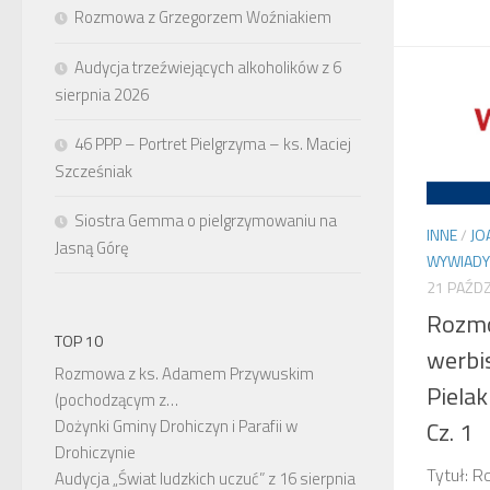
Rozmowa z Grzegorzem Woźniakiem
Audycja trzeźwiejących alkoholików z 6
sierpnia 2026
46 PPP – Portret Pielgrzyma – ks. Maciej
Szcześniak
Siostra Gemma o pielgrzymowaniu na
INNE
/
JO
Jasną Górę
WYWIADY
21 PAŹDZ
Rozmo
TOP 10
werbi
Rozmowa z ks. Adamem Przywuskim
Piela
(pochodzącym z…
Cz. 1
Dożynki Gminy Drohiczyn i Parafii w
Drohiczynie
Tytuł: 
Audycja „Świat ludzkich uczuć” z 16 sierpnia