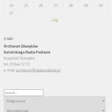
24
25
26
27
28
29
30
31
« lip
O NAS
Archiwum Dźwięków
Katolickiego Radia Podlasie
Krzysztof Skorupka
tel. 25 644 72 73
e-mail:
archiwum@radiopodlasie.pl