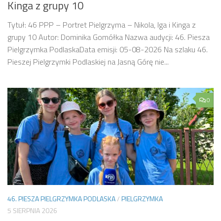
Kinga z grupy 10
Tytuł: 46 PPP – Portret Pielgrzyma – Nikola, Iga i Kinga z
grupy 10 Autor: Dominika Gomółka Nazwa audycji: 46. Piesza
Pielgrzymka PodlaskaData emisji: 05-08-2026 Na szlaku 46.
Pieszej Pielgrzymki Podlaskiej na Jasną Górę nie...
0
46. PIESZA PIELGRZYMKA PODLASKA
/
PIELGRZYMKA
5 SIERPNIA 2026