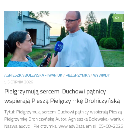
0
AGNIESZKA BOLEWSKA - IWANIUK
/
PIELGRZYMKA
/
WYWIADY
5 SIERPNIA 2026
Pielgrzymują sercem. Duchowi pątnicy
wspierają Pieszą Pielgrzymkę Drohiczyńską
Tytuł: Pielgrzymują sercem. Duchowi pątnicy wspierają Pieszą
Pielgrzymkę Drohiczyńską Autor: Agnieszka Bolewska-Iwaniuk
Nazwa audycji: Pielgrzymka, wywiadyData emisji: 05-08-2026