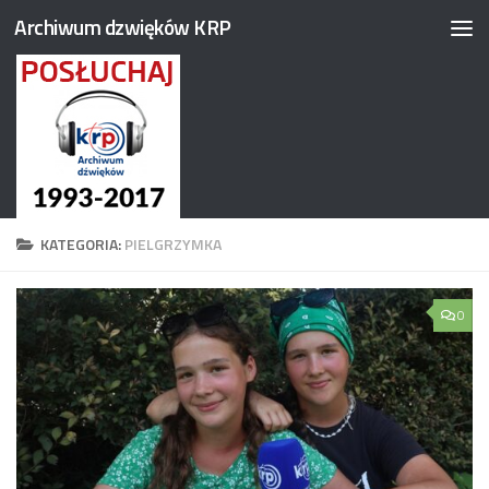
Archiwum dzwięków KRP
Przejdź do treści
KATEGORIA:
PIELGRZYMKA
0