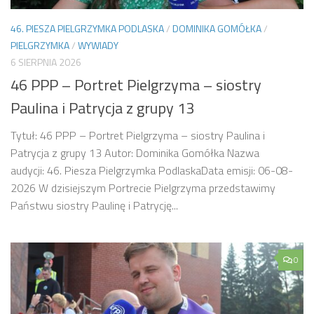
46. PIESZA PIELGRZYMKA PODLASKA
/
DOMINIKA GOMÓŁKA
/
PIELGRZYMKA
/
WYWIADY
6 SIERPNIA 2026
46 PPP – Portret Pielgrzyma – siostry
Paulina i Patrycja z grupy 13
Tytuł: 46 PPP – Portret Pielgrzyma – siostry Paulina i
Patrycja z grupy 13 Autor: Dominika Gomółka Nazwa
audycji: 46. Piesza Pielgrzymka PodlaskaData emisji: 06-08-
2026 W dzisiejszym Portrecie Pielgrzyma przedstawimy
Państwu siostry Paulinę i Patrycję...
0