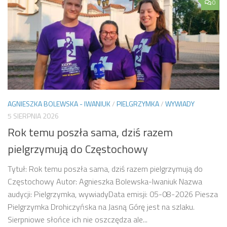
0
AGNIESZKA BOLEWSKA - IWANIUK
/
PIELGRZYMKA
/
WYWIADY
5 SIERPNIA 2026
Rok temu poszła sama, dziś razem
pielgrzymują do Częstochowy
Tytuł: Rok temu poszła sama, dziś razem pielgrzymują do
Częstochowy Autor: Agnieszka Bolewska-Iwaniuk Nazwa
audycji: Pielgrzymka, wywiadyData emisji: 05-08-2026 Piesza
Pielgrzymka Drohiczyńska na Jasną Górę jest na szlaku.
Sierpniowe słońce ich nie oszczędza ale...