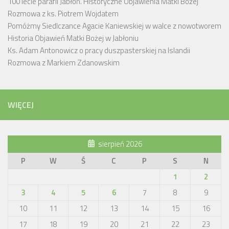
100 lecie parafii Jabłoń. Historyczne Objawienia Matki Bożej
Rozmowa z ks. Piotrem Wojdatem
Pomóżmy Siedlczance Agacie Kaniewskiej w walce z nowotworem
Historia Objawień Matki Bożej w Jabłoniu
Ks. Adam Antonowicz o pracy duszpasterskiej na Islandii
Rozmowa z Markiem Zdanowskim
WIĘCEJ
sierpień 2026
P
W
Ś
C
P
S
N
1
2
3
4
5
6
7
8
9
10
11
12
13
14
15
16
17
18
19
20
21
22
23