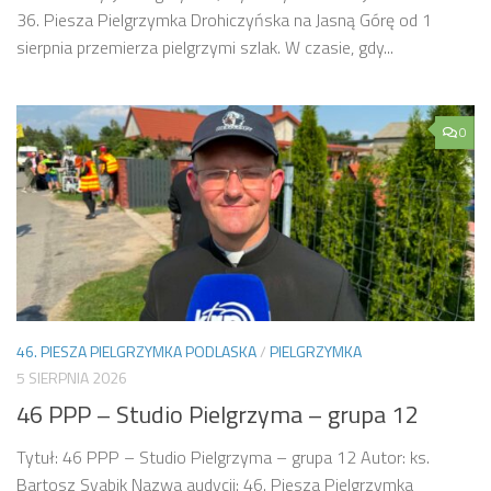
36. Piesza Pielgrzymka Drohiczyńska na Jasną Górę od 1
sierpnia przemierza pielgrzymi szlak. W czasie, gdy...
0
46. PIESZA PIELGRZYMKA PODLASKA
/
PIELGRZYMKA
5 SIERPNIA 2026
46 PPP – Studio Pielgrzyma – grupa 12
Tytuł: 46 PPP – Studio Pielgrzyma – grupa 12 Autor: ks.
Bartosz Svabik Nazwa audycji: 46. Piesza Pielgrzymka