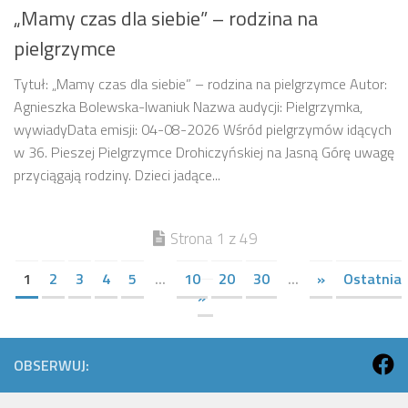
„Mamy czas dla siebie” – rodzina na
pielgrzymce
Tytuł: „Mamy czas dla siebie” – rodzina na pielgrzymce Autor:
Agnieszka Bolewska-Iwaniuk Nazwa audycji: Pielgrzymka,
wywiadyData emisji: 04-08-2026 Wśród pielgrzymów idących
w 36. Pieszej Pielgrzymce Drohiczyńskiej na Jasną Górę uwagę
przyciągają rodziny. Dzieci jadące...
Strona 1 z 49
1
2
3
4
5
...
10
20
30
...
»
Ostatnia
»
OBSERWUJ: