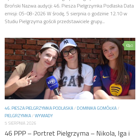
Broński Nazwa audycji: 46. Piesza Pielgrzymka Podlaska Data
emisji: 05-08-2026 W środę, 5 sierpnia o godzinie 12.10 w
Studiu Pielgrzyma gościli przedstawiciele grupy...
0
46. PIESZA PIELGRZYMKA PODLASKA
/
DOMINIKA GOMÓŁKA
/
PIELGRZYMKA
/
WYWIADY
5 SIERPNIA 2026
46 PPP – Portret Pielgrzyma – Nikola, Iga i