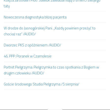
Księża Jarosław i Piotr Sawiuk zawiadamiają o śmierci swojego
taty
Nowoczesna diagnostyka bliżej pacjenta
W drodze do Jasnogórskiej Pani. „Każdy powinien przeżyć to
chociaż raz” /AUDIO/
Dworzec PKS z opóźnieniem /AUDIO/
46. PPP: Poranek w Czarnolesie
Portret Pielgrzyma: Pielgrzymka to czas spotkania z Bogiem w
drugim człowieku /AUDIO/
Goście środowego Studia Pielgrzyma /5 sierpnia/