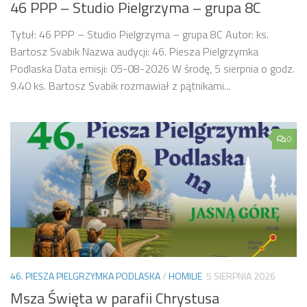
46 PPP – Studio Pielgrzyma – grupa 8C
Tytuł: 46 PPP – Studio Pielgrzyma – grupa 8C Autor: ks.
Bartosz Svabik Nazwa audycji: 46. Piesza Pielgrzymka
Podlaska Data emisji: 05-08-2026 W środę, 5 sierpnia o godz.
9.40 ks. Bartosz Svabik rozmawiał z pątnikami...
0
46. PIESZA PIELGRZYMKA PODLASKA
/
HOMILIE
5 SIERPNIA 2026
Msza Święta w parafii Chrystusa