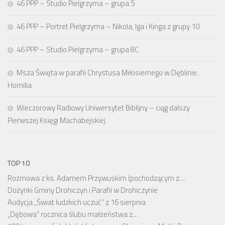
46 PPP – Studio Pielgrzyma – grupa 5
46 PPP – Portret Pielgrzyma – Nikola, Iga i Kinga z grupy 10
46 PPP – Studio Pielgrzyma – grupa 8C
Msza Święta w parafii Chrystusa Miłosiernego w Dęblinie.
Homilia
Wieczorowy Radiowy Uniwersytet Biblijny – ciąg dalszy
Pierwszej Księgi Machabejskiej
TOP 10
Rozmowa z ks. Adamem Przywuskim (pochodzącym z…
Dożynki Gminy Drohiczyn i Parafii w Drohiczynie
Audycja „Świat ludzkich uczuć” z 16 sierpnia
„Dębowa” rocznica ślubu małżeństwa z…