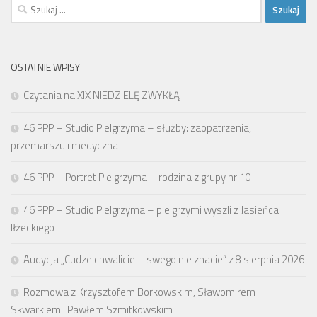
Szukaj:
OSTATNIE WPISY
Czytania na XIX NIEDZIELĘ ZWYKŁĄ
46 PPP – Studio Pielgrzyma – służby: zaopatrzenia,
przemarszu i medyczna
46 PPP – Portret Pielgrzyma – rodzina z grupy nr 10
46 PPP – Studio Pielgrzyma – pielgrzymi wyszli z Jasieńca
Iłżeckiego
Audycja „Cudze chwalicie – swego nie znacie” z 8 sierpnia 2026
Rozmowa z Krzysztofem Borkowskim, Sławomirem
Skwarkiem i Pawłem Szmitkowskim