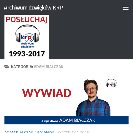
Archiwum dzwięków KRP
Przejdź do treści
KATEGORIA:
ADAM BIAŁCZAK
ADAM BIAŁCZAK
/
WYWIADY
10 CZERWCA 2026