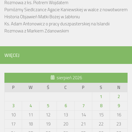
Rozmowa z ks. Piotrem Wojdatem
Pomóżmy Siedlczance Agacie Kaniewskiej w walce z nowotworem
Historia Objawień Matki Bożej w Jabłoniu
Ks. Adam Antonowicz o pracy duszpasterskiej na Islandii
Rozmowa z Markiem Zdanowskim
WIĘCEJ
sierpień 2026
P
W
Ś
C
P
S
N
1
2
3
4
5
6
7
8
9
10
11
12
13
14
15
16
17
18
19
20
21
22
23