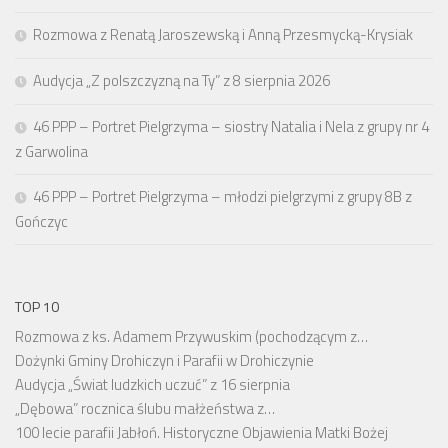
Rozmowa z Renatą Jaroszewską i Anną Przesmycką-Krysiak
Audycja „Z polszczyzną na Ty” z 8 sierpnia 2026
46 PPP – Portret Pielgrzyma – siostry Natalia i Nela z grupy nr 4
z Garwolina
46 PPP – Portret Pielgrzyma – młodzi pielgrzymi z grupy 8B z
Gończyc
TOP 10
Rozmowa z ks. Adamem Przywuskim (pochodzącym z…
Dożynki Gminy Drohiczyn i Parafii w Drohiczynie
Audycja „Świat ludzkich uczuć” z 16 sierpnia
„Dębowa” rocznica ślubu małżeństwa z…
100 lecie parafii Jabłoń. Historyczne Objawienia Matki Bożej