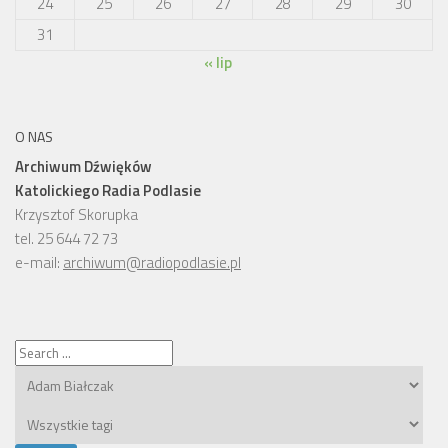
24
25
26
27
28
29
30
31
« lip
O NAS
Archiwum Dźwięków
Katolickiego Radia Podlasie
Krzysztof Skorupka
tel. 25 644 72 73
e-mail:
archiwum@radiopodlasie.pl