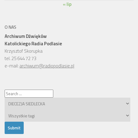
« lip
O NAS
Archiwum Dźwięków
Katolickiego Radia Podlasie
Krzysztof Skorupka
tel. 25 644 72 73
e-mail:
archiwum@radiopodlasie.pl