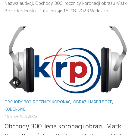
Nazwa audycji: Obchody 300. rocznicy koronacji obrazu Matki
Bożej KodeńskiejData emisji: 15-08-2023 W dniach...
OBCHODY 300. ROCZNICY KORONACJI OBRAZU MATKI BOŻEJ
KODEŃSKIEJ
15 SIERPNIA 2023
Obchody 300. lecia koronacji obrazu Matki