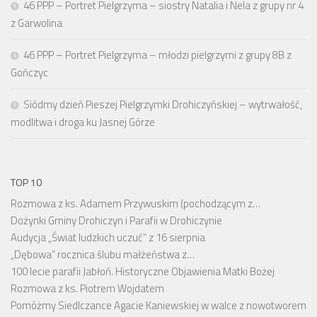
46 PPP – Portret Pielgrzyma – siostry Natalia i Nela z grupy nr 4
z Garwolina
46 PPP – Portret Pielgrzyma – młodzi pielgrzymi z grupy 8B z
Gończyc
Siódmy dzień Pieszej Pielgrzymki Drohiczyńskiej – wytrwałość,
modlitwa i droga ku Jasnej Górze
TOP 10
Rozmowa z ks. Adamem Przywuskim (pochodzącym z…
Dożynki Gminy Drohiczyn i Parafii w Drohiczynie
Audycja „Świat ludzkich uczuć” z 16 sierpnia
„Dębowa” rocznica ślubu małżeństwa z…
100 lecie parafii Jabłoń. Historyczne Objawienia Matki Bożej
Rozmowa z ks. Piotrem Wojdatem
Pomóżmy Siedlczance Agacie Kaniewskiej w walce z nowotworem