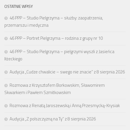
OSTATNIE WPISY
46 PPP – Studio Pielgrzyma – służby: zaopatrzenia,
przemarszu i medyczna
46 PPP – Portret Pielgrzyma – rodzina z grupy nr 10
46 PPP – Studio Pielgrzyma – pielgrzymi wyszli z Jasieńca
Iłżeckiego
Audycja „Cudze chwalicie – swego nie znacie” z 8 sierpnia 2026
Rozmowa z Krzysztofem Borkowskim, Sławomirem
Skwarkiem i Pawłem Szmitkowskim
Rozmowa z Renatą Jaroszewską i Anną Przesmycką-Krysiak
Audycja „Z polszczyzną na Ty” z 8 sierpnia 2026