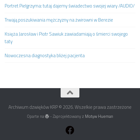
Portret Pielgrzyma: tutaj dajemy świadectwo swojej wiary /AUDIO/
Trwają poszukiwania mężczyzny na żwirowni w Berezie
Księża Jarosław i Piotr Sawiuk zawiadamiają o śmierci swojego
taty
Nowoczesna diagnostyka bliżej pacjenta
Archiwum dzwięków KRP © 2026. Wszelkie prawa zastrzeżone
Oparte na
- Zaprojektowany z
Motyw Hueman