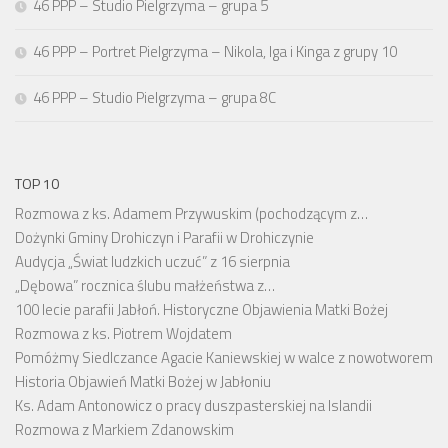
46 PPP – Studio Pielgrzyma – grupa 5
46 PPP – Portret Pielgrzyma – Nikola, Iga i Kinga z grupy 10
46 PPP – Studio Pielgrzyma – grupa 8C
TOP 10
Rozmowa z ks. Adamem Przywuskim (pochodzącym z…
Dożynki Gminy Drohiczyn i Parafii w Drohiczynie
Audycja „Świat ludzkich uczuć” z 16 sierpnia
„Dębowa” rocznica ślubu małżeństwa z…
100 lecie parafii Jabłoń. Historyczne Objawienia Matki Bożej
Rozmowa z ks. Piotrem Wojdatem
Pomóżmy Siedlczance Agacie Kaniewskiej w walce z nowotworem
Historia Objawień Matki Bożej w Jabłoniu
Ks. Adam Antonowicz o pracy duszpasterskiej na Islandii
Rozmowa z Markiem Zdanowskim