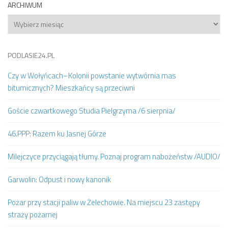
ARCHIWUM
Archiwum
PODLASIE24.PL
Czy w Wołyńcach–Kolonii powstanie wytwórnia mas
bitumicznych? Mieszkańcy są przeciwni
Goście czwartkowego Studia Pielgrzyma /6 sierpnia/
46.PPP: Razem ku Jasnej Górze
Milejczyce przyciągają tłumy. Poznaj program nabożeństw /AUDIO/
Garwolin: Odpust i nowy kanonik
Pożar przy stacji paliw w Żelechowie. Na miejscu 23 zastępy
straży pożarnej