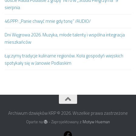
Goście Radia Podlasie z grupy 14 i 6 w „Studiu Pielgrzyma” 9
sierpnia
46.PPP: „Panie chwyć mnie gdy tonę” /AUDIO/
Dni Węgrowa 2026. Muzyka, młode talenty i wspólna integracja
mieszkańców
Łączymy tradycje kulinarne regionów. Koła gospodyń wiejskich
spotykały się w Janowie Podlaskim
Archiwum dzwięków KRP © 2026. Wszelkie prawa zastrzeżone
Oparte na
- Zaprojektowany z
Motyw Hueman