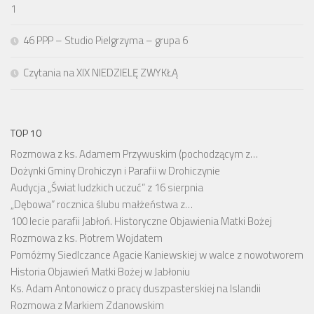
1
46 PPP – Studio Pielgrzyma – grupa 6
Czytania na XIX NIEDZIELĘ ZWYKŁĄ
TOP 10
Rozmowa z ks. Adamem Przywuskim (pochodzącym z…
Dożynki Gminy Drohiczyn i Parafii w Drohiczynie
Audycja „Świat ludzkich uczuć” z 16 sierpnia
„Dębowa” rocznica ślubu małżeństwa z…
100 lecie parafii Jabłoń. Historyczne Objawienia Matki Bożej
Rozmowa z ks. Piotrem Wojdatem
Pomóżmy Siedlczance Agacie Kaniewskiej w walce z nowotworem
Historia Objawień Matki Bożej w Jabłoniu
Ks. Adam Antonowicz o pracy duszpasterskiej na Islandii
Rozmowa z Markiem Zdanowskim