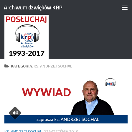
Archiwum dzwięków KRP
Przejdź do treści
KATEGORIA:
KS. ANDRZEJ SOCHAL
KS. ANDRZEJ SOCHAL
22 WRZEŚNIA 2019