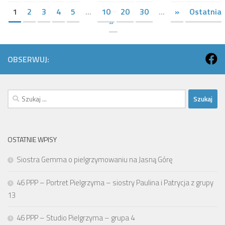
1
2
3
4
5
...
10
20
30
...
»
Ostatnia
»
OBSERWUJ:
Szukaj:
OSTATNIE WPISY
Siostra Gemma o pielgrzymowaniu na Jasną Górę
46 PPP – Portret Pielgrzyma – siostry Paulina i Patrycja z grupy
13
46 PPP – Studio Pielgrzyma – grupa 4