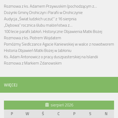
Rozmowa z ks. Adamem Przywuskim (pochodzącym z…
Dożynki Gminy Drohiczyn i Parafii w Drohiczynie
Audycja „Świat ludzkich uczuć” z 16 sierpnia
„Dębowa” rocznica ślubu małżeństwa z…
100 lecie parafii Jabłoń. Historyczne Objawienia Matki Bożej
Rozmowa z ks. Piotrem Wojdatem
Pomóżmy Siedlczance Agacie Kaniewskiej w walce z nowotworem
Historia Objawień Matki Bożej w Jabłoniu
Ks. Adam Antonowicz o pracy duszpasterskiej na Islandii
Rozmowa z Markiem Zdanowskim
WIĘCEJ
sierpień 2026
P
W
Ś
C
P
S
N