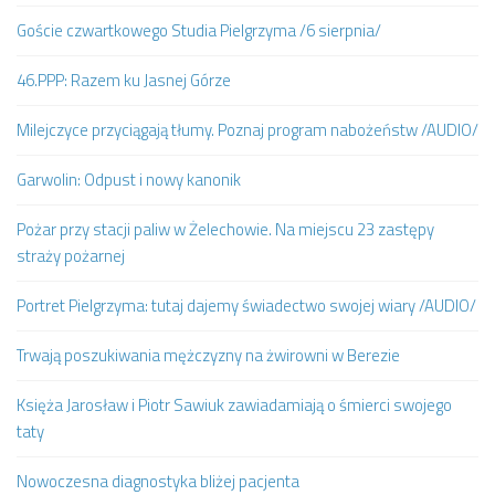
Goście czwartkowego Studia Pielgrzyma /6 sierpnia/
46.PPP: Razem ku Jasnej Górze
Milejczyce przyciągają tłumy. Poznaj program nabożeństw /AUDIO/
Garwolin: Odpust i nowy kanonik
Pożar przy stacji paliw w Żelechowie. Na miejscu 23 zastępy
straży pożarnej
Portret Pielgrzyma: tutaj dajemy świadectwo swojej wiary /AUDIO/
Trwają poszukiwania mężczyzny na żwirowni w Berezie
Księża Jarosław i Piotr Sawiuk zawiadamiają o śmierci swojego
taty
Nowoczesna diagnostyka bliżej pacjenta