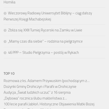
Homilia
Wieczorowy Radiowy Uniwersytet Biblijny – ciąg dalszy
Pierwszej Księgi Machabejskiej
Zbliża się XXIII Turniej Rycerski na Zamku w Liwie
„Mamy czas dla siebie” – rodzina na pielgrzymce
46 PPP – Studio Pielgrzyma – postój w Rykach
TOP 10
Rozmowa z ks. Adamem Przywuskim (pochodzącym z…
Dożynki Gminy Drohiczyn i Parafii w Drohiczynie
Audycja „Świat ludzkich uczuć” z 16 sierpnia
„Dębowa” rocznica ślubu małżeństwa z…
100 lecie parafii Jabłoń. Historyczne Objawienia Matki Bożej