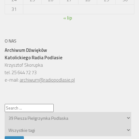
31
« lip
O NAS
Archiwum Dźwięków
Katolickiego Radia Podlasie
Krzysztof Skorupka
tel. 25 644 72 73
e-mail:
archiwum@radiopodlasie.pl