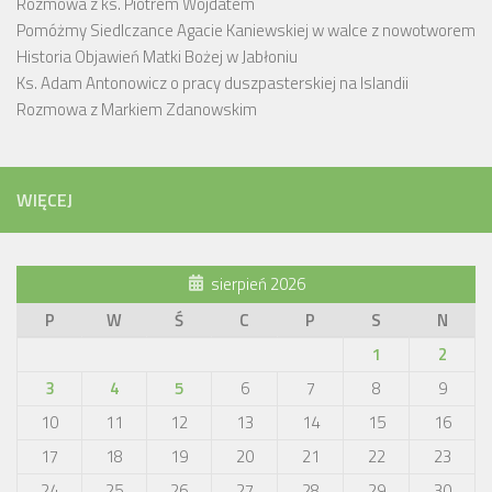
Rozmowa z ks. Piotrem Wojdatem
Pomóżmy Siedlczance Agacie Kaniewskiej w walce z nowotworem
Historia Objawień Matki Bożej w Jabłoniu
Ks. Adam Antonowicz o pracy duszpasterskiej na Islandii
Rozmowa z Markiem Zdanowskim
WIĘCEJ
sierpień 2026
P
W
Ś
C
P
S
N
1
2
3
4
5
6
7
8
9
10
11
12
13
14
15
16
17
18
19
20
21
22
23
24
25
26
27
28
29
30