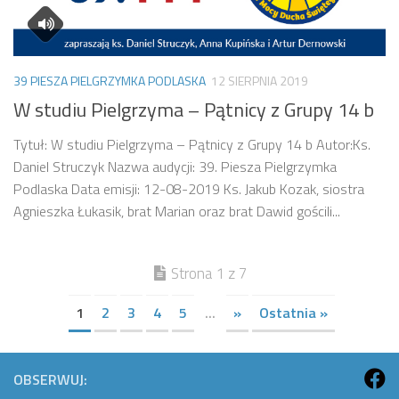
39 PIESZA PIELGRZYMKA PODLASKA
12 SIERPNIA 2019
W studiu Pielgrzyma – Pątnicy z Grupy 14 b
Tytuł: W studiu Pielgrzyma – Pątnicy z Grupy 14 b Autor:Ks.
Daniel Struczyk Nazwa audycji: 39. Piesza Pielgrzymka
Podlaska Data emisji: 12-08-2019 Ks. Jakub Kozak, siostra
Agnieszka Łukasik, brat Marian oraz brat Dawid gościli...
Strona 1 z 7
1
2
3
4
5
...
»
Ostatnia »
OBSERWUJ: