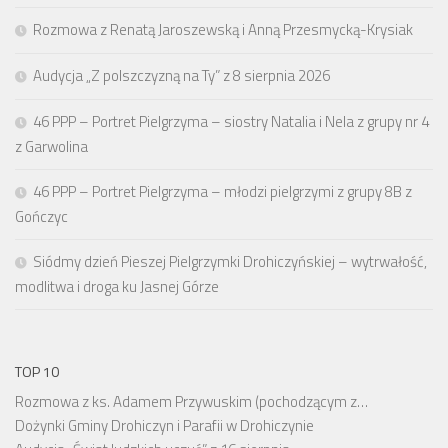
Rozmowa z Renatą Jaroszewską i Anną Przesmycką-Krysiak
Audycja „Z polszczyzną na Ty” z 8 sierpnia 2026
46 PPP – Portret Pielgrzyma – siostry Natalia i Nela z grupy nr 4
z Garwolina
46 PPP – Portret Pielgrzyma – młodzi pielgrzymi z grupy 8B z
Gończyc
Siódmy dzień Pieszej Pielgrzymki Drohiczyńskiej – wytrwałość,
modlitwa i droga ku Jasnej Górze
TOP 10
Rozmowa z ks. Adamem Przywuskim (pochodzącym z…
Dożynki Gminy Drohiczyn i Parafii w Drohiczynie