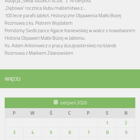
Audycja „Świat ludzkich uczuć” z 16 sierpnia
„Dębowa” rocznica ślubu małżeństwa z…
100 lecie parafii Jabłoń. Historyczne Objawienia Matki Bożej
Rozmowa z ks. Piotrem Wojdatem
Pomóżmy Siedlczance Agacie Kaniewskiej w walce z nowotworem
Historia Objawień Matki Bożej w Jabłoniu
Ks. Adam Antonowicz o pracy duszpasterskiej na Islandii
Rozmowa z Markiem Zdanowskim
WIĘCEJ
sierpień 2026
P
W
Ś
C
P
S
N
1
2
3
4
5
6
7
8
9