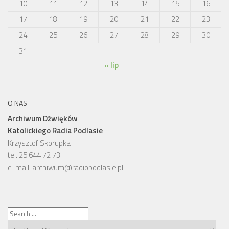
10
11
12
13
14
15
16
17
18
19
20
21
22
23
24
25
26
27
28
29
30
31
« lip
O NAS
Archiwum Dźwięków
Katolickiego Radia Podlasie
Krzysztof Skorupka
tel. 25 644 72 73
e-mail:
archiwum@radiopodlasie.pl