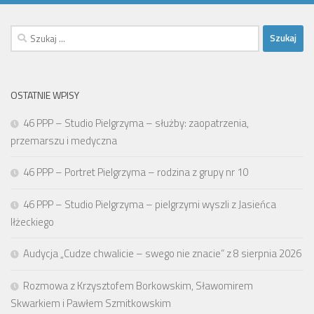
Szukaj:
OSTATNIE WPISY
46 PPP – Studio Pielgrzyma – służby: zaopatrzenia,
przemarszu i medyczna
46 PPP – Portret Pielgrzyma – rodzina z grupy nr 10
46 PPP – Studio Pielgrzyma – pielgrzymi wyszli z Jasieńca
Iłżeckiego
Audycja „Cudze chwalicie – swego nie znacie” z 8 sierpnia 2026
Rozmowa z Krzysztofem Borkowskim, Sławomirem
Skwarkiem i Pawłem Szmitkowskim