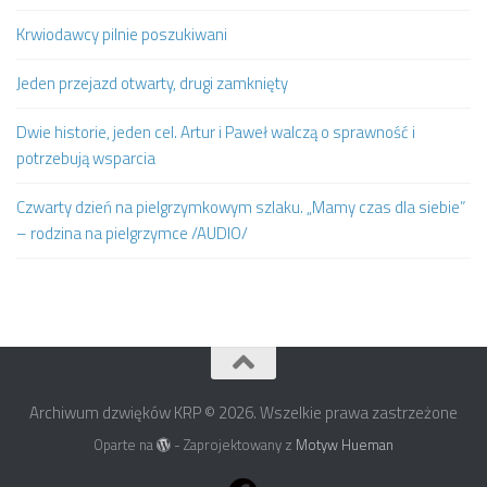
Krwiodawcy pilnie poszukiwani
Jeden przejazd otwarty, drugi zamknięty
Dwie historie, jeden cel. Artur i Paweł walczą o sprawność i
potrzebują wsparcia
Czwarty dzień na pielgrzymkowym szlaku. „Mamy czas dla siebie”
– rodzina na pielgrzymce /AUDIO/
Archiwum dzwięków KRP © 2026. Wszelkie prawa zastrzeżone
Oparte na
- Zaprojektowany z
Motyw Hueman