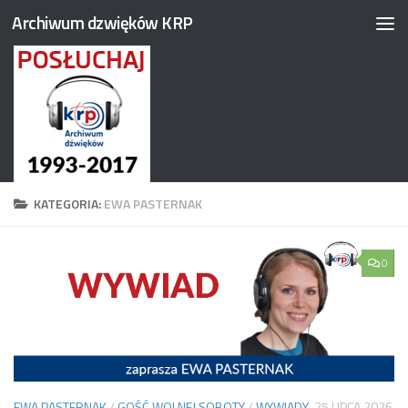
Archiwum dzwięków KRP
Przejdź do treści
KATEGORIA:
EWA PASTERNAK
0
EWA PASTERNAK
/
GOŚĆ WOLNEJ SOBOTY
/
WYWIADY
25 LIPCA 2026