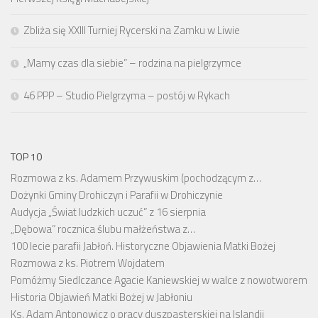
Zbliża się XXIII Turniej Rycerski na Zamku w Liwie
„Mamy czas dla siebie” – rodzina na pielgrzymce
46 PPP – Studio Pielgrzyma – postój w Rykach
TOP 10
Rozmowa z ks. Adamem Przywuskim (pochodzącym z…
Dożynki Gminy Drohiczyn i Parafii w Drohiczynie
Audycja „Świat ludzkich uczuć” z 16 sierpnia
„Dębowa” rocznica ślubu małżeństwa z…
100 lecie parafii Jabłoń. Historyczne Objawienia Matki Bożej
Rozmowa z ks. Piotrem Wojdatem
Pomóżmy Siedlczance Agacie Kaniewskiej w walce z nowotworem
Historia Objawień Matki Bożej w Jabłoniu
Ks. Adam Antonowicz o pracy duszpasterskiej na Islandii