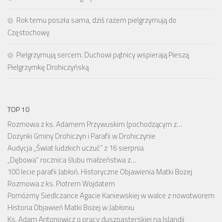
Rok temu poszła sama, dziś razem pielgrzymują do
Częstochowy
Pielgrzymują sercem. Duchowi pątnicy wspierają Pieszą
Pielgrzymkę Drohiczyńską
TOP 10
Rozmowa z ks. Adamem Przywuskim (pochodzącym z…
Dożynki Gminy Drohiczyn i Parafii w Drohiczynie
Audycja „Świat ludzkich uczuć” z 16 sierpnia
„Dębowa” rocznica ślubu małżeństwa z…
100 lecie parafii Jabłoń. Historyczne Objawienia Matki Bożej
Rozmowa z ks. Piotrem Wojdatem
Pomóżmy Siedlczance Agacie Kaniewskiej w walce z nowotworem
Historia Objawień Matki Bożej w Jabłoniu
Ks. Adam Antonowicz o pracy duszpasterskiej na Islandii