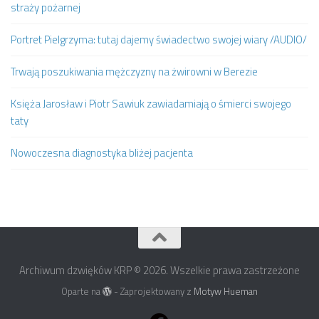
straży pożarnej
Portret Pielgrzyma: tutaj dajemy świadectwo swojej wiary /AUDIO/
Trwają poszukiwania mężczyzny na żwirowni w Berezie
Księża Jarosław i Piotr Sawiuk zawiadamiają o śmierci swojego
taty
Nowoczesna diagnostyka bliżej pacjenta
Archiwum dzwięków KRP © 2026. Wszelkie prawa zastrzeżone
Oparte na
- Zaprojektowany z
Motyw Hueman