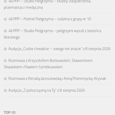
46 PPP – Studio Pielgrzyma – służby: zaopatrzenia,
przemarszu i medyczna
46 PPP – Portret Pielgrzyma – rodzina z grupy nr 10
46 PPP – Studio Pielgrzyma – pielgrzymi wyszli z Jasieńca
Iłżeckiego
Audycja „Cudze chwalicie – swego nie znacie” z 8 sierpnia 2026
Rozmowa z Krzysztofem Borkowskim, Sławomirem
Skwarkiem i Pawłem Szmitkowskim
Rozmowa z Renatą Jaroszewską i Anną Przesmycką-Krysiak
Audycja „Z polszczyzną na Ty” z 8 sierpnia 2026
TOP 10