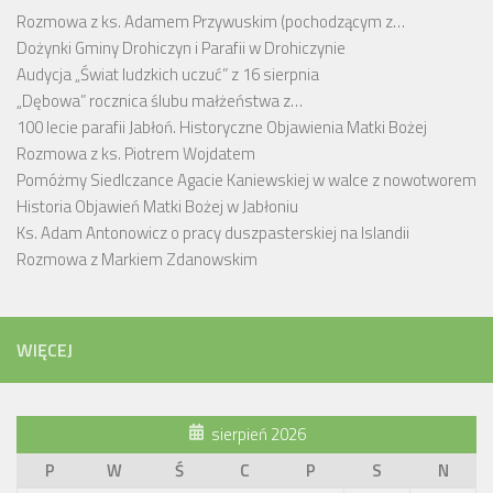
Rozmowa z ks. Adamem Przywuskim (pochodzącym z…
Dożynki Gminy Drohiczyn i Parafii w Drohiczynie
Audycja „Świat ludzkich uczuć” z 16 sierpnia
„Dębowa” rocznica ślubu małżeństwa z…
100 lecie parafii Jabłoń. Historyczne Objawienia Matki Bożej
Rozmowa z ks. Piotrem Wojdatem
Pomóżmy Siedlczance Agacie Kaniewskiej w walce z nowotworem
Historia Objawień Matki Bożej w Jabłoniu
Ks. Adam Antonowicz o pracy duszpasterskiej na Islandii
Rozmowa z Markiem Zdanowskim
WIĘCEJ
sierpień 2026
P
W
Ś
C
P
S
N