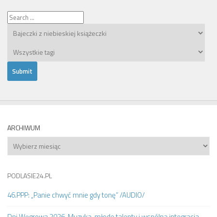
ARCHIWUM
Archiwum
PODLASIE24.PL
46.PPP: „Panie chwyć mnie gdy tonę” /AUDIO/
Dni Węgrowa 2026. Muzyka, młode talenty i wspólna integracja