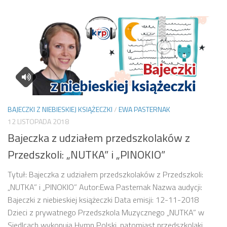
BAJECZKI Z NIEBIESKIEJ KSIĄŻECZKI
/
EWA PASTERNAK
12 LISTOPADA 2018
Bajeczka z udziałem przedszkolaków z
Przedszkoli: „NUTKA” i „PINOKIO”
Tytuł: Bajeczka z udziałem przedszkolaków z Przedszkoli:
„NUTKA” i „PINOKIO” Autor:Ewa Pasternak Nazwa audycji:
Bajeczki z niebieskiej książeczki Data emisji: 12-11-2018
Dzieci z prywatnego Przedszkola Muzycznego „NUTKA” w
Siedlcach wykonują Hymn Polski, natomiast przedszkolaki...