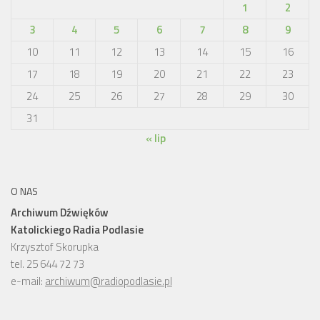
1
2
3
4
5
6
7
8
9
10
11
12
13
14
15
16
17
18
19
20
21
22
23
24
25
26
27
28
29
30
31
« lip
O NAS
Archiwum Dźwięków
Katolickiego Radia Podlasie
Krzysztof Skorupka
tel. 25 644 72 73
e-mail:
archiwum@radiopodlasie.pl