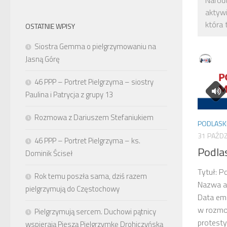
Narod
aktywi
która 
OSTATNIE WPISY
Siostra Gemma o pielgrzymowaniu na
Jasną Górę
46 PPP – Portret Pielgrzyma – siostry
Paulina i Patrycja z grupy 13
Rozmowa z Dariuszem Stefaniukiem
PODLASK
31 PAŹDZ
46 PPP – Portret Pielgrzyma – ks.
Podla
Dominik Ściseł
Tytuł: P
Rok temu poszła sama, dziś razem
Nazwa a
pielgrzymują do Częstochowy
Data em
w rozmo
Pielgrzymują sercem. Duchowi pątnicy
protest
wspierają Pieszą Pielgrzymkę Drohiczyńską