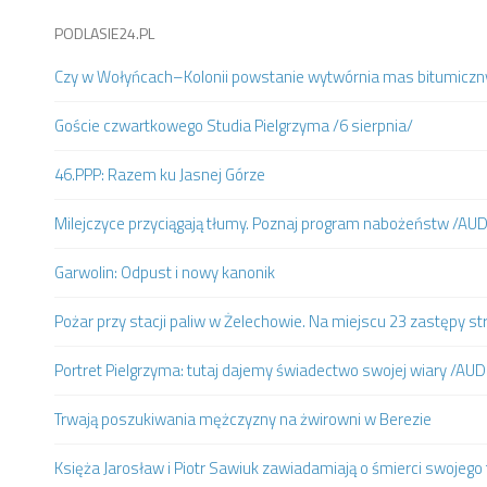
PODLASIE24.PL
Czy w Wołyńcach–Kolonii powstanie wytwórnia mas bitumiczn
Goście czwartkowego Studia Pielgrzyma /6 sierpnia/
46.PPP: Razem ku Jasnej Górze
Milejczyce przyciągają tłumy. Poznaj program nabożeństw /AU
Garwolin: Odpust i nowy kanonik
Pożar przy stacji paliw w Żelechowie. Na miejscu 23 zastępy st
Portret Pielgrzyma: tutaj dajemy świadectwo swojej wiary /AUD
Trwają poszukiwania mężczyzny na żwirowni w Berezie
Księża Jarosław i Piotr Sawiuk zawiadamiają o śmierci swojego 