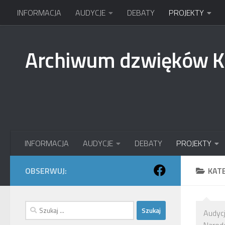
INFORMACJA
AUDYCJE
DEBATY
PROJEKTY
Przejdź do treści
Archiwum dzwięków 
INFORMACJA
AUDYCJE
DEBATY
PROJEKTY
OBSERWUJ:
KAT
Szukaj:
Audyc