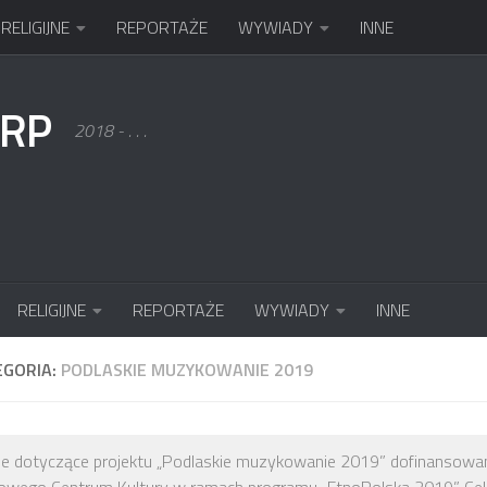
RELIGIJNE
REPORTAŻE
WYWIADY
INNE
KRP
2018 - . . .
RELIGIJNE
REPORTAŻE
WYWIADY
INNE
EGORIA:
PODLASKIE MUZYKOWANIE 2019
je dotyczące projektu „Podlaskie muzykowanie 2019” dofinansowa