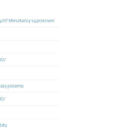
ych? Mieszkańcy są przeciwni
DIO/
raży pożarnej
IO/
taty