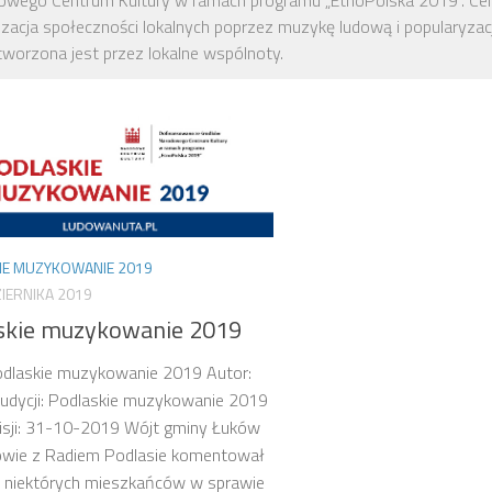
owego Centrum Kultury w ramach programu „EtnoPolska 2019”. Cele
zacja społeczności lokalnych poprzez muzykę ludową i popularyzacj
tworzona jest przez lokalne wspólnoty.
IE MUZYKOWANIE 2019
IERNIKA 2019
skie muzykowanie 2019
odlaskie muzykowanie 2019 Autor:
udycji: Podlaskie muzykowanie 2019
isji: 31-10-2019 Wójt gminy Łuków
wie z Radiem Podlasie komentował
y niektórych mieszkańców w sprawie