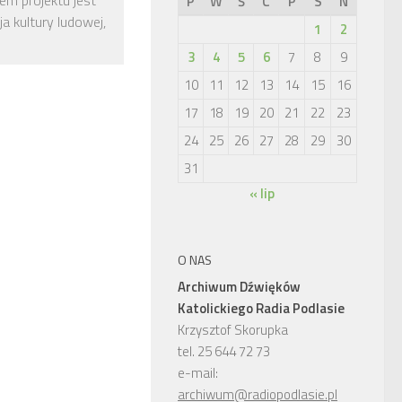
m projektu jest
P
W
Ś
C
P
S
N
a kultury ludowej,
1
2
3
4
5
6
7
8
9
10
11
12
13
14
15
16
17
18
19
20
21
22
23
24
25
26
27
28
29
30
31
« lip
O NAS
Archiwum Dźwięków
Katolickiego Radia Podlasie
Krzysztof Skorupka
tel. 25 644 72 73
e-mail:
archiwum@radiopodlasie.pl