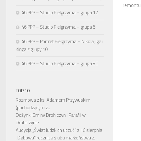
remontu 
46 PPP – Studio Pielgrzyma – grupa 12
46 PPP – Studio Pielgrzyma – grupa 5
46 PPP – Portret Pielgrzyma – Nikola, Iga i
Kinga z grupy 10
46 PPP – Studio Pielgrzyma – grupa 8C
TOP 10
Rozmowa z ks. Adamem Przywuskim
(pochodzącym z…
Dożynki Gminy Drohiczyn i Parafii w
Drohiczynie
Audycja „Świat ludzkich uczuć” z 16 sierpnia
„Dębowa” rocznica ślubu małżeństwa z…