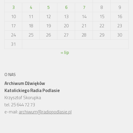
3
4
5
6
7
8
9
10
11
12
13
14
15
16
17
18
19
20
21
22
23
24
25
26
27
28
29
30
31
« lip
O NAS
Archiwum Dźwięków
Katolickiego Radia Podlasie
Krzysztof Skorupka
tel. 25 644 72 73
e-mail:
archiwum@radiopodlasie.pl