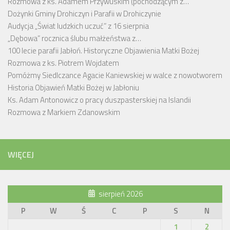
Rozmowa z ks. Adamem Przywuskim (pochodzącym z…
Dożynki Gminy Drohiczyn i Parafii w Drohiczynie
Audycja „Świat ludzkich uczuć” z 16 sierpnia
„Dębowa” rocznica ślubu małżeństwa z…
100 lecie parafii Jabłoń. Historyczne Objawienia Matki Bożej
Rozmowa z ks. Piotrem Wojdatem
Pomóżmy Siedlczance Agacie Kaniewskiej w walce z nowotworem
Historia Objawień Matki Bożej w Jabłoniu
Ks. Adam Antonowicz o pracy duszpasterskiej na Islandii
Rozmowa z Markiem Zdanowskim
WIĘCEJ
sierpień 2026
P
W
Ś
C
P
S
N
1
2