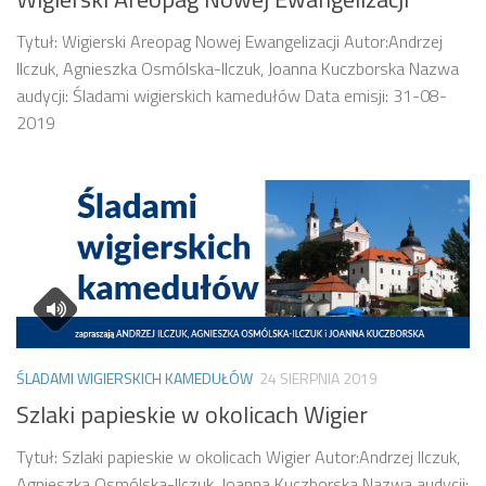
Tytuł: Wigierski Areopag Nowej Ewangelizacji Autor:Andrzej
Ilczuk, Agnieszka Osmólska-Ilczuk, Joanna Kuczborska Nazwa
audycji: Śladami wigierskich kamedułów Data emisji: 31-08-
2019
ŚLADAMI WIGIERSKICH KAMEDUŁÓW
24 SIERPNIA 2019
Szlaki papieskie w okolicach Wigier
Tytuł: Szlaki papieskie w okolicach Wigier Autor:Andrzej Ilczuk,
Agnieszka Osmólska-Ilczuk, Joanna Kuczborska Nazwa audycji: