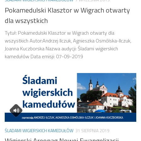
Pokamedulski Klasztor w Wigrach otwarty
dla wszystkich
Tytuł: Pokamedulski Klasztor w Wigrach otwarty dla
wszystkich Autor:Andrzej Ilczuk, Agnieszka Osmólska-Ilczuk,
Joanna Kuczborska Nazwa audycji: Śladami wigierskich
kamedułów Data emisji: 07-09-2019
ŚLADAMI WIGIERSKICH KAMEDUŁÓW
31 SIERPNIA 2019
Wigierski Areopag Nowej Ewangelizacji