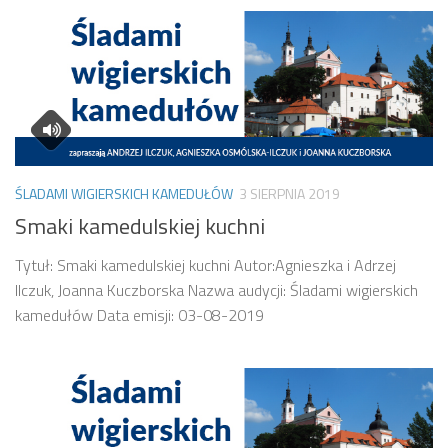
ŚLADAMI WIGIERSKICH KAMEDUŁÓW
3 SIERPNIA 2019
Smaki kamedulskiej kuchni
Tytuł: Smaki kamedulskiej kuchni Autor:Agnieszka i Adrzej
Ilczuk, Joanna Kuczborska Nazwa audycji: Śladami wigierskich
kamedułów Data emisji: 03-08-2019