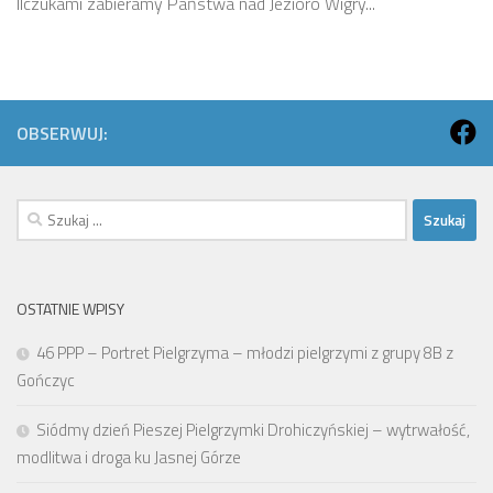
Ilczukami zabieramy Państwa nad Jezioro Wigry...
OBSERWUJ:
Szukaj:
OSTATNIE WPISY
46 PPP – Portret Pielgrzyma – młodzi pielgrzymi z grupy 8B z
Gończyc
Siódmy dzień Pieszej Pielgrzymki Drohiczyńskiej – wytrwałość,
modlitwa i droga ku Jasnej Górze