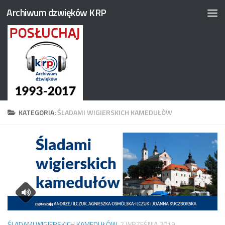
Archiwum dzwięków KRP
Przejdź do treści
KATEGORIA:
ŚLADAMI WIGIERSKICH KAMEDUŁÓW
ŚLADAMI WIGIERSKICH KAMEDUŁÓW
7 WRZEŚNIA 2019