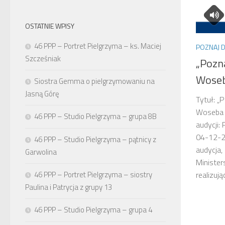
OSTATNIE WPISY
46 PPP – Portret Pielgrzyma – ks. Maciej
POZNAJ 
Szcześniak
„Pozn
Wose
Siostra Gemma o pielgrzymowaniu na
Jasną Górę
Tytuł: „
Woseba 
46 PPP – Studio Pielgrzyma – grupa 8B
audycji:
04-12-2
46 PPP – Studio Pielgrzyma – pątnicy z
audycja,
Garwolina
Ministe
46 PPP – Portret Pielgrzyma – siostry
realizuj
Paulina i Patrycja z grupy 13
46 PPP – Studio Pielgrzyma – grupa 4