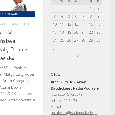
P
W
Ś
C
P
S
N
1
2
3
4
5
6
7
8
9
10
11
12
13
14
15
16
27 LISTOPADA 2018
wność” –
17
18
19
20
21
22
23
aństwa
24
25
26
27
28
29
30
zaty Pucer z
31
« lip
twiska
ność” – Pasieka
 i Małgorzaty Pucer
O NAS
a Autor:Grzegorz
Archiwum Dźwięków
Poznaj Dobrą
Katolickiego Radia Podlasie
7-11-2018 Radiowy
Krzysztof Skorupka
dycja, która powstała
tel. 25 644 72 73
e-mail:
archiwum@radiopodlasie.pl