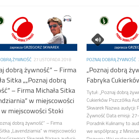
DOBRĄ ŻYWNOŚĆ
27 LISTOPADA 2018
POZNAJ DOBRĄ ŻYWNOŚĆ
aj dobrą żywność” – Firma
„Poznaj dobrą ży
ła Sitka „„Poznaj dobrą
Fabryka Cukierkó
ść” – Firma Michała Sitka
Tytuł: „Poznaj dobrą żyw
ndziarnia” w miejscowości
Cukierków Pszczółka Aut
Skwarek Nazwa audycji: 
” w miejscowości Stoki
Żywność Data emisji: 2
Poznaj dobrą żywność” – Firma
Poradnik Kulinarny to au
Sitka „Lavendziarnia” w miejscowości
we współpracy z Ministe
tor:Grzegorz Skwarek Nazwa audycji:
Rozwoju Wsi realizującym