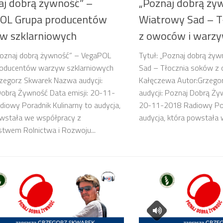
aj dobrą żywność” –
„Poznaj dobrą ży
OL Grupa producentów
Wiatrowy Sad – T
w szklarniowych
z owoców i warzy
Poznaj dobrą żywność” – VegaPOL
Tytuł: „Poznaj dobrą ży
roducentów warzyw szklarniowych
Sad – Tłocznia soków z
zegorz Skwarek Nazwa audycji:
Kałęczewa Autor:Grzego
obrą Żywność Data emisji: 20-11-
audycji: Poznaj Dobrą Ży
iowy Poradnik Kulinarny to audycja,
20-11-2018 Radiowy Pora
owstała we współpracy z
audycja, która powstała w
stwem Rolnictwa i Rozwoju...