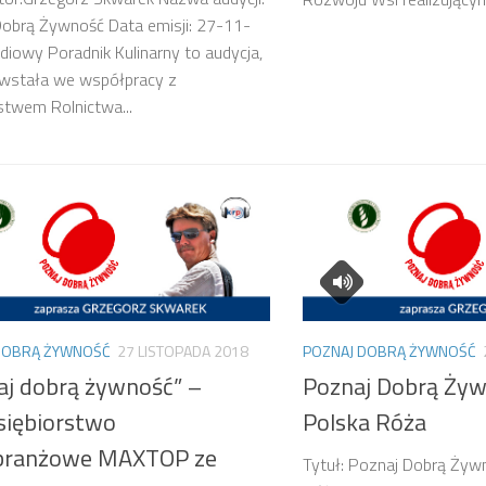
obrą Żywność Data emisji: 27-11-
iowy Poradnik Kulinarny to audycja,
owstała we współpracy z
stwem Rolnictwa...
DOBRĄ ŻYWNOŚĆ
27 LISTOPADA 2018
POZNAJ DOBRĄ ŻYWNOŚĆ
aj dobrą żywność” –
Poznaj Dobrą Żyw
siębiorstwo
Polska Róża
branżowe MAXTOP ze
Tytuł: Poznaj Dobrą Żyw