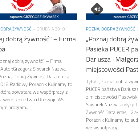
DOBRĄ ŻYWNOŚĆ
4 GRUDNIA 2018
POZNAJ DOBRĄ ŻYWNOŚĆ
aj dobrą żywność” – Firma
„Poznaj dobrą ży
ba
Pasieka PUCER p
Dariusza i Małgor
Poznaj dobrą żywność” – Firma
miejscowości Pas
Autor:Grzegorz Skwarek Nazwa
 Poznaj Dobrą Żywność Data emisji:
Tytuł: „Poznaj dobrą żyw
018 Radiowy Poradnik Kulinarny to
PUCER państwa Dariusza
 która powstała we współpracy z
z miejscowości Pastwisk
rstwem Rolnictwa i Rozwoju Wsi
Skwarek Nazwa audycji: 
ącym program...
Żywność Data emisji: 2
Poradnik Kulinarny to au
we współpracy...