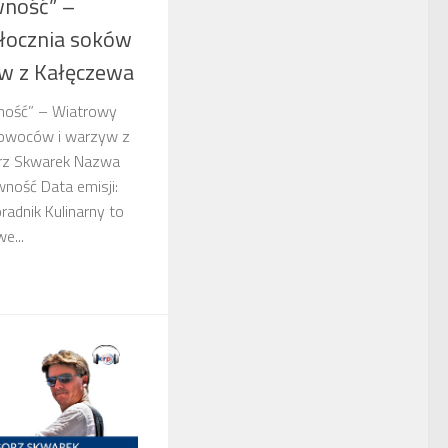
wność” –
łocznia soków
w z Kałęczewa
wność” – Wiatrowy
 owoców i warzyw z
rz Skwarek Nazwa
wność Data emisji:
dnik Kulinarny to
e...