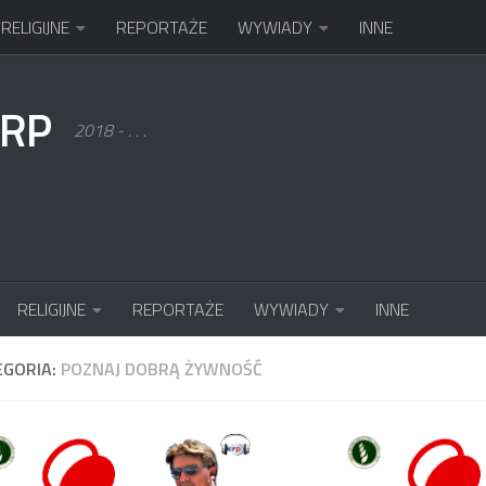
RELIGIJNE
REPORTAŻE
WYWIADY
INNE
KRP
2018 - . . .
RELIGIJNE
REPORTAŻE
WYWIADY
INNE
EGORIA:
POZNAJ DOBRĄ ŻYWNOŚĆ