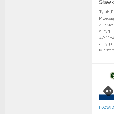
Sław
Tytuł: „
Przedsi
ze Sław
audycji:
27-11-2
audycja,
Minister
POZNAJ 