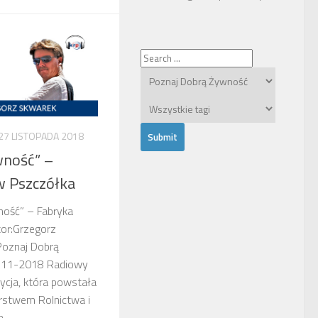
27 LISTOPADA 2018
wność” –
w Pszczółka
ność” – Fabryka
or:Grzegorz
Poznaj Dobrą
7-11-2018 Radiowy
dycja, która powstała
rstwem Rolnictwa i
...