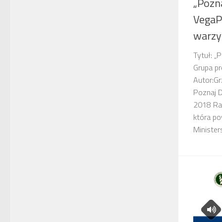
„Pozn
VegaP
warzy
Tytuł: „
Grupa p
Autor:Gr
Poznaj D
2018 Rad
która p
Minister