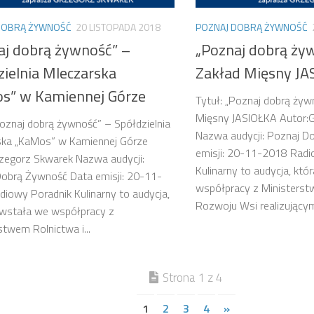
DOBRĄ ŻYWNOŚĆ
20 LISTOPADA 2018
POZNAJ DOBRĄ ŻYWNOŚĆ
aj dobrą żywność” –
„Poznaj dobrą ży
zielnia Mleczarska
Zakład Mięsny JA
s” w Kamiennej Górze
Tytuł: „Poznaj dobrą żyw
Mięsny JASIOŁKA Autor:
Poznaj dobrą żywność” – Spółdzielnia
Nazwa audycji: Poznaj D
ska „KaMos” w Kamiennej Górze
emisji: 20-11-2018 Radi
zegorz Skwarek Nazwa audycji:
Kulinarny to audycja, kt
obrą Żywność Data emisji: 20-11-
współpracy z Ministerst
iowy Poradnik Kulinarny to audycja,
Rozwoju Wsi realizującym
owstała we współpracy z
stwem Rolnictwa i...
Strona 1 z 4
1
2
3
4
»