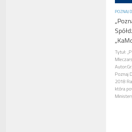
POZNAJ 
„Pozn
Spółd
„KaMo
Tytuł: „
Mleczar
Autor:Gr
Poznaj D
2018 Rad
która p
Minister