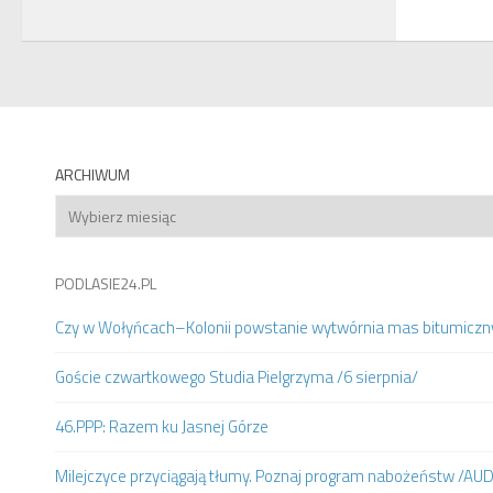
ARCHIWUM
Archiwum
PODLASIE24.PL
Czy w Wołyńcach–Kolonii powstanie wytwórnia mas bitumiczn
Goście czwartkowego Studia Pielgrzyma /6 sierpnia/
46.PPP: Razem ku Jasnej Górze
Milejczyce przyciągają tłumy. Poznaj program nabożeństw /AU