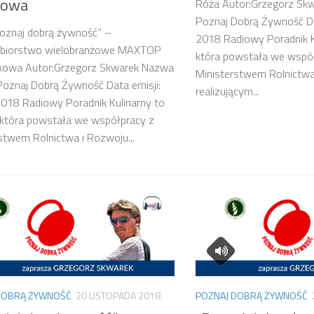
kowa
Róża Autor:Grzegorz Skw
Poznaj Dobrą Żywność Da
Poznaj dobrą żywność” –
2018 Radiowy Poradnik Ku
ębiorstwo wielobranżowe MAXTOP
która powstała we wspó
kowa Autor:Grzegorz Skwarek Nazwa
Ministerstwem Rolnictwa
 Poznaj Dobrą Żywność Data emisji:
realizującym...
018 Radiowy Poradnik Kulinarny to
 która powstała we współpracy z
stwem Rolnictwa i Rozwoju...
DOBRĄ ŻYWNOŚĆ
20 LISTOPADA 2018
POZNAJ DOBRĄ ŻYWNOŚĆ