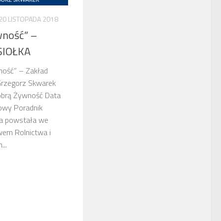
20 LISTOPADA 2018
wność” –
SIOŁKA
ność” – Zakład
Grzegorz Skwarek
obrą Żywność Data
owy Poradnik
óra powstała we
wem Rolnictwa i
...