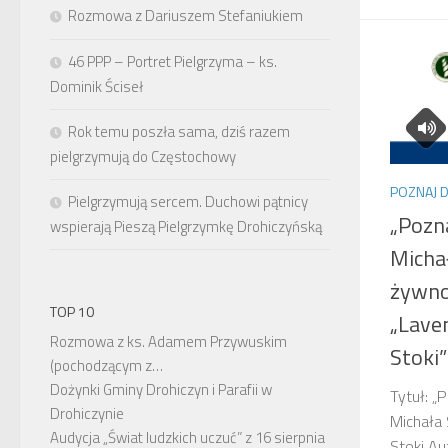
Rozmowa z Dariuszem Stefaniukiem
46 PPP – Portret Pielgrzyma – ks.
Dominik Ściseł
Rok temu poszła sama, dziś razem
pielgrzymują do Częstochowy
POZNAJ 
Pielgrzymują sercem. Duchowi pątnicy
„Pozn
wspierają Pieszą Pielgrzymkę Drohiczyńską
Micha
żywno
TOP 10
„Lave
Rozmowa z ks. Adamem Przywuskim
Stoki
(pochodzącym z…
Dożynki Gminy Drohiczyn i Parafii w
Tytuł: „
Drohiczynie
Michała 
Audycja „Świat ludzkich uczuć” z 16 sierpnia
Stoki Au