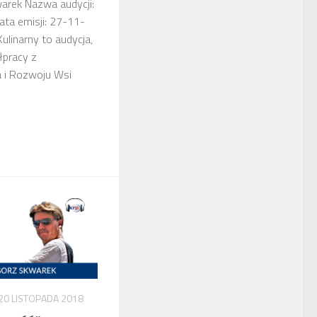
arek Nazwa audycji:
ta emisji: 27-11-
linarny to audycja,
łpracy z
 i Rozwoju Wsi
20 LISTOPADA 2018