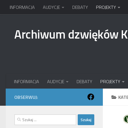
INFORMACJA
AUDYCJE
DEBATY
PROJEKTY
Przejdź do treści
Archiwum dzwięków 
INFORMACJA
AUDYCJE
DEBATY
PROJEKTY
OBSERWUJ:
KAT
Szukaj: