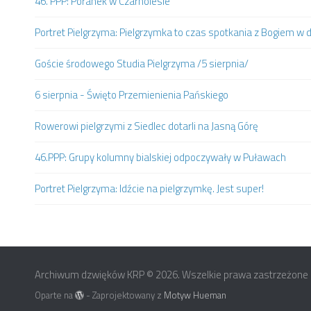
46. PPP: Poranek w Czarnolesie
Portret Pielgrzyma: Pielgrzymka to czas spotkania z Bogiem w
Goście środowego Studia Pielgrzyma /5 sierpnia/
6 sierpnia - Święto Przemienienia Pańskiego
Rowerowi pielgrzymi z Siedlec dotarli na Jasną Górę
46.PPP: Grupy kolumny bialskiej odpoczywały w Puławach
Portret Pielgrzyma: Idźcie na pielgrzymkę. Jest super!
Archiwum dzwięków KRP © 2026. Wszelkie prawa zastrzeżone
Oparte na
- Zaprojektowany z
Motyw Hueman