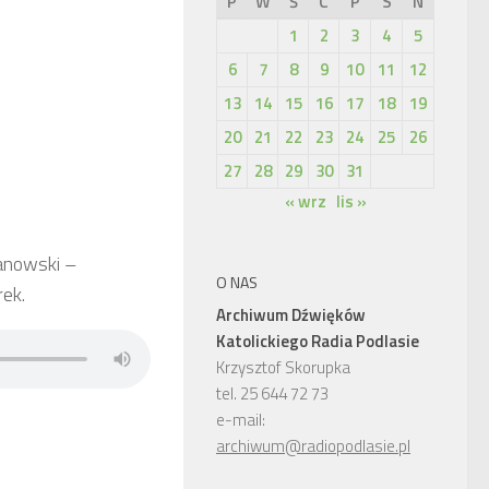
P
W
Ś
C
P
S
N
1
2
3
4
5
6
7
8
9
10
11
12
13
14
15
16
17
18
19
20
21
22
23
24
25
26
27
28
29
30
31
« wrz
lis »
anowski –
O NAS
rek.
Archiwum Dźwięków
Katolickiego Radia Podlasie
Krzysztof Skorupka
tel. 25 644 72 73
e-mail:
archiwum@radiopodlasie.pl