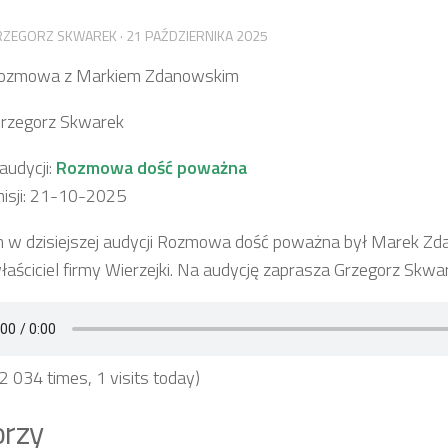
RZEGORZ SKWAREK
·
21 PAŹDZIERNIKA 2025
 Rozmowa z Markiem Zdanowskim
Grzegorz Skwarek
udycji:
Rozmowa dość poważna
isji: 21-10-2025
 w dzisiejszej audycji Rozmowa dość poważna był Marek Zd
aściciel firmy Wierzejki. Na audycję zaprasza Grzegorz Skwa
 2 034 times, 1 visits today)
rzy