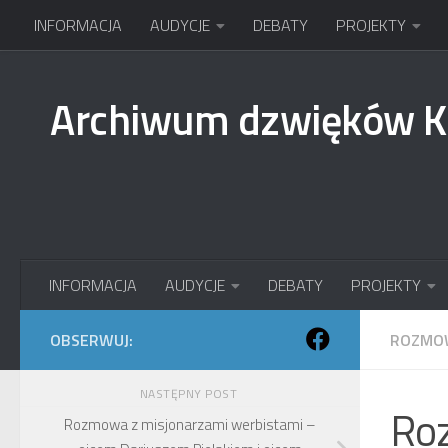
INFORMACJA
AUDYCJE
DEBATY
PROJEKTY
Przejdź do treści
Archiwum dzwięków 
INFORMACJA
AUDYCJE
DEBATY
PROJEKTY
OBSERWUJ:
ROZMO
NASTĘPNY POST
Ro
Rozmowa z misjonarzami werbistami –