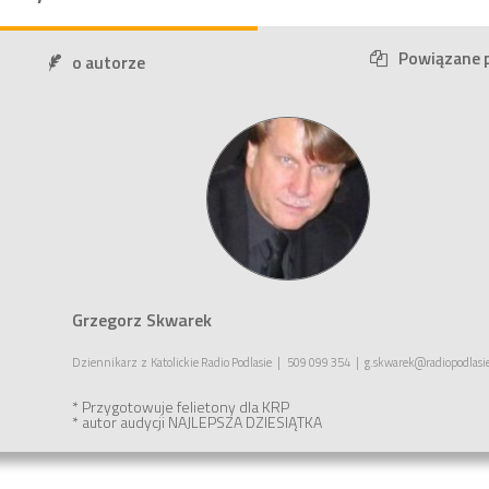
Powiązane 
o autorze
Grzegorz Skwarek
Dziennikarz
z
Katolickie Radio Podlasie
|
509 099 354
|
g.skwarek@radiopodlasie
* Przygotowuje felietony dla KRP
* autor audycji NAJLEPSZA DZIESIĄTKA