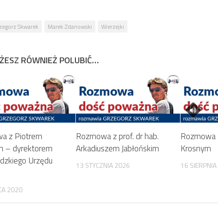
zegorz Skwarek
Marek Zdanowski
Wierzejki
ŻESZ RÓWNIEŻ POLUBIĆ…
a z Piotrem
Rozmowa z prof. dr hab.
Rozmowa z
m – dyrektorem
Arkadiuszem Jabłońskim
Krosnym
dzkiego Urzędu
13 STYCZNIA 2026
16 SIERPNIA
CA 2020