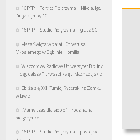
46 PPP – Portret Pielgrzyma – Nikola, Iga i
Kinga z grupy 10
46 PPP – Studio Pielgrzyma – grupa 8C
Msza Święta w parafii Chrystusa
Miłosiernego w Dęblinie. Homilia
Wieczorowy Radiowy Uniwersytet Biblijny
– ciąg dalszy Pierwszej Księgi Machabejskiej
Zbliża się XXIII Turniej Rycerski na Zamku
w Liwie
„Mamy czas dla siebie” – rodzina na
pielgrzymce
46 PPP – Studio Pielgrzyma – postój w
Rykach