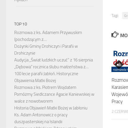
Tagi:
Gr
TOP 10
Rozmowa z ks. Adamem Przywuskim
MO
(pochodzącym z…
Dożynki Gminy Drohiczyn i Parafii w
Drohiczynie
Audycja „Świat ludzkich uczuć” z 16 sierpnia
„Dębowa” rocznica ślubu małżeństwa z…
100 lecie parafii Jabłoń. Historyczne
Rozmow
Objawienia Matki Bożej
Karasie
Rozmowa z ks. Piotrem Wojdatem
Wojewó
Pomóżmy Siedlczance Agacie Kaniewskiej w
Pracy
walce z nowotworem
Historia Objawień Matki Bożej w Jabłoniu
2 CZERW
Ks. Adam Antonowicz o pracy
duszpasterskiej na Islandii