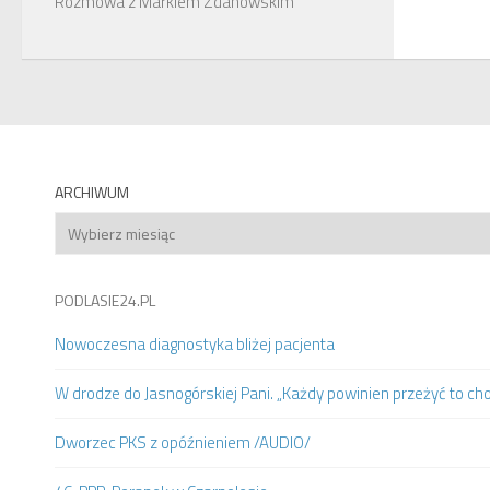
Rozmowa z Markiem Zdanowskim
ARCHIWUM
Archiwum
PODLASIE24.PL
Nowoczesna diagnostyka bliżej pacjenta
W drodze do Jasnogórskiej Pani. „Każdy powinien przeżyć to ch
Dworzec PKS z opóźnieniem /AUDIO/