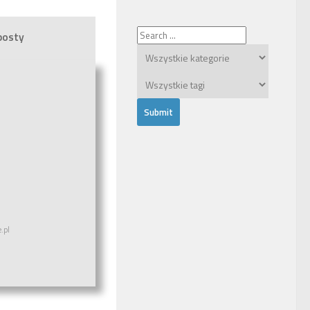
posty
.pl