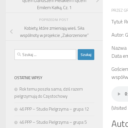
ojcem Dariuszem Pielakiem i ojcem
Emilem Kałką. Cz. 1
PRZEZ
G
POPRZEDNI POST
Tytuł:
Kobiety, które zmieniają wieś. Siła
Autor: 
wspólnoty w projekcie „Zakorzenione”
Nazwa a
Szukaj:
Data em
Gościem
współwł
OSTATNIE WPISY
Rok temu poszła sama, dziś razem
pielgrzymują do Częstochowy
(Visited
46 PPP – Studio Pielgrzyma – grupa 12
Auto
46 PPP – Studio Pielgrzyma – grupa 5