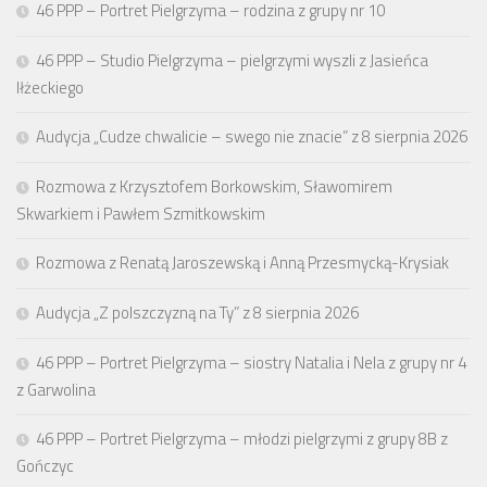
46 PPP – Portret Pielgrzyma – rodzina z grupy nr 10
46 PPP – Studio Pielgrzyma – pielgrzymi wyszli z Jasieńca
Iłżeckiego
Audycja „Cudze chwalicie – swego nie znacie” z 8 sierpnia 2026
Rozmowa z Krzysztofem Borkowskim, Sławomirem
Skwarkiem i Pawłem Szmitkowskim
Rozmowa z Renatą Jaroszewską i Anną Przesmycką-Krysiak
Audycja „Z polszczyzną na Ty” z 8 sierpnia 2026
46 PPP – Portret Pielgrzyma – siostry Natalia i Nela z grupy nr 4
z Garwolina
46 PPP – Portret Pielgrzyma – młodzi pielgrzymi z grupy 8B z
Gończyc