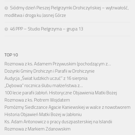
Siódmy dzień Pieszej Pielgrzymki Drohiczyńskiej – wytrwałość,
modlitwa i droga ku Jasnej Górze
46 PPP – Studio Pielgrzyma – grupa 13
TOP 10
Rozmowa z ks. Adamem Przywuskim (pochodzącym z…
Dożynki Gminy Drohiczyn i Parafii w Drohiczynie
Audycja „Świat ludzkich uczuć” z 16 sierpnia
„Dębowa” rocznica ślubu małżeństwa z…
100 lecie parafii Jabłoń. Historyczne Objawienia Matki Bożej
Rozmowa z ks. Piotrem Wojdatem
Pomóżmy Siedlczance Agacie Kaniewskiej w walce z nowotworem
Historia Objawień Matki Bożej w Jabłoniu
Ks. Adam Antonowicz o pracy duszpasterskiej na Islandii
Rozmowa z Markiem Zdanowskim