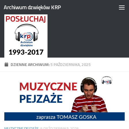
Archiwum dzwięków KRP
Przejdź do treści
DZIENNE ARCHIWUM:
5 PAŹDZIERNIKA, 2025
MUZYCZNE PEJZAŻE
5 PAŹDZIERNIKA 2025