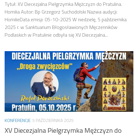
Tytuł: XV Diecezjalna Pielgrzymka Mężczyzn do Pratulina.
Homilia Autor: Bp Grzegorz Suchodolski Nazwa audycji:
HomilieData emisji: 05-10-2025 W niedzielę, 5 października
2025 r. w Sanktuarium Błogosławionych Męczenników
Podlaskich w Pratulinie odbyła się XV Diecezjalna...
KONFERENCJE
5 PAŹDZIERNIKA 2025
XV Diecezjalna Pielgrzymka Mężczyzn do