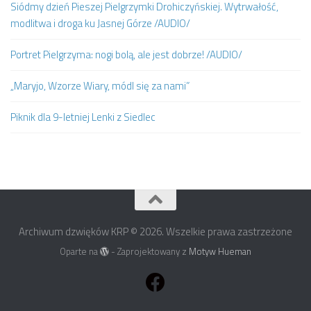
Siódmy dzień Pieszej Pielgrzymki Drohiczyńskiej. Wytrwałość,
modlitwa i droga ku Jasnej Górze /AUDIO/
Portret Pielgrzyma: nogi bolą, ale jest dobrze! /AUDIO/
„Maryjo, Wzorze Wiary, módl się za nami”
Piknik dla 9-letniej Lenki z Siedlec
Archiwum dzwięków KRP © 2026. Wszelkie prawa zastrzeżone
Oparte na
- Zaprojektowany z
Motyw Hueman