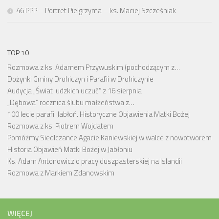
46 PPP – Portret Pielgrzyma – ks. Maciej Szcześniak
TOP 10
Rozmowa z ks. Adamem Przywuskim (pochodzącym z…
Dożynki Gminy Drohiczyn i Parafii w Drohiczynie
Audycja „Świat ludzkich uczuć” z 16 sierpnia
„Dębowa” rocznica ślubu małżeństwa z…
100 lecie parafii Jabłoń. Historyczne Objawienia Matki Bożej
Rozmowa z ks. Piotrem Wojdatem
Pomóżmy Siedlczance Agacie Kaniewskiej w walce z nowotworem
Historia Objawień Matki Bożej w Jabłoniu
Ks. Adam Antonowicz o pracy duszpasterskiej na Islandii
Rozmowa z Markiem Zdanowskim
WIĘCEJ