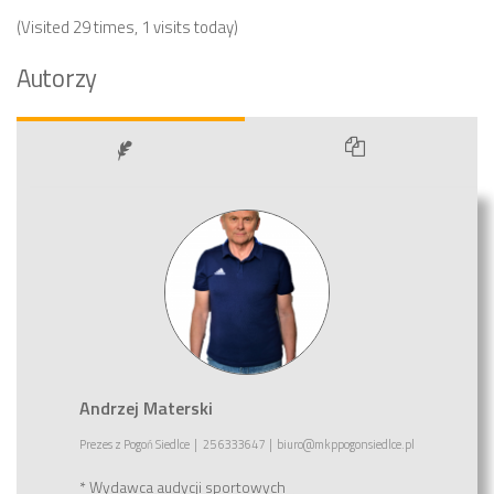
(Visited 29 times, 1 visits today)
Autorzy
Andrzej Materski
Prezes
z
Pogoń Siedlce
|
25 6333647
|
biuro@mkppogonsiedlce.pl
* Wydawca audycji sportowych