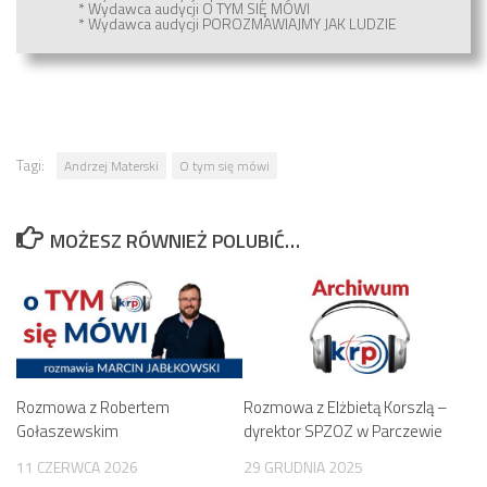
* Wydawca audycji
O TYM SIĘ MÓWI
* Wydawca audycji
POROZMAWIAJMY JAK LUDZIE
Tagi:
Andrzej Materski
O tym się mówi
MOŻESZ RÓWNIEŻ POLUBIĆ…
Rozmowa z Robertem
Rozmowa z Elżbietą Korszlą –
Gołaszewskim
dyrektor SPZOZ w Parczewie
11 CZERWCA 2026
29 GRUDNIA 2025