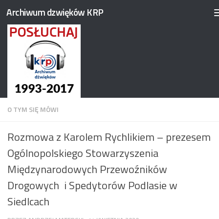
Archiwum dzwięków KRP
Przejdź do treści
O TYM SIĘ MÓWI
Rozmowa z Karolem Rychlikiem – prezesem
Ogólnopolskiego Stowarzyszenia
Międzynarodowych Przewoźników
Drogowych i Spedytorów Podlasie w
Siedlcach