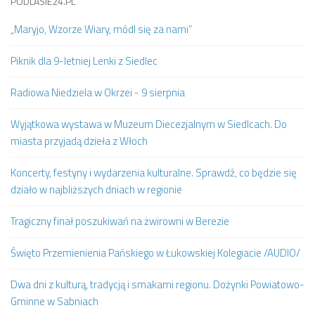
PODLASIE24.PL
„Maryjo, Wzorze Wiary, módl się za nami”
Piknik dla 9-letniej Lenki z Siedlec
Radiowa Niedziela w Okrzei - 9 sierpnia
Wyjątkowa wystawa w Muzeum Diecezjalnym w Siedlcach. Do
miasta przyjadą dzieła z Włoch
Koncerty, festyny i wydarzenia kulturalne. Sprawdź, co będzie się
działo w najbliższych dniach w regionie
Tragiczny finał poszukiwań na żwirowni w Berezie
Święto Przemienienia Pańskiego w Łukowskiej Kolegiacie /AUDIO/
Dwa dni z kulturą, tradycją i smakami regionu. Dożynki Powiatowo-
Gminne w Sabniach