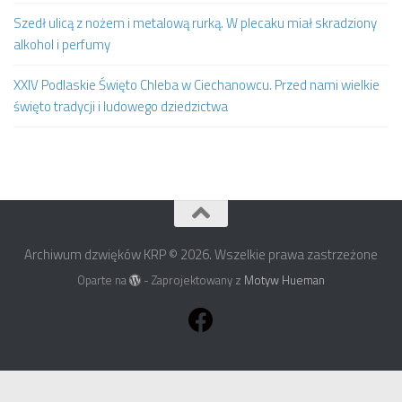
Szedł ulicą z nożem i metalową rurką. W plecaku miał skradziony
alkohol i perfumy
XXIV Podlaskie Święto Chleba w Ciechanowcu. Przed nami wielkie
święto tradycji i ludowego dziedzictwa
Archiwum dzwięków KRP © 2026. Wszelkie prawa zastrzeżone
Oparte na
- Zaprojektowany z
Motyw Hueman