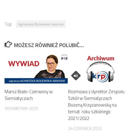
Tagi:
Agnieszka Bolewska-Iwaniuk
MOŻESZ RÓWNIEŻ POLUBIĆ…
Marsz Biało-Czerwony w
Rozmowa z dyrektor Zespołu
Siemiatyczach
Szkół w Siemiatyczach
Bożeną Krzyżanowską na
30 KWIETNIA 2025
temat roku szkolnego
2021/2022
24 CZERWCA 2022