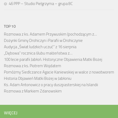
46 PPP – Studio Pielgrzyma – grupa 8C
TOP 10
Rozmowa z ks. Adamem Przywuskim (pochodzącym z…
Dożynki Gminy Drohiczyn i Parafii w Drohiczynie
Audycja „Świat ludzkich uczuć” z 16 sierpnia
„Dębowa” rocznica ślubu małżeństwa z…
100 lecie parafii Jabłoń. Historyczne Objawienia Matki Bożej
Rozmowa z ks. Piotrem Wojdatem
Pomóżmy Siedlczance Agacie Kaniewskiej w walce z nowotworem
Historia Objawień Matki Bożej w Jabłoniu
Ks. Adam Antonowicz o pracy duszpasterskiej na Islandii
Rozmowa z Markiem Zdanowskim
WIĘCEJ