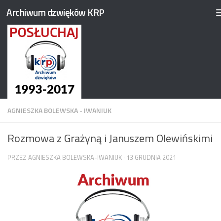
Archiwum dzwięków KRP
Przejdź do treści
AGNIESZKA BOLEWSKA - IWANIUK
Rozmowa z Grażyną i Januszem Olewińskimi
PRZEZ
AGNIESZKA BOLEWSKA-IWANIUK
·
13 GRUDNIA 2021