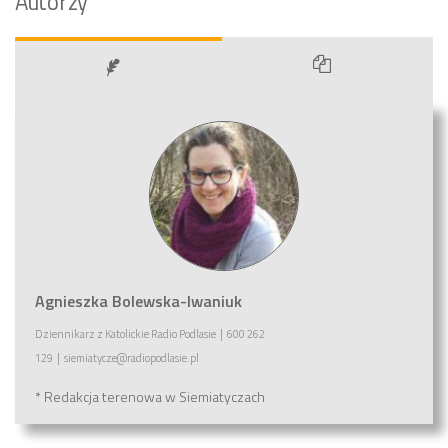
Autorzy
Agnieszka Bolewska-Iwaniuk
Dziennikarz
z
Katolickie Radio Podlasie
|
600 262
129
|
siemiatycze@radiopodlasie.pl
* Redakcja terenowa w Siemiatyczach