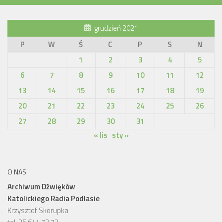
grudzień 2021
P
W
Ś
C
P
S
N
1
2
3
4
5
6
7
8
9
10
11
12
13
14
15
16
17
18
19
20
21
22
23
24
25
26
27
28
29
30
31
« lis
sty »
O NAS
Archiwum Dźwięków
Katolickiego Radia Podlasie
Krzysztof Skorupka