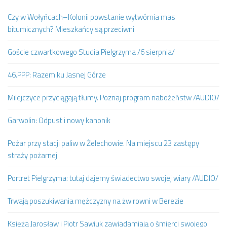
Czy w Wołyńcach–Kolonii powstanie wytwórnia mas
bitumicznych? Mieszkańcy są przeciwni
Goście czwartkowego Studia Pielgrzyma /6 sierpnia/
46.PPP: Razem ku Jasnej Górze
Milejczyce przyciągają tłumy. Poznaj program nabożeństw /AUDIO/
Garwolin: Odpust i nowy kanonik
Pożar przy stacji paliw w Żelechowie. Na miejscu 23 zastępy
straży pożarnej
Portret Pielgrzyma: tutaj dajemy świadectwo swojej wiary /AUDIO/
Trwają poszukiwania mężczyzny na żwirowni w Berezie
Księża Jarosław i Piotr Sawiuk zawiadamiają o śmierci swojego