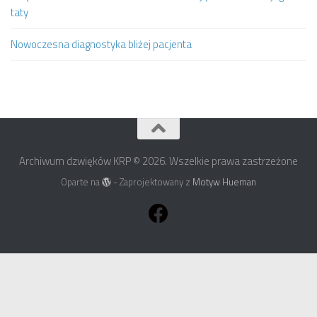
taty
Nowoczesna diagnostyka bliżej pacjenta
Archiwum dzwięków KRP © 2026. Wszelkie prawa zastrzeżone
Oparte na
- Zaprojektowany z
Motyw Hueman