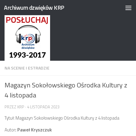
Archiwum dzwięków KRP
Przejdź do treści
NA SCENIE I ESTRADZIE
Magazyn Sokołowskiego Ośrodka Kultury z
4 listopada
PRZEZ
KRP
·
4 LISTOPADA 2023
Tytuł: Magazyn Sokołowskiego Ośrodka Kultury z 4 listopada
Autor
: Paweł Kryszczuk