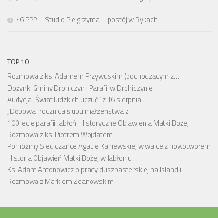
46 PPP – Studio Pielgrzyma – postój w Rykach
TOP 10
Rozmowa z ks. Adamem Przywuskim (pochodzącym z…
Dożynki Gminy Drohiczyn i Parafii w Drohiczynie
Audycja „Świat ludzkich uczuć” z 16 sierpnia
„Dębowa” rocznica ślubu małżeństwa z…
100 lecie parafii Jabłoń. Historyczne Objawienia Matki Bożej
Rozmowa z ks. Piotrem Wojdatem
Pomóżmy Siedlczance Agacie Kaniewskiej w walce z nowotworem
Historia Objawień Matki Bożej w Jabłoniu
Ks. Adam Antonowicz o pracy duszpasterskiej na Islandii
Rozmowa z Markiem Zdanowskim