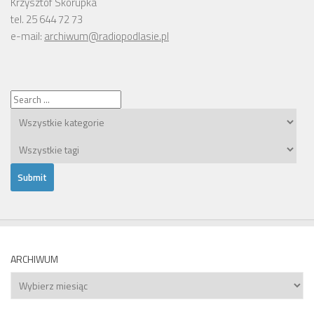
Krzysztof Skorupka
tel. 25 644 72 73
e-mail:
archiwum@radiopodlasie.pl
ARCHIWUM
Archiwum