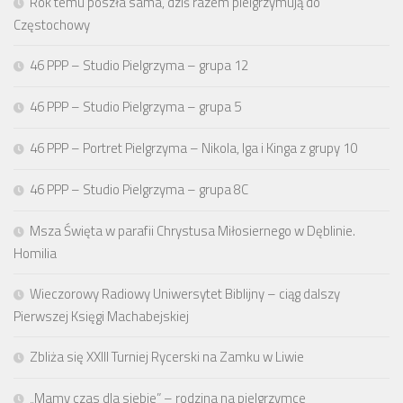
Rok temu poszła sama, dziś razem pielgrzymują do
Częstochowy
46 PPP – Studio Pielgrzyma – grupa 12
46 PPP – Studio Pielgrzyma – grupa 5
46 PPP – Portret Pielgrzyma – Nikola, Iga i Kinga z grupy 10
46 PPP – Studio Pielgrzyma – grupa 8C
Msza Święta w parafii Chrystusa Miłosiernego w Dęblinie.
Homilia
Wieczorowy Radiowy Uniwersytet Biblijny – ciąg dalszy
Pierwszej Księgi Machabejskiej
Zbliża się XXIII Turniej Rycerski na Zamku w Liwie
„Mamy czas dla siebie” – rodzina na pielgrzymce