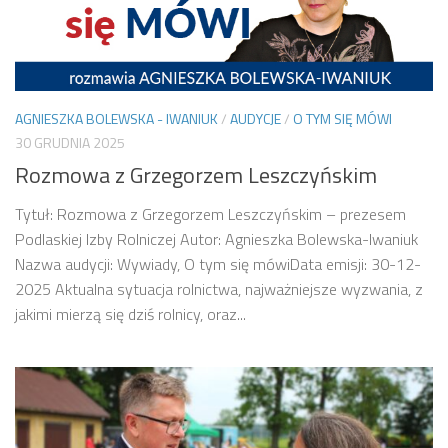
AGNIESZKA BOLEWSKA - IWANIUK
/
AUDYCJE
/
O TYM SIĘ MÓWI
30 GRUDNIA 2025
Rozmowa z Grzegorzem Leszczyńskim
Tytuł: Rozmowa z Grzegorzem Leszczyńskim – prezesem
Podlaskiej Izby Rolniczej Autor: Agnieszka Bolewska-Iwaniuk
Nazwa audycji: Wywiady, O tym się mówiData emisji: 30-12-
2025 Aktualna sytuacja rolnictwa, najważniejsze wyzwania, z
jakimi mierzą się dziś rolnicy, oraz...