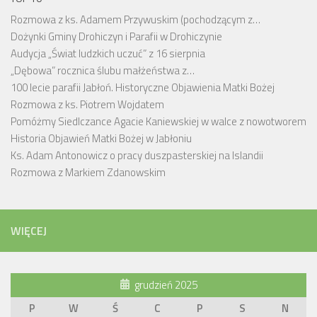
Rozmowa z ks. Adamem Przywuskim (pochodzącym z…
Dożynki Gminy Drohiczyn i Parafii w Drohiczynie
Audycja „Świat ludzkich uczuć” z 16 sierpnia
„Dębowa” rocznica ślubu małżeństwa z…
100 lecie parafii Jabłoń. Historyczne Objawienia Matki Bożej
Rozmowa z ks. Piotrem Wojdatem
Pomóżmy Siedlczance Agacie Kaniewskiej w walce z nowotworem
Historia Objawień Matki Bożej w Jabłoniu
Ks. Adam Antonowicz o pracy duszpasterskiej na Islandii
Rozmowa z Markiem Zdanowskim
WIĘCEJ
grudzień 2025
P
W
Ś
C
P
S
N