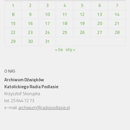
1
2
3
4
5
6
7
8
9
10
11
12
13
14
15
16
17
18
19
20
21
22
23
24
25
26
27
28
29
30
31
« lis
sty »
O NAS
Archiwum Dźwięków
Katolickiego Radia Podlasie
Krzysztof Skorupka
tel. 25 644 72 73
e-mail:
archiwum@radiopodlasie.pl