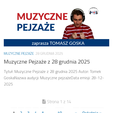
MUZYCZNE PEJZAŻE
28 GRUDNIA 2025
Muzyczne Pejzaże z 28 grudnia 2025
Tytuł: Muzyczne Pejzaże z 28 grudnia 2025 Autor: Tomek
GoskaNazwa audycji: Muzyczne pejzażeData emisji: 28-12-
2025
Strona 1 z 14
1
2
3
4
5
...
10
...
»
Ostatnia »