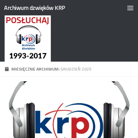
Archiwum dzwięków KRP
Przejdź do treści
MIESIĘCZNE ARCHIWUM:
GRUDZIEŃ 2025