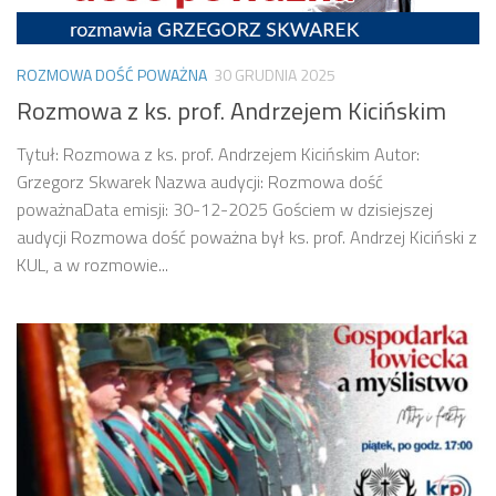
ROZMOWA DOŚĆ POWAŻNA
30 GRUDNIA 2025
Rozmowa z ks. prof. Andrzejem Kicińskim
Tytuł: Rozmowa z ks. prof. Andrzejem Kicińskim Autor:
Grzegorz Skwarek Nazwa audycji: Rozmowa dość
poważnaData emisji: 30-12-2025 Gościem w dzisiejszej
audycji Rozmowa dość poważna był ks. prof. Andrzej Kiciński z
KUL, a w rozmowie...