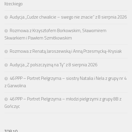
Iłżeckiego
Audycja „Cudze chwalicie – swego nie znacie” z 8 sierpnia 2026
Rozmowa z Krzysztofem Borkowskim, Sławomirem
Skwarkiem i Pawłem Szmitkowskim
Rozmowa z Renatą Jaroszewską i Anną Przesmycką-Krysiak
Audycja „Z polszczyzną na Ty” z 8 sierpnia 2026
46 PPP – Portret Pielgrzyma – siostry Natalia i Nela z grupy nr 4
z Garwolina
46 PPP – Portret Pielgrzyma – młodzi pielgrzymi z grupy 8B z
Gończyc
TOP 10