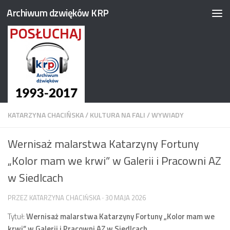
Archiwum dzwięków KRP
Przejdź do treści
KATARZYNA CHACIŃSKA
/
KULTURA NA FALI
/
WYWIADY
Wernisaż malarstwa Katarzyny Fortuny
„Kolor mam we krwi” w Galerii i Pracowni AZ
w Siedlcach
PRZEZ
KATARZYNA CHACIŃSKA
·
30 MAJA 2026
Tytuł:
Wernisaż malarstwa Katarzyny Fortuny „Kolor mam we
krwi” w Galerii i Pracowni AZ w Siedlcach