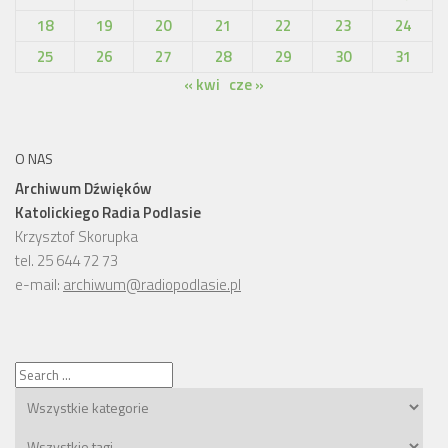
18
19
20
21
22
23
24
25
26
27
28
29
30
31
« kwi
cze »
O NAS
Archiwum Dźwięków
Katolickiego Radia Podlasie
Krzysztof Skorupka
tel. 25 644 72 73
e-mail:
archiwum@radiopodlasie.pl