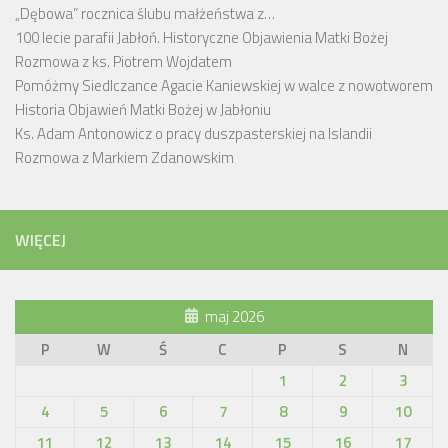
„Dębowa” rocznica ślubu małżeństwa z…
100 lecie parafii Jabłoń. Historyczne Objawienia Matki Bożej
Rozmowa z ks. Piotrem Wojdatem
Pomóżmy Siedlczance Agacie Kaniewskiej w walce z nowotworem
Historia Objawień Matki Bożej w Jabłoniu
Ks. Adam Antonowicz o pracy duszpasterskiej na Islandii
Rozmowa z Markiem Zdanowskim
WIĘCEJ
maj 2026
P
W
Ś
C
P
S
N
1
2
3
4
5
6
7
8
9
10
11
12
13
14
15
16
17