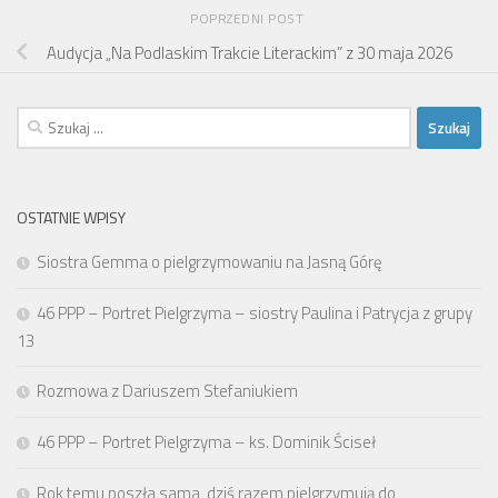
POPRZEDNI POST
Audycja „Na Podlaskim Trakcie Literackim” z 30 maja 2026
Szukaj:
OSTATNIE WPISY
Siostra Gemma o pielgrzymowaniu na Jasną Górę
46 PPP – Portret Pielgrzyma – siostry Paulina i Patrycja z grupy
13
Rozmowa z Dariuszem Stefaniukiem
46 PPP – Portret Pielgrzyma – ks. Dominik Ściseł
Rok temu poszła sama, dziś razem pielgrzymują do