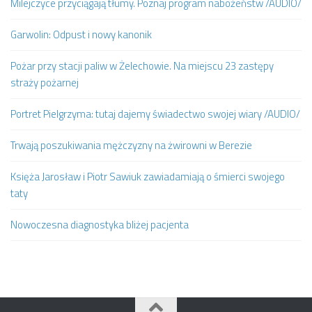
Milejczyce przyciągają tłumy. Poznaj program nabożeństw /AUDIO/
Garwolin: Odpust i nowy kanonik
Pożar przy stacji paliw w Żelechowie. Na miejscu 23 zastępy
straży pożarnej
Portret Pielgrzyma: tutaj dajemy świadectwo swojej wiary /AUDIO/
Trwają poszukiwania mężczyzny na żwirowni w Berezie
Księża Jarosław i Piotr Sawiuk zawiadamiają o śmierci swojego
taty
Nowoczesna diagnostyka bliżej pacjenta