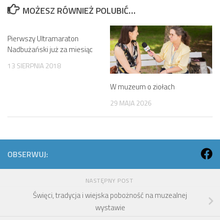
MOŻESZ RÓWNIEŻ POLUBIĆ…
Pierwszy Ultramaraton
Nadbużański już za miesiąc
13 SIERPNIA 2018
W muzeum o ziołach
29 MAJA 2026
OBSERWUJ:
NASTĘPNY POST
Święci, tradycja i wiejska pobożność na muzealnej
wystawie