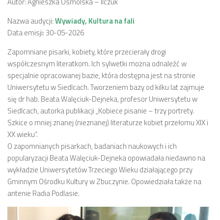
Autor: Agnieszka Osmólska – Ilczuk
Nazwa audycji:
Wywiady, Kultura na fali
Data emisji: 30-05-2026
Zapomniane pisarki, kobiety, które przecierały drogi
współczesnym literatkom. Ich sylwetki można odnaleźć w
specjalnie opracowanej bazie, która dostępna jest na stronie
Uniwersytetu w Siedlcach. Tworzeniem bazy od kilku lat zajmuje
się dr hab. Beata Walęciuk-Dejneka, profesor Uniwersytetu w
Siedlcach, autorka publikacji „Kobiece pisanie – trzy portrety.
Szkice o mniej znanej (nieznanej) literaturze kobiet przełomu XIX i
XX wieku”.
O zapomnianych pisarkach, badaniach naukowych i ich
popularyzacji Beata Walęciuk-Dejneka opowiadała niedawno na
wykładzie Uniwersytetów Trzeciego Wieku działającego przy
Gminnym Ośrodku Kultury w Zbuczynie. Opowiedziała także na
antenie Radia Podlasie.