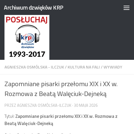
Archiwum dzwięków KRP
Przejdź do treści
AGNIESZKA OSMÓLSKA - ILCZUK
/
KULTURA NA FALI
/
WYWIADY
Zapomniane pisarki przełomu XIX i XX w.
Rozmowa z Beatą Walęciuk-Dejneką
PRZEZ
AGNIESZKA OSMÓLSKA-ILCZUK
·
30 MAJA 2026
Tytuł
:
Zapomniane pisarki przełomu XIX i XX w. Rozmowa z
Beatą Walęciuk-Dejneką