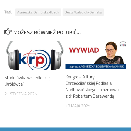
Tagi:
Agnieszka Osmólska-Ilczuk
Beata Walęciuk-Dejneka
MOŻESZ RÓWNIEŻ POLUBIĆ…
Kongres Kultury
Studniówka w siedleckiej
Chrześcijańskiej Podlasia
„Królówce”
Nadbużańskiego – rozmowa
21 STYCZNIA 2025
z dr Robertem Derewendą
13 MAJA 2025