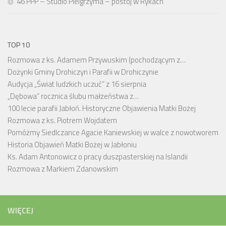
46 PPP – Studio Pielgrzyma – postój w Rykach
TOP 10
Rozmowa z ks. Adamem Przywuskim (pochodzącym z…
Dożynki Gminy Drohiczyn i Parafii w Drohiczynie
Audycja „Świat ludzkich uczuć” z 16 sierpnia
„Dębowa” rocznica ślubu małżeństwa z…
100 lecie parafii Jabłoń. Historyczne Objawienia Matki Bożej
Rozmowa z ks. Piotrem Wojdatem
Pomóżmy Siedlczance Agacie Kaniewskiej w walce z nowotworem
Historia Objawień Matki Bożej w Jabłoniu
Ks. Adam Antonowicz o pracy duszpasterskiej na Islandii
Rozmowa z Markiem Zdanowskim
WIĘCEJ