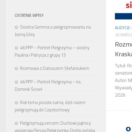
OSTATNIE WPISY
Siostra Gemma o pielgrzymowaniu na
AUDYCJE
Jasną Górę
26 MARC
Rozm
46 PPP – Portret Pielgrzyma – siostry
Krask
Paulina i Patrycja z grupy 13
Tytuł: 
Rozmowa z Dariuszem Stefaniukiem
senator
Autor: M
46 PPP – Portret Pielgrzyma – ks.
Wywiady,
Dominik Ściseł
2026
Rok temu poszła sama, dziś razem
pielgrzymują do Częstochowy
Pielgrzymują sercem. Duchowi pątnicy
wspierają Pieszą Pielgrzymkę Drohiczyńską