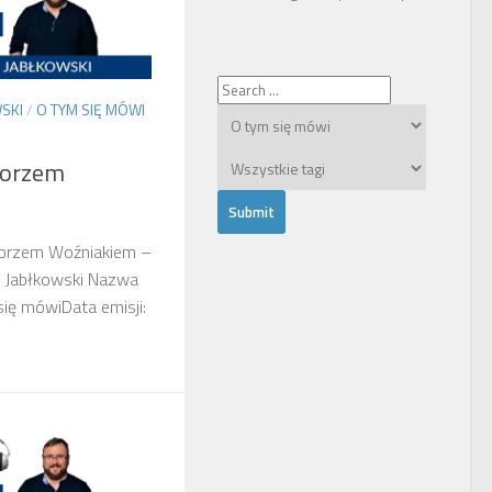
SKI
/
O TYM SIĘ MÓWI
gorzem
orzem Woźniakiem –
n Jabłkowski Nazwa
się mówiData emisji: