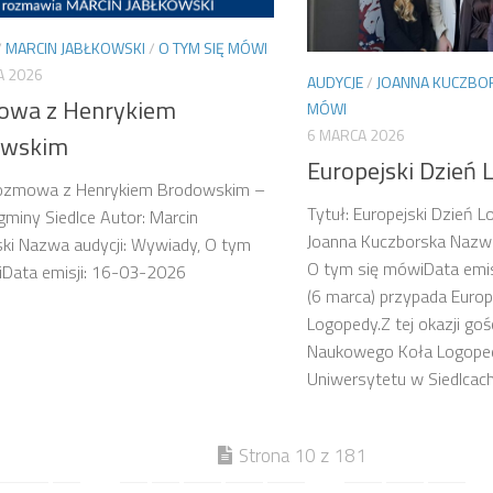
/
MARCIN JABŁKOWSKI
/
O TYM SIĘ MÓWI
A 2026
AUDYCJE
/
JOANNA KUCZBO
wa z Henrykiem
MÓWI
6 MARCA 2026
owskim
Europejski Dzień
Rozmowa z Henrykiem Brodowskim –
Tytuł: Europejski Dzień 
miny Siedlce Autor: Marcin
Joanna Kuczborska Nazwa
ki Nazwa audycji: Wywiady, O tym
O tym się mówiData emis
iData emisji: 16-03-2026
(6 marca) przypada Europ
Logopedy.Z tej okazji goś
Naukowego Koła Logope
Uniwersytetu w Siedlcach 
Strona 10 z 181