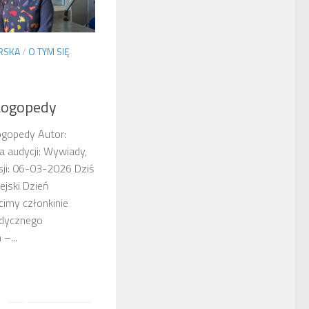
RSKA
/
O TYM SIĘ
 Logopedy
Logopedy Autor:
 audycji: Wywiady,
ji: 06-03-2026 Dziś
ejski Dzień
cimy członkinie
dycznego
–...