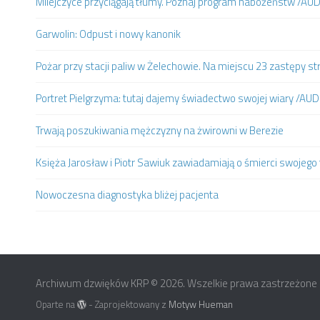
Milejczyce przyciągają tłumy. Poznaj program nabożeństw /AU
Garwolin: Odpust i nowy kanonik
Pożar przy stacji paliw w Żelechowie. Na miejscu 23 zastępy st
Portret Pielgrzyma: tutaj dajemy świadectwo swojej wiary /AUD
Trwają poszukiwania mężczyzny na żwirowni w Berezie
Księża Jarosław i Piotr Sawiuk zawiadamiają o śmierci swojego 
Nowoczesna diagnostyka bliżej pacjenta
Archiwum dzwięków KRP © 2026. Wszelkie prawa zastrzeżone
Oparte na
- Zaprojektowany z
Motyw Hueman