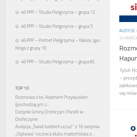
46 PPP – Studio Pielgrzyma – grupa 12
46 PPP – Studio Pielgrzyma – grupa 5
AUDYCJE
24 MARC
46 PPP – Portret Pielgrzyma – Nikola, Iga i
Rozm
Kinga z grupy 10
Hapu
46 PPP – Studio Pielgrzyma – grupa 8C
Tytuł: 
– prezyd
Jabłkows
TOP 10
się mów
Rozmowa z ks. Adamem Przywuskim
(pochodzącym z…
Dożynki Gminy Drohiczyn i Parafii w
Drohiczynie
Audycja „Świat ludzkich uczuć” z 16 sierpnia
„Dębowa” rocznica ślubu małżeństwa z…