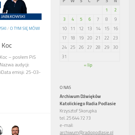
P
W
Ś
C
P
S
N
1
2
3
4
5
6
7
8
9
10
11
12
13
14
15
16
SKI
/
O TYM SIĘ MÓWI
17
18
19
20
21
22
23
 Koc
24
25
26
27
28
29
30
31
 Koc – posłem PiS
 Nazwa audycji:
« lip
Data emisji: 25-03-
O NAS
Archiwum Dźwięków
Katolickiego Radia Podlasie
Krzysztof Skorupka
tel. 25 644 72 73
e-mail:
archiwum@radiopodlasie.pl