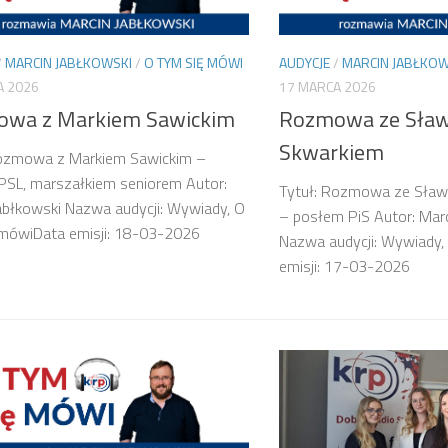
/
MARCIN JABŁKOWSKI
/
O TYM SIĘ MÓWI
AUDYCJE
/
MARCIN JABŁKOW
A 2026
17 MARCA 2026
wa z Markiem Sawickim
Rozmowa ze Sła
Skwarkiem
Rozmowa z Markiem Sawickim –
PSL, marszałkiem seniorem Autor:
Tytuł: Rozmowa ze Sła
abłkowski Nazwa audycji: Wywiady, O
– posłem PiS Autor: Marc
 mówiData emisji: 18-03-2026
Nazwa audycji: Wywiady,
emisji: 17-03-2026