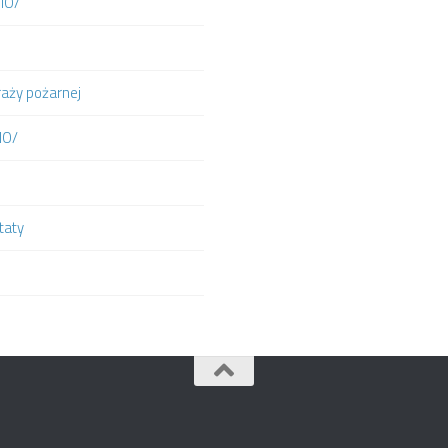
DIO/
raży pożarnej
IO/
taty