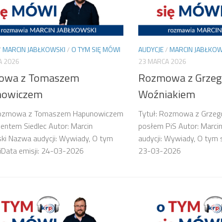
/
MARCIN JABŁKOWSKI
/
O TYM SIĘ MÓWI
AUDYCJE
/
MARCIN JABŁKOW
A 2026
23 MARCA 2026
owa z Tomaszem
Rozmowa z Grze
nowiczem
Woźniakiem
Rozmowa z Tomaszem Hapunowiczem
Tytuł: Rozmowa z Grzeg
entem Siedlec Autor: Marcin
posłem PiS Autor: Marci
ki Nazwa audycji: Wywiady, O tym
audycji: Wywiady, O tym 
iData emisji: 24-03-2026
23-03-2026