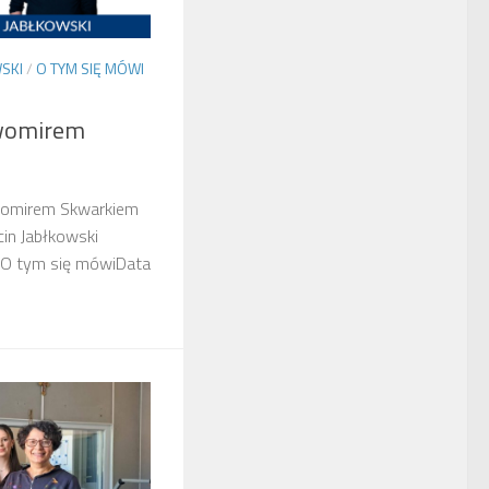
SKI
/
O TYM SIĘ MÓWI
womirem
womirem Skwarkiem
in Jabłkowski
 O tym się mówiData