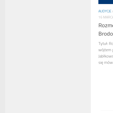
AUDYCJE
16 MARC
Rozmo
Brod
Tytuł: 
wójtem g
Jabłkows
się mów