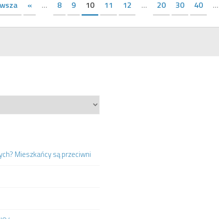
rwsza
«
...
8
9
10
11
12
...
20
30
40
...
ych? Mieszkańcy są przeciwni