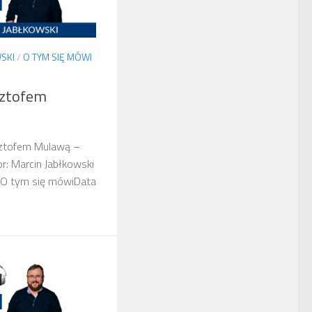
SKI
/
O TYM SIĘ MÓWI
ztofem
ztofem Mulawą –
r: Marcin Jabłkowski
 O tym się mówiData