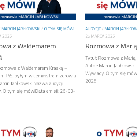
/
MARCIN JABŁKOWSKI
/
O TYM SIĘ MÓWI
AUDYCJE
/
MARCIN JABŁKOW
A 2026
25 MARCA 2026
owa z Waldemarem
Rozmowa z Marią
ą
Tytuł: Rozmowa z Marią
Autor: Marcin Jabłkowski
Rozmowa z Waldemarem Kraską –
Wywiady, O tym się mówi
em PiS, byłym wiceministrem zdrowia
2026
arcin Jabłkowski Nazwa audycji:
 O tym się mówiData emisji: 26-03-