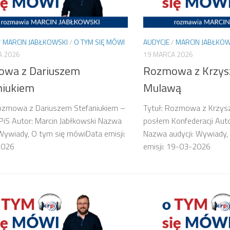
/
MARCIN JABŁKOWSKI
/
O TYM SIĘ MÓWI
AUDYCJE
/
MARCIN JABŁKOW
A 2026
19 MARCA 2026
wa z Dariuszem
Rozmowa z Krzys
niukiem
Mulawą
Rozmowa z Dariuszem Stefaniukiem –
Tytuł: Rozmowa z Krzys
iS Autor: Marcin Jabłkowski Nazwa
posłem Konfederacji Auto
 Wywiady, O tym się mówiData emisji:
Nazwa audycji: Wywiady,
2026
emisji: 19-03-2026