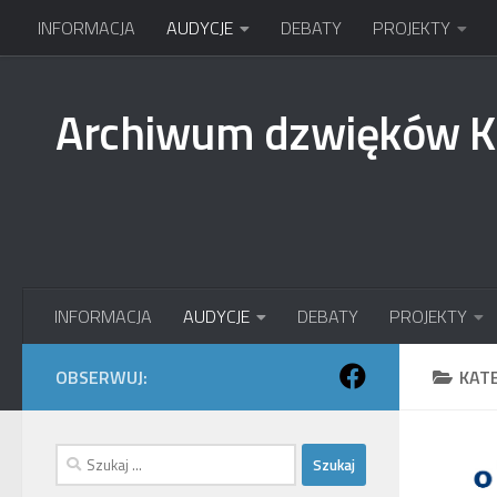
INFORMACJA
AUDYCJE
DEBATY
PROJEKTY
Przejdź do treści
Archiwum dzwięków 
INFORMACJA
AUDYCJE
DEBATY
PROJEKTY
OBSERWUJ:
KAT
Szukaj: