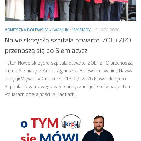
AGNIESZKA BOLEWSKA - IWANIUK
/
WYWIADY
13 LIPCA 2026
Nowe skrzydło szpitala otwarte. ZOL i ZPO
przenoszą się do Siemiatycz
Tytuł: Nowe skrzydło szpitala otwarte. ZOL i ZPO przenoszą
się do Siemiatycz Autor: Agnieszka Bolewska-Iwaniuk Nazwa
audycji: WywiadyData emisji: 13-07-2026 Nowe skrzydło
Szpitala Powiatowego w Siemiatyczach już służy pacjentom.
Po latach działalności w Bacikach...