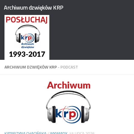
Archiwum dzwięków KRP
Przejdź do treści
ARCHIWUM DZWIĘKÓW KRP
- PODCAST
KATARZYNA CHACIŃSKA
/
WYWIADY
15 LIPCA 2026