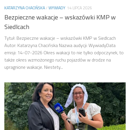
KATARZYNA CHACIŃSKA
/
WYWIADY
14 LIPCA 2026
Bezpieczne wakacje – wskazówki KMP w
Siedlcach
Tytuł: Bezpieczne wakacje – wskazówki KMP w Siedlcach
Autor: Katarzyna Chacińska Nazwa audycji: WywiadyData
emisji: 14-07-2026 Okres wakacji to nie tylko odpoczynek, to
także okres wzmożonego ruchu pojazdów w drodze na
upragnione wakacje. Niestety...