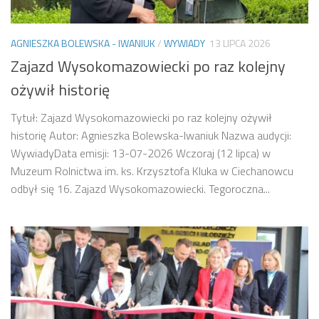
AGNIESZKA BOLEWSKA - IWANIUK
/
WYWIADY
13 LIPCA 2026
Zajazd Wysokomazowiecki po raz kolejny
ożywił historię
Tytuł: Zajazd Wysokomazowiecki po raz kolejny ożywił
historię Autor: Agnieszka Bolewska-Iwaniuk Nazwa audycji:
WywiadyData emisji: 13-07-2026 Wczoraj (12 lipca) w
Muzeum Rolnictwa im. ks. Krzysztofa Kluka w Ciechanowcu
odbył się 16. Zajazd Wysokomazowiecki. Tegoroczna...