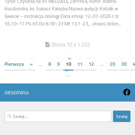
Tytuł: Czytania na XV NIEDZIELĘ ZWYKŁĄ Autor: Joanna
Kuczborska, ks. Łukasz Kałaska Nazwa audycji: Katolik w
świecie – instrukcja obsługi Data emisji: 12-07-2026 r. Iz
55,10–11 Ps 65 Rz 8,18–23 Mt 13,1-23„ ..słowo, które...
Strona 10 z 1 202
«
Pierwsza
«
...
8
9
10
11
12
...
20
30
»
OBSERWUJ:
Szukaj: