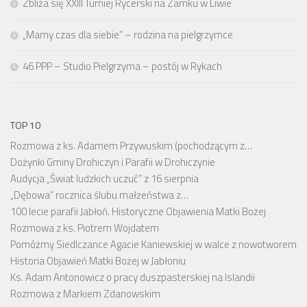
Zbliża się XXIII Turniej Rycerski na Zamku w Liwie
„Mamy czas dla siebie” – rodzina na pielgrzymce
46 PPP – Studio Pielgrzyma – postój w Rykach
TOP 10
Rozmowa z ks. Adamem Przywuskim (pochodzącym z…
Dożynki Gminy Drohiczyn i Parafii w Drohiczynie
Audycja „Świat ludzkich uczuć” z 16 sierpnia
„Dębowa” rocznica ślubu małżeństwa z…
100 lecie parafii Jabłoń. Historyczne Objawienia Matki Bożej
Rozmowa z ks. Piotrem Wojdatem
Pomóżmy Siedlczance Agacie Kaniewskiej w walce z nowotworem
Historia Objawień Matki Bożej w Jabłoniu
Ks. Adam Antonowicz o pracy duszpasterskiej na Islandii
Rozmowa z Markiem Zdanowskim