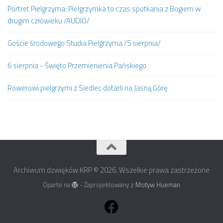
Portret Pielgrzyma: Pielgrzymka to czas spotkania z Bogiem w
drugim człowieku /AUDIO/
Goście środowego Studia Pielgrzyma /5 sierpnia/
6 sierpnia - Święto Przemienienia Pańskiego
Rowerowi pielgrzymi z Siedlec dotarli na Jasną Górę
Archiwum dzwięków KRP © 2026. Wszelkie prawa zastrzeżone
Oparte na
- Zaprojektowany z
Motyw Hueman