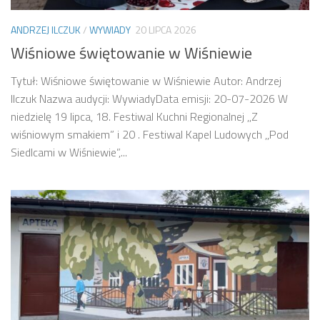
ANDRZEJ ILCZUK
/
WYWIADY
20 LIPCA 2026
Wiśniowe świętowanie w Wiśniewie
Tytuł: Wiśniowe świętowanie w Wiśniewie Autor: Andrzej
Ilczuk Nazwa audycji: WywiadyData emisji: 20-07-2026 W
niedzielę 19 lipca, 18. Festiwal Kuchni Regionalnej ,,Z
wiśniowym smakiem” i 20 . Festiwal Kapel Ludowych ,,Pod
Siedlcami w Wiśniewie”,...