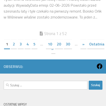
audycji: WywiadyData emisji: 02-06-2026 Powstało przed
szesnastu laty i tyle czekało na pierwszy remont. Boisko Orlik
w Wiśniewie właśnie zostało zmodernizowane. To jeden z...
Strona 1 z 52
1
2
3
4
5
...
10
20
30
...
»
Ostatnia
»
OBSERWUJ:
Szukaj:
OSTATNIE WPISY