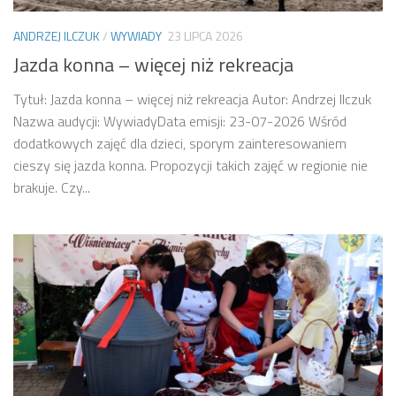
ANDRZEJ ILCZUK
/
WYWIADY
23 LIPCA 2026
Jazda konna – więcej niż rekreacja
Tytuł: Jazda konna – więcej niż rekreacja Autor: Andrzej Ilczuk
Nazwa audycji: WywiadyData emisji: 23-07-2026 Wśród
dodatkowych zajęć dla dzieci, sporym zainteresowaniem
cieszy się jazda konna. Propozycji takich zajęć w regionie nie
brakuje. Czy...