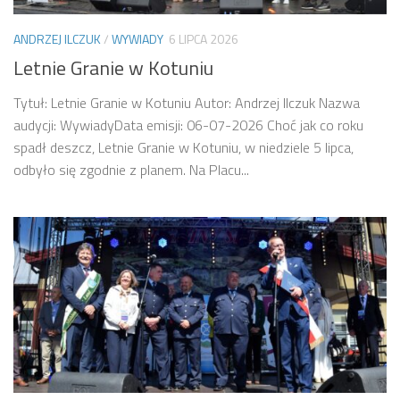
ANDRZEJ ILCZUK
/
WYWIADY
6 LIPCA 2026
Letnie Granie w Kotuniu
Tytuł: Letnie Granie w Kotuniu Autor: Andrzej Ilczuk Nazwa
audycji: WywiadyData emisji: 06-07-2026 Choć jak co roku
spadł deszcz, Letnie Granie w Kotuniu, w niedziele 5 lipca,
odbyło się zgodnie z planem. Na Placu...