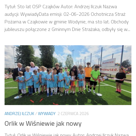
Tytuł: Sto lat OSP Czajków Autor: Andrzej Ilczuk Nazwa
audycji: WywiadyData emisji: 02-06-2026 Ochotnicza Straż
Pożarna w Czajkowie w gminie Wodynie, ma sto lat. Obchody
jubileuszu połączone z Gminnym Dnie Strażaka, odbyły się w...
ANDRZEJ ILCZUK
/
WYWIADY
2 CZERWCA 2026
Orlik w Wiśniewie jak nowy
Tytuł: Orlik w Wiśniewie jak nowy Autor: Andrzej Ilczuk Nazwa