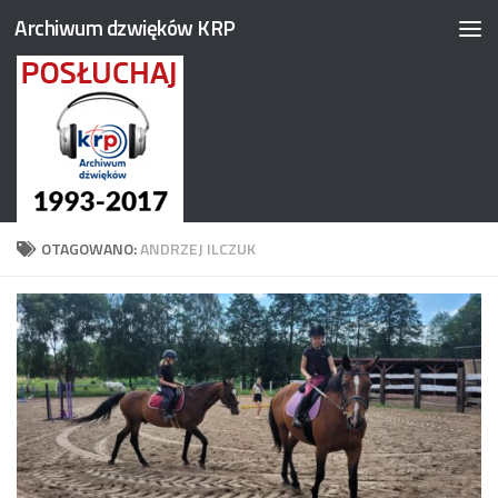
Archiwum dzwięków KRP
Przejdź do treści
OTAGOWANO:
ANDRZEJ ILCZUK