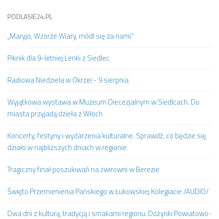
PODLASIE24.PL
„Maryjo, Wzorze Wiary, módl się za nami”
Piknik dla 9-letniej Lenki z Siedlec
Radiowa Niedziela w Okrzei - 9 sierpnia
Wyjątkowa wystawa w Muzeum Diecezjalnym w Siedlcach. Do
miasta przyjadą dzieła z Włoch
Koncerty, festyny i wydarzenia kulturalne. Sprawdź, co będzie się
działo w najbliższych dniach w regionie
Tragiczny finał poszukiwań na żwirowni w Berezie
Święto Przemienienia Pańskiego w Łukowskiej Kolegiacie /AUDIO/
Dwa dni z kulturą, tradycją i smakami regionu. Dożynki Powiatowo-