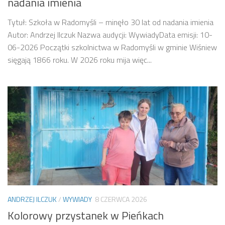
nadania imienia
Tytuł: Szkoła w Radomyśli – minęło 30 lat od nadania imienia
Autor: Andrzej Ilczuk Nazwa audycji: WywiadyData emisji: 10-
06-2026 Początki szkolnictwa w Radomyśli w gminie Wiśniew
sięgają 1866 roku. W 2026 roku mija więc...
ANDRZEJ ILCZUK
/
WYWIADY
8 CZERWCA 2026
Kolorowy przystanek w Pieńkach