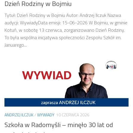
Dzień Rodziny w Bojmiu
Tytuł: Dzień Rodziny w Bojmiu Autor: Andrzej Ilczuk Nazwa
audycji: WywiadyData emisji: 15-06-2026 W Bojmiu, w gminie
Kotuń, w sobotę 13 czerwca, zorganizowano Dzień Rodziny.
To była wspólna inicjatywa społeczności Zespołu Szkół im.
Januarego...
ANDRZEJ ILCZUK
/
WYWIADY
10 CZERWCA 2026
Szkoła w Radomyśli – minęło 30 lat od