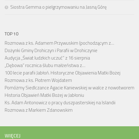
Siostra Gemma o pielgrzymowaniu na Jasną Górę
TOP 10
Rozmowa z ks. Adamem Przywuskim (pochodzącym z…
Dożynki Gminy Drohiczyn i Parafii w Drohiczynie
Audycja „Świat ludzkich uczuć” z 16 sierpnia
„Dębowa” rocznica ślubu małżeństwa z…
100 lecie parafii Jabłoń. Historyczne Objawienia Matki Bożej
Rozmowa z ks. Piotrem Wojdatem
Pomóżmy Siedlczance Agacie Kaniewskiej w walce z nowotworem
Historia Objawień Matki Bożej w Jabłoniu
Ks. Adam Antonowicz o pracy duszpasterskiej na Islandii
Rozmowa z Markiem Zdanowskim
WIĘCEJ