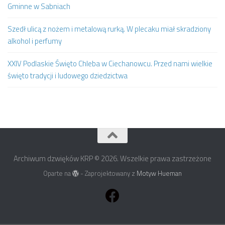
Gminne w Sabniach
Szedł ulicą z nożem i metalową rurką. W plecaku miał skradziony
alkohol i perfumy
XXIV Podlaskie Święto Chleba w Ciechanowcu. Przed nami wielkie
święto tradycji i ludowego dziedzictwa
Archiwum dzwięków KRP © 2026. Wszelkie prawa zastrzeżone
Oparte na
- Zaprojektowany z
Motyw Hueman