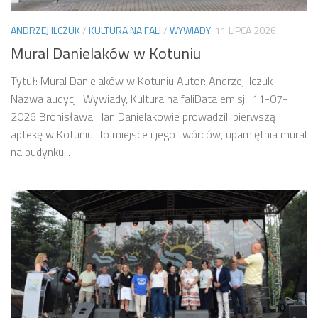
ANDRZEJ ILCZUK
/
KULTURA NA FALI
/
WYWIADY
11 LIPCA 2026
Mural Danielaków w Kotuniu
Tytuł: Mural Danielaków w Kotuniu Autor: Andrzej Ilczuk
Nazwa audycji: Wywiady, Kultura na faliData emisji: 11-07-
2026 Bronisława i Jan Danielakowie prowadzili pierwszą
aptekę w Kotuniu. To miejsce i jego twórców, upamiętnia mural
na budynku...