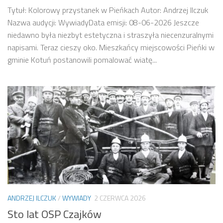
Tytuł: Kolorowy przystanek w Pieńkach Autor: Andrzej Ilczuk
Nazwa audycji: WywiadyData emisji: 08-06-2026 Jeszcze
niedawno była niezbyt estetyczna i straszyła niecenzuralnymi
napisami. Teraz cieszy oko. Mieszkańcy miejscowości Pieńki w
gminie Kotuń postanowili pomalować wiatę...
ANDRZEJ ILCZUK
/
WYWIADY
2 CZERWCA 2026
Sto lat OSP Czajków