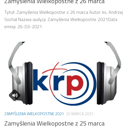
Zamyślenia Wielkopostne z 26 marca
Tytuł: Zamyślenia Wielkopostne z 26 marca Autor: ks. Andrzej
Sochal Nazwa audycji: Zamyślenia Wielkopostne 2021Data
emisji: 26-03-2021
ZAMYŚLENIA WIELKOPOSTNE 2021
25 MARCA 2021
Zamyślenia Wielkopostne z 25 marca