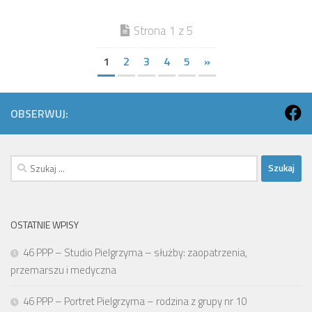
Strona 1 z 5
1
2
3
4
5
»
OBSERWUJ:
Szukaj:
OSTATNIE WPISY
46 PPP – Studio Pielgrzyma – służby: zaopatrzenia,
przemarszu i medyczna
46 PPP – Portret Pielgrzyma – rodzina z grupy nr 10