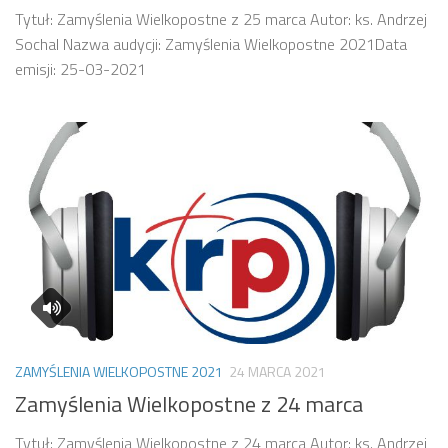
Tytuł: Zamyślenia Wielkopostne z 25 marca Autor: ks. Andrzej
Sochal Nazwa audycji: Zamyślenia Wielkopostne 2021Data
emisji: 25-03-2021
ZAMYŚLENIA WIELKOPOSTNE 2021
24 MARCA 2021
Zamyślenia Wielkopostne z 24 marca
Tytuł: Zamyślenia Wielkopostne z 24 marca Autor: ks. Andrzej