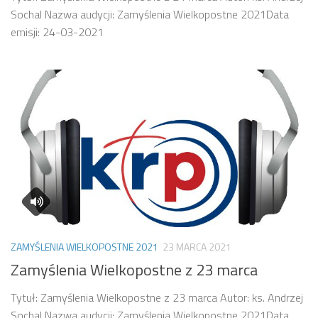
Sochal Nazwa audycji: Zamyślenia Wielkopostne 2021Data
emisji: 24-03-2021
ZAMYŚLENIA WIELKOPOSTNE 2021
23 MARCA 2021
Zamyślenia Wielkopostne z 23 marca
Tytuł: Zamyślenia Wielkopostne z 23 marca Autor: ks. Andrzej
Sochal Nazwa audycji: Zamyślenia Wielkopostne 2021Data