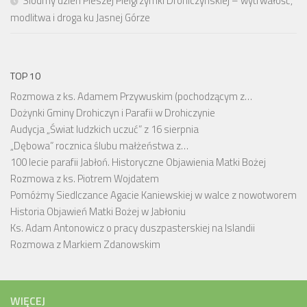
Siódmy dzień Pieszej Pielgrzymki Drohiczyńskiej – wytrwałość,
modlitwa i droga ku Jasnej Górze
TOP 10
Rozmowa z ks. Adamem Przywuskim (pochodzącym z…
Dożynki Gminy Drohiczyn i Parafii w Drohiczynie
Audycja „Świat ludzkich uczuć” z 16 sierpnia
„Dębowa” rocznica ślubu małżeństwa z…
100 lecie parafii Jabłoń. Historyczne Objawienia Matki Bożej
Rozmowa z ks. Piotrem Wojdatem
Pomóżmy Siedlczance Agacie Kaniewskiej w walce z nowotworem
Historia Objawień Matki Bożej w Jabłoniu
Ks. Adam Antonowicz o pracy duszpasterskiej na Islandii
Rozmowa z Markiem Zdanowskim
WIĘCEJ