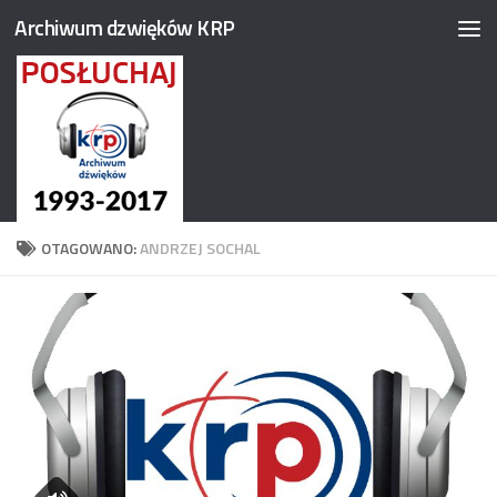
Archiwum dzwięków KRP
Przejdź do treści
OTAGOWANO:
ANDRZEJ SOCHAL