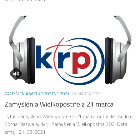
ZAMYŚLENIA WIELKOPOSTNE 2021
21 MARCA 2021
Zamyślenia Wielkopostne z 21 marca
Tytuł: Zamyślenia Wielkopostne z 21 marca Autor: ks. Andrzej
Sochal Nazwa audycji: Zamyślenia Wielkopostne 2021Data
emisji: 21-03-2021