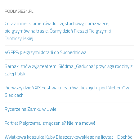
PODLASIE24.PL
Coraz mniej kilometrów do Częstochowy, coraz więcej
pielgrzymów na trasie. Ósmy dzień Pieszej Pielgrzymki
Drohiczyńskiej
46 PPP: pielgrzymi dotarli do Suchedniowa
Sarnaki znów żyją teatrem. Siódma „Gaducha” przyciąga rodziny z
całej Polski
Pierwszy dzień XIX Festiwalu Teatrów Ulicznych „pod Niebem” w
Siedlcach
Rycerze na Zamku w Liwie
Portret Pielgrzyma: zmęczenie? Nie ma mowy!
Wyjątkowa koszulka Kuby Błaszczykowskiego na licytacji. Dochód