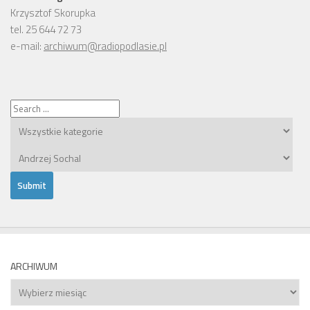
Krzysztof Skorupka
tel. 25 644 72 73
e-mail:
archiwum@radiopodlasie.pl
ARCHIWUM
Archiwum