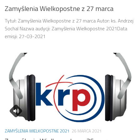
Zamyślenia Wielkopostne z 27 marca
Tytuł: Zamyślenia Wielkopostne z 27 marca Autor: ks. Andrzej
Sochal Nazwa audycji: Zamyślenia Wielkopostne 2021Data
emisji: 27-03-2021
ZAMYŚLENIA WIELKOPOSTNE 2021
26 MARCA 2021