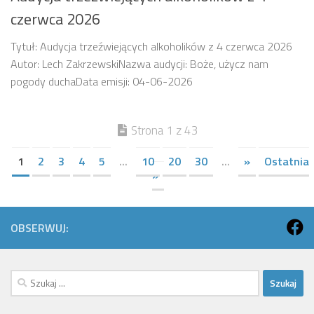
czerwca 2026
Tytuł: Audycja trzeźwiejących alkoholików z 4 czerwca 2026
Autor: Lech ZakrzewskiNazwa audycji: Boże, użycz nam
pogody duchaData emisji: 04-06-2026
Strona 1 z 43
1
2
3
4
5
...
10
20
30
...
»
Ostatnia
»
OBSERWUJ:
Szukaj: