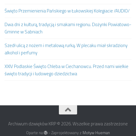
Święto Przemienienia Pańskiego w Łukowskiej Kolegiacie /AUDIO/
Dwa dni z kulturą, tradycją i smakami regionu. Dożynki Powiatowo-
Gminne w Sabniach
Szedł ulicą z nożem i metalową rurką. W plecaku miał skradziony
alkohol i perfumy
XXIV Podlaskie Święto Chleba w Ciechanowcu. Przed nami wielkie
święto tradycji i ludowego dziedzictwa
Archiwum dzwięków KRP © 2026. Wszelkie prawa zastrzeżone
Oparte na
- Zaprojektowany z
Motyw Hueman