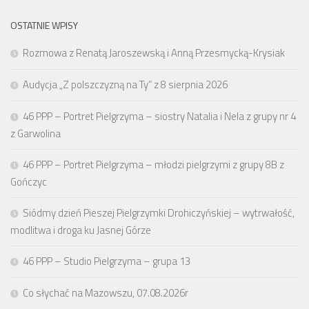
OSTATNIE WPISY
Rozmowa z Renatą Jaroszewską i Anną Przesmycką-Krysiak
Audycja „Z polszczyzną na Ty” z 8 sierpnia 2026
46 PPP – Portret Pielgrzyma – siostry Natalia i Nela z grupy nr 4
z Garwolina
46 PPP – Portret Pielgrzyma – młodzi pielgrzymi z grupy 8B z
Gończyc
Siódmy dzień Pieszej Pielgrzymki Drohiczyńskiej – wytrwałość,
modlitwa i droga ku Jasnej Górze
46 PPP – Studio Pielgrzyma – grupa 13
Co słychać na Mazowszu, 07.08.2026r