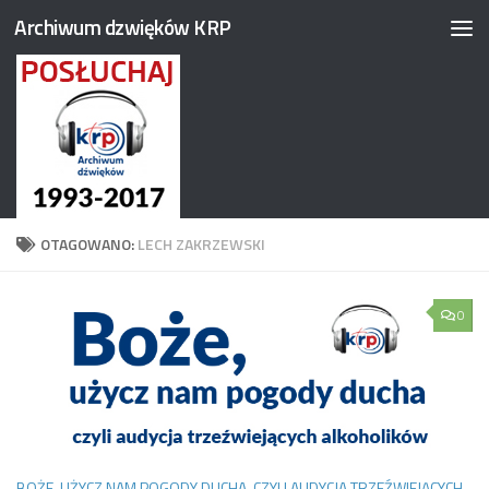
Archiwum dzwięków KRP
Przejdź do treści
OTAGOWANO:
LECH ZAKRZEWSKI
0
BOŻE, UŻYCZ NAM POGODY DUCHA, CZYLI AUDYCJA TRZEŹWIEJĄCYCH