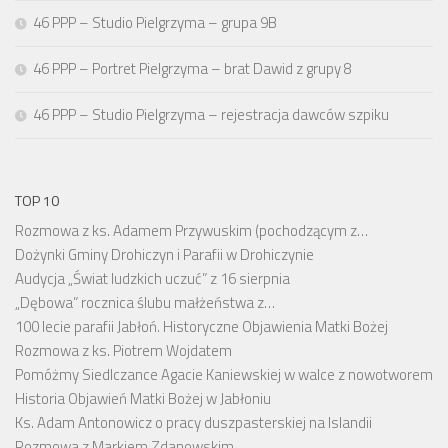
46 PPP – Studio Pielgrzyma – grupa 9B
46 PPP – Portret Pielgrzyma – brat Dawid z grupy 8
46 PPP – Studio Pielgrzyma – rejestracja dawców szpiku
TOP 10
Rozmowa z ks. Adamem Przywuskim (pochodzącym z…
Dożynki Gminy Drohiczyn i Parafii w Drohiczynie
Audycja „Świat ludzkich uczuć” z 16 sierpnia
„Dębowa” rocznica ślubu małżeństwa z…
100 lecie parafii Jabłoń. Historyczne Objawienia Matki Bożej
Rozmowa z ks. Piotrem Wojdatem
Pomóżmy Siedlczance Agacie Kaniewskiej w walce z nowotworem
Historia Objawień Matki Bożej w Jabłoniu
Ks. Adam Antonowicz o pracy duszpasterskiej na Islandii
Rozmowa z Markiem Zdanowskim