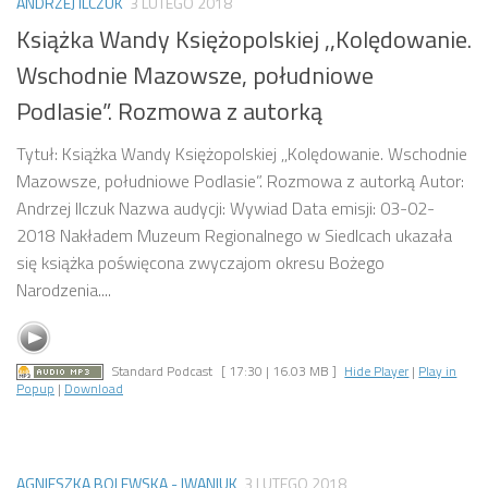
ANDRZEJ ILCZUK
3 LUTEGO 2018
Książka Wandy Księżopolskiej ,,Kolędowanie.
Wschodnie Mazowsze, południowe
Podlasie”. Rozmowa z autorką
Tytuł: Książka Wandy Księżopolskiej ,,Kolędowanie. Wschodnie
Mazowsze, południowe Podlasie”. Rozmowa z autorką Autor:
Andrzej Ilczuk Nazwa audycji: Wywiad Data emisji: 03-02-
2018 Nakładem Muzeum Regionalnego w Siedlcach ukazała
się książka poświęcona zwyczajom okresu Bożego
Narodzenia....
Standard Podcast
[ 17:30 | 16.03 MB ]
Hide Player
|
Play in
Popup
|
Download
AGNIESZKA BOLEWSKA - IWANIUK
3 LUTEGO 2018