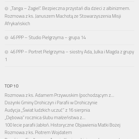
„Tanga – Żagiel”. Bezpieczna przystań dla dzieci z albinizmem.
Rozmowa z ks. Januszem Machotą ze Stowarzyszenia Misji
Afrykańskich
46 PPP – Studio Pielgrzyma – grupa 14
46 PPP – Portret Pielgrzyma – siostry Ada, Julka i Magda z grupy
1
TOP 10
Rozmowa z ks. Adamem Przywuskim (pochodzącym z…
Dożynki Gminy Drohiczyn i Parafii w Drohiczynie
Audycja „Świat ludzkich uczuć” z 16 sierpnia
„Dębowa” rocznica ślubu małżeństwa z…
100 lecie parafii Jabłoń. Historyczne Objawienia Matki Bożej
Rozmowa z ks. Piotrem Wojdatem