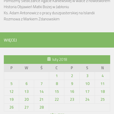
Pomóżmy Siedlczance Agacie Kaniewskiej w walce z nowotworem
Historia Objawień Matki Bożej w Jabłoniu
Ks. Adam Antonowicz o pracy duszpasterskiej na Islandii
Rozmowa z Markiem Zdanowskim
WIĘCEJ
luty 2018
P
W
Ś
C
P
S
N
1
2
3
4
5
6
7
8
9
10
11
12
13
14
15
16
17
18
19
20
21
22
23
24
25
26
27
28