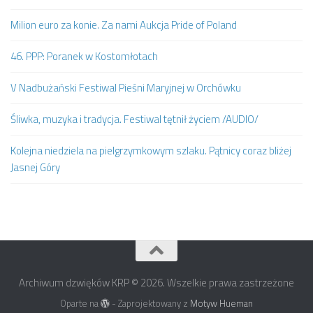
Milion euro za konie. Za nami Aukcja Pride of Poland
46. PPP: Poranek w Kostomłotach
V Nadbużański Festiwal Pieśni Maryjnej w Orchówku
Śliwka, muzyka i tradycja. Festiwal tętnił życiem /AUDIO/
Kolejna niedziela na pielgrzymkowym szlaku. Pątnicy coraz bliżej
Jasnej Góry
Archiwum dzwięków KRP © 2026. Wszelkie prawa zastrzeżone
Oparte na
- Zaprojektowany z
Motyw Hueman