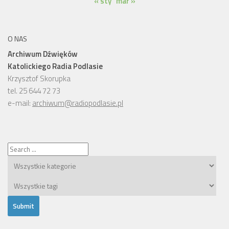
« sty
mar »
O NAS
Archiwum Dźwięków
Katolickiego Radia Podlasie
Krzysztof Skorupka
tel. 25 644 72 73
e-mail:
archiwum@radiopodlasie.pl