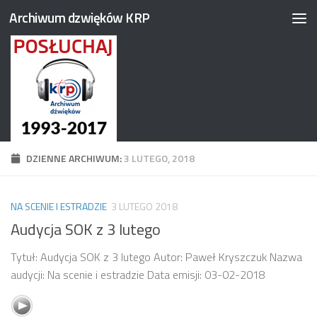
Archiwum dzwięków KRP
Przejdź do treści
DZIENNE ARCHIWUM:
3 LUTEGO, 2018
NA SCENIE I ESTRADZIE
3 LUTEGO 2018
Audycja SOK z 3 lutego
Tytuł: Audycja SOK z 3 lutego Autor: Paweł Kryszczuk Nazwa
audycji: Na scenie i estradzie Data emisji: 03-02-2018