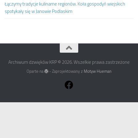
Łączymy tradycje kulinarne regionów. Koła gospodyń wiejskich
spotykały się w Janowie Podlaskim
Archiwum dzwięków KRP © 2026. Wszelkie prawa zastrzeżone
Oparte na
- Zaprojektowany z
Motyw Hueman