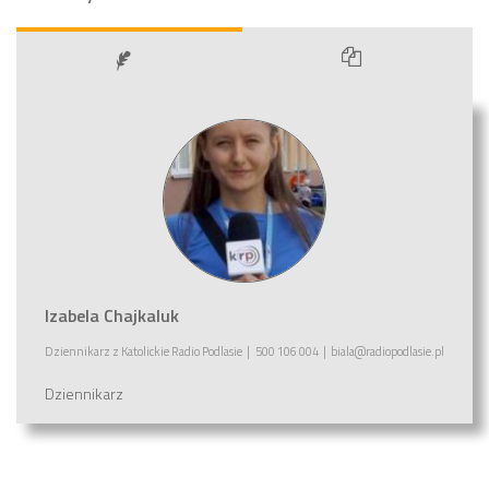
Izabela Chajkaluk
Dziennikarz
z
Katolickie Radio Podlasie
|
500 106 004
|
biala@radiopodlasie.pl
Dziennikarz