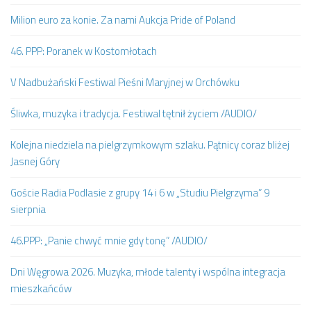
Milion euro za konie. Za nami Aukcja Pride of Poland
46. PPP: Poranek w Kostomłotach
V Nadbużański Festiwal Pieśni Maryjnej w Orchówku
Śliwka, muzyka i tradycja. Festiwal tętnił życiem /AUDIO/
Kolejna niedziela na pielgrzymkowym szlaku. Pątnicy coraz bliżej
Jasnej Góry
Goście Radia Podlasie z grupy 14 i 6 w „Studiu Pielgrzyma” 9
sierpnia
46.PPP: „Panie chwyć mnie gdy tonę” /AUDIO/
Dni Węgrowa 2026. Muzyka, młode talenty i wspólna integracja
mieszkańców