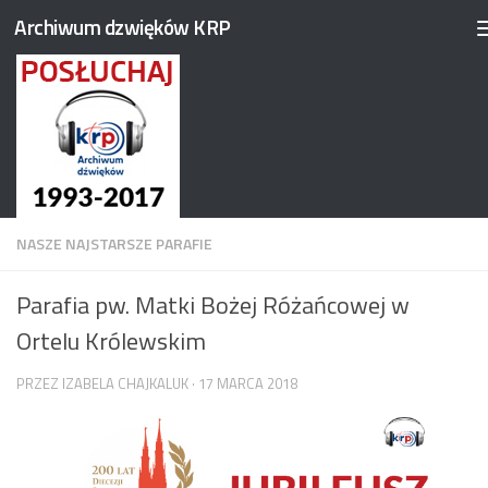
Archiwum dzwięków KRP
Przejdź do treści
NASZE NAJSTARSZE PARAFIE
Parafia pw. Matki Bożej Różańcowej w
Ortelu Królewskim
PRZEZ
IZABELA CHAJKALUK
·
17 MARCA 2018