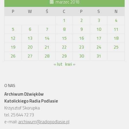
marzec 2018
P
W
Ś
C
P
S
N
1
2
3
4
5
6
7
8
9
10
11
12
13
14
15
16
17
18
19
20
21
22
23
24
25
26
27
28
29
30
31
« lut
kwi »
O NAS
Archiwum Dźwięków
Katolickiego Radia Podlasie
Krzysztof Skorupka
tel. 25 644 72 73
e-mail:
archiwum@radiopodlasie.pl