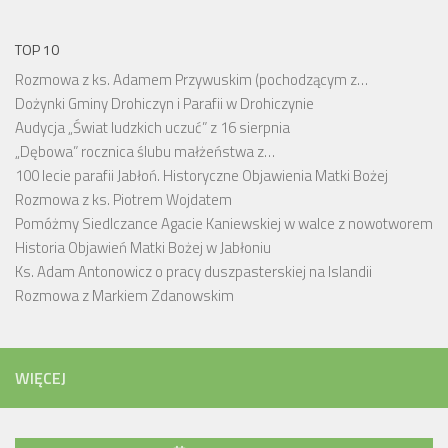
TOP 10
Rozmowa z ks. Adamem Przywuskim (pochodzącym z…
Dożynki Gminy Drohiczyn i Parafii w Drohiczynie
Audycja „Świat ludzkich uczuć” z 16 sierpnia
„Dębowa” rocznica ślubu małżeństwa z…
100 lecie parafii Jabłoń. Historyczne Objawienia Matki Bożej
Rozmowa z ks. Piotrem Wojdatem
Pomóżmy Siedlczance Agacie Kaniewskiej w walce z nowotworem
Historia Objawień Matki Bożej w Jabłoniu
Ks. Adam Antonowicz o pracy duszpasterskiej na Islandii
Rozmowa z Markiem Zdanowskim
WIĘCEJ