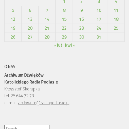
1
2
3
4
5
6
7
8
9
10
11
12
13
14
15
16
17
18
19
20
21
22
23
24
25
26
27
28
29
30
31
« lut
kwi »
O NAS
Archiwum Dźwięków
Katolickiego Radia Podlasie
Krzysztof Skorupka
tel. 25 644 72 73
e-mail:
archiwum@radiopodlasie.pl