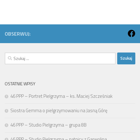
OBSERWUJ:
Szukaj:
OSTATNIE WPISY
46 PPP – Portret Pielgrzyma – ks. Maciej Szcześniak
Siostra Gemma o pielgrzymowaniu na Jasną Górę
46 PPP – Studio Pielgrzyma – grupa 8B
46 PPP – Studio Pielgrzyma – pątnicy z Garwolina