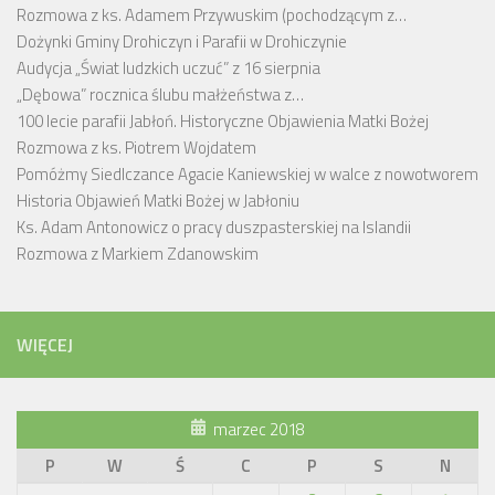
Rozmowa z ks. Adamem Przywuskim (pochodzącym z…
Dożynki Gminy Drohiczyn i Parafii w Drohiczynie
Audycja „Świat ludzkich uczuć” z 16 sierpnia
„Dębowa” rocznica ślubu małżeństwa z…
100 lecie parafii Jabłoń. Historyczne Objawienia Matki Bożej
Rozmowa z ks. Piotrem Wojdatem
Pomóżmy Siedlczance Agacie Kaniewskiej w walce z nowotworem
Historia Objawień Matki Bożej w Jabłoniu
Ks. Adam Antonowicz o pracy duszpasterskiej na Islandii
Rozmowa z Markiem Zdanowskim
WIĘCEJ
marzec 2018
P
W
Ś
C
P
S
N