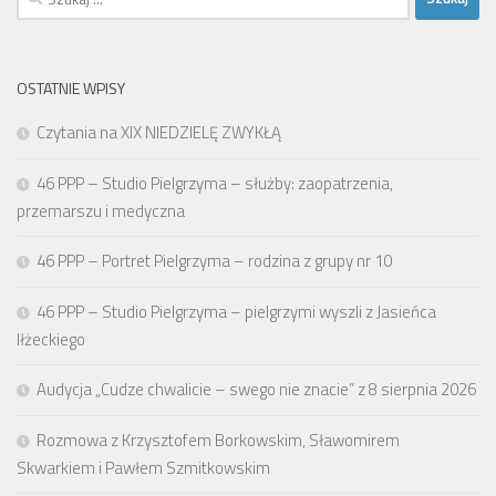
OSTATNIE WPISY
Czytania na XIX NIEDZIELĘ ZWYKŁĄ
46 PPP – Studio Pielgrzyma – służby: zaopatrzenia,
przemarszu i medyczna
46 PPP – Portret Pielgrzyma – rodzina z grupy nr 10
46 PPP – Studio Pielgrzyma – pielgrzymi wyszli z Jasieńca
Iłżeckiego
Audycja „Cudze chwalicie – swego nie znacie” z 8 sierpnia 2026
Rozmowa z Krzysztofem Borkowskim, Sławomirem
Skwarkiem i Pawłem Szmitkowskim