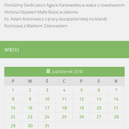
Pomóżmy Siedlczance Agacie Kaniewskiej w walce z nowotworem
Historia Objawień Matki Bożej w Jabłoniu
Ks. Adam Antonowicz o pracy duszpasterskiej na Islandii
Rozmowa z Markiem Zdanowskim
WIĘCEJ
październik 2018
P
W
Ś
C
P
S
N
1
2
3
4
5
6
7
8
9
10
11
12
13
14
15
16
17
18
19
20
21
22
23
24
25
26
27
28
29
30
31