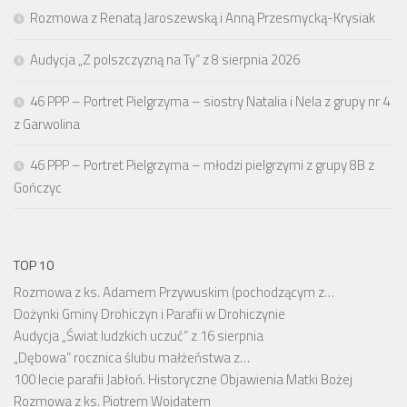
Rozmowa z Renatą Jaroszewską i Anną Przesmycką-Krysiak
Audycja „Z polszczyzną na Ty” z 8 sierpnia 2026
46 PPP – Portret Pielgrzyma – siostry Natalia i Nela z grupy nr 4
z Garwolina
46 PPP – Portret Pielgrzyma – młodzi pielgrzymi z grupy 8B z
Gończyc
TOP 10
Rozmowa z ks. Adamem Przywuskim (pochodzącym z…
Dożynki Gminy Drohiczyn i Parafii w Drohiczynie
Audycja „Świat ludzkich uczuć” z 16 sierpnia
„Dębowa” rocznica ślubu małżeństwa z…
100 lecie parafii Jabłoń. Historyczne Objawienia Matki Bożej
Rozmowa z ks. Piotrem Wojdatem