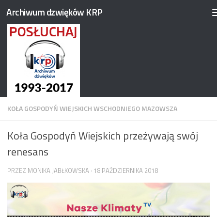
Archiwum dzwięków KRP
Przejdź do treści
KOŁA GOSPODYŃ WIEJSKICH WSCHODNIEGO MAZOWSZA
Koła Gospodyń Wiejskich przeżywają swój
renesans
PRZEZ
MONIKA JABŁKOWSKA
·
18 PAŹDZIERNIKA 2018