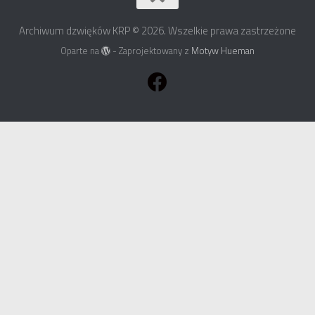
Archiwum dzwięków KRP © 2026. Wszelkie prawa zastrzeżone
Oparte na
- Zaprojektowany z
Motyw Hueman