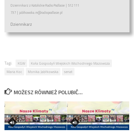
Dziennikarz
z
Katolickie Radio Podlasie
|
512 111
737
|
jablkowska.m@radiopodlasie.pl
Dziennikarz
Tagi:
KGW
Koła Gospodyń Wiejskich Wschodniego Mazowsza
Maria Koc
Monika Jabłkowska
senat
MOŻESZ RÓWNIEŻ POLUBIĆ…