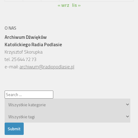
« wrz
lis »
O NAS
Archiwum Dźwięków
Katolickiego Radia Podlasie
Krzysztof Skorupka
tel. 25 644 72 73
e-mail:
archiwum@radiopodlasie.pl