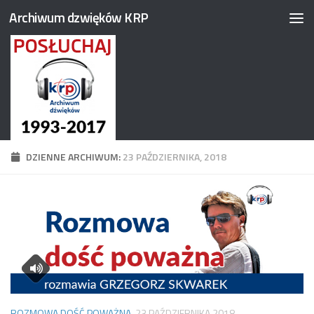
Archiwum dzwięków KRP
Przejdź do treści
DZIENNE ARCHIWUM:
23 PAŹDZIERNIKA, 2018
ROZMOWA DOŚĆ POWAŻNA
23 PAŹDZIERNIKA 2018