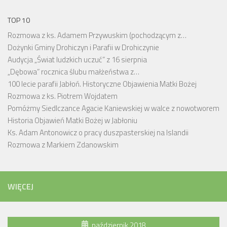
TOP 10
Rozmowa z ks. Adamem Przywuskim (pochodzącym z…
Dożynki Gminy Drohiczyn i Parafii w Drohiczynie
Audycja „Świat ludzkich uczuć” z 16 sierpnia
„Dębowa” rocznica ślubu małżeństwa z…
100 lecie parafii Jabłoń. Historyczne Objawienia Matki Bożej
Rozmowa z ks. Piotrem Wojdatem
Pomóżmy Siedlczance Agacie Kaniewskiej w walce z nowotworem
Historia Objawień Matki Bożej w Jabłoniu
Ks. Adam Antonowicz o pracy duszpasterskiej na Islandii
Rozmowa z Markiem Zdanowskim
WIĘCEJ
październik 2018