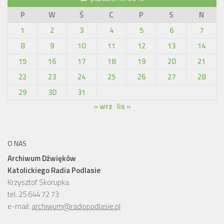
P
W
Ś
C
P
S
N
1
2
3
4
5
6
7
8
9
10
11
12
13
14
15
16
17
18
19
20
21
22
23
24
25
26
27
28
29
30
31
« wrz
lis »
O NAS
Archiwum Dźwięków
Katolickiego Radia Podlasie
Krzysztof Skorupka
tel. 25 644 72 73
e-mail:
archiwum@radiopodlasie.pl