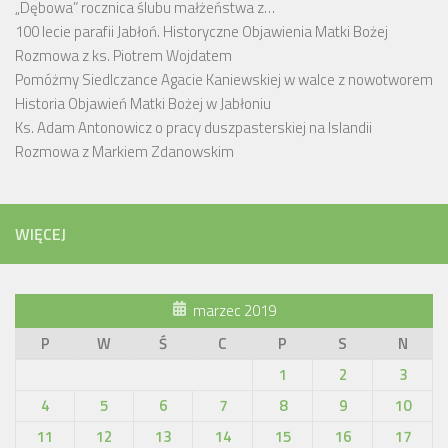
„Dębowa” rocznica ślubu małżeństwa z…
100 lecie parafii Jabłoń. Historyczne Objawienia Matki Bożej
Rozmowa z ks. Piotrem Wojdatem
Pomóżmy Siedlczance Agacie Kaniewskiej w walce z nowotworem
Historia Objawień Matki Bożej w Jabłoniu
Ks. Adam Antonowicz o pracy duszpasterskiej na Islandii
Rozmowa z Markiem Zdanowskim
WIĘCEJ
marzec 2019
P
W
Ś
C
P
S
N
1
2
3
4
5
6
7
8
9
10
11
12
13
14
15
16
17