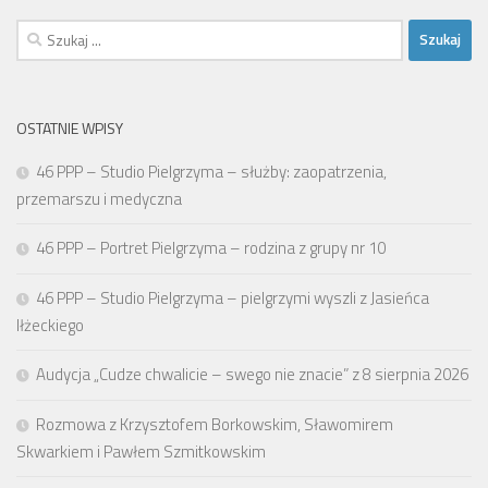
Szukaj:
OSTATNIE WPISY
46 PPP – Studio Pielgrzyma – służby: zaopatrzenia,
przemarszu i medyczna
46 PPP – Portret Pielgrzyma – rodzina z grupy nr 10
46 PPP – Studio Pielgrzyma – pielgrzymi wyszli z Jasieńca
Iłżeckiego
Audycja „Cudze chwalicie – swego nie znacie” z 8 sierpnia 2026
Rozmowa z Krzysztofem Borkowskim, Sławomirem
Skwarkiem i Pawłem Szmitkowskim