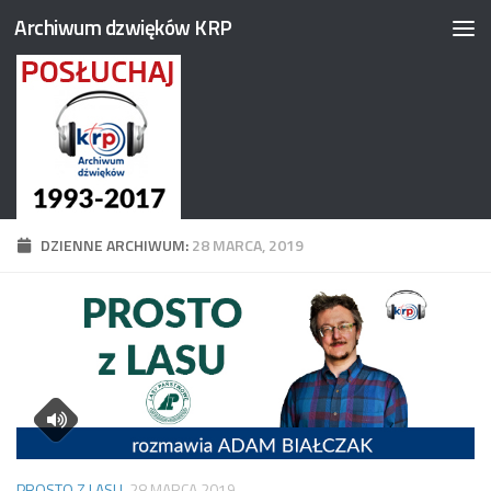
Archiwum dzwięków KRP
Przejdź do treści
DZIENNE ARCHIWUM:
28 MARCA, 2019
PROSTO Z LASU
28 MARCA 2019