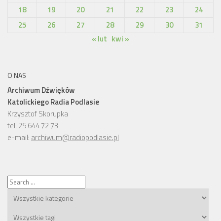
18
19
20
21
22
23
24
25
26
27
28
29
30
31
« lut
kwi »
O NAS
Archiwum Dźwięków
Katolickiego Radia Podlasie
Krzysztof Skorupka
tel. 25 644 72 73
e-mail:
archiwum@radiopodlasie.pl