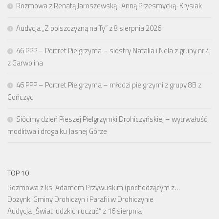
Rozmowa z Renatą Jaroszewską i Anną Przesmycką-Krysiak
Audycja „Z polszczyzną na Ty” z 8 sierpnia 2026
46 PPP – Portret Pielgrzyma – siostry Natalia i Nela z grupy nr 4
z Garwolina
46 PPP – Portret Pielgrzyma – młodzi pielgrzymi z grupy 8B z
Gończyc
Siódmy dzień Pieszej Pielgrzymki Drohiczyńskiej – wytrwałość,
modlitwa i droga ku Jasnej Górze
TOP 10
Rozmowa z ks. Adamem Przywuskim (pochodzącym z…
Dożynki Gminy Drohiczyn i Parafii w Drohiczynie
Audycja „Świat ludzkich uczuć” z 16 sierpnia