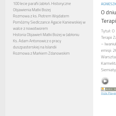
100 lecie parafii Jabłoń. Historyczne
AGNIESZK
Objawienia Matki Bożej
O dni
Rozmowa z ks. Piotrem Wojdatem
Terapi
Pomóżmy Siedlczance Agacie Kaniewskiej w
walce z nowotworem
Tytuł: O
Historia Objawień Matki Bożej w Jabłoniu
Terapii 
Ks. Adam Antonowicz o pracy
– Iwaniu
duszpasterskiej na Islandii
emisji: 
Rozmowa z Markiem Zdanowskim
Warsztat
Karmelit
Siemiaty
Hide Playe