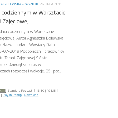
A BOLEWSKA - IWANIUK
26 LIPCA 2019
u codziennym w Warsztacie
i Zajęciowej
 dniu codziennym w Warsztacie
Zajęciowej Autor:Agnieszka Bolewska
k Nazwa audycji: Wywiady Data
26-07-2019 Podopieczni i pracownicy
u Terapii Zajęciowej Sióstr
anek Dzieciątka Jezus w
czach rozpoczęli wakacje. 25 lipca...
Standard Podcast
[ 13:50 | 19 MB ]
r
|
Play in Popup
|
Download