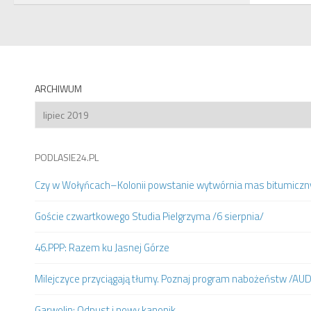
ARCHIWUM
Archiwum
PODLASIE24.PL
Czy w Wołyńcach–Kolonii powstanie wytwórnia mas bitumiczn
Goście czwartkowego Studia Pielgrzyma /6 sierpnia/
46.PPP: Razem ku Jasnej Górze
Milejczyce przyciągają tłumy. Poznaj program nabożeństw /AU
Garwolin: Odpust i nowy kanonik