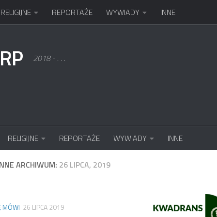
RELIGIJNE
REPORTAŻE
WYWIADY
INNE
KRP
2018 - . . .
RELIGIJNE
REPORTAŻE
WYWIADY
INNE
ENNE ARCHIWUM:
26 LIPCA, 2019
Ę MÓWI
26 LIPCA 2019