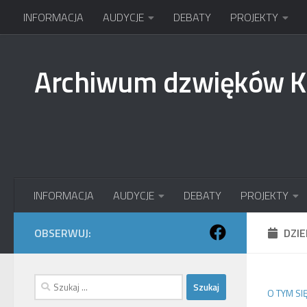
INFORMACJA
AUDYCJE
DEBATY
PROJEKTY
Przejdź do treści
Archiwum dzwięków 
INFORMACJA
AUDYCJE
DEBATY
PROJEKTY
OBSERWUJ:
DZI
Szukaj:
O TYM SI