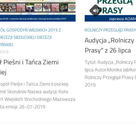
KÓŁ GOSPODYŃ WIEJSKICH 2019 Z
ROLNICZY PRZEGLĄD PRASY
ECEZJI SIEDLECKIEJ I DIECEZJI
Audycja „Rolniczy
ŃSKIEJ
Prasy” z 26 lipca
 2019
 Pieśni i Tańca Ziemi
Tytuł: Audycja „Rolniczy 
lipca Autor:Monika Jabłk
iej
Rolniczy Przegląd Prasy 
spół Pieśni i Tańca Ziemi Łosickiej
2019
mil Skorubski Nazwa audycji: Koła
ń Wiejskich Wschodniego Mazowsza
ta emisji: 26-07-2019