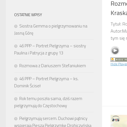
Rozm
Krask
OSTATNIE WPISY
Tytuł: 
Siostra Gemma o pielgrzymowaniu na
Autor:Ma
Jasną Górę
tym się
46 PPP – Portret Pielgrzyma – siostry
Paulina i Patrycja z grupy 13
Hide Playe
Rozmowa z Dariuszem Stefaniukiem
46 PPP – Portret Pielgrzyma – ks.
Dominik Ściseł
Rok temu poszła sama, dziś razem
pielgrzymują do Częstochowy
Pielgrzymują sercem. Duchowi pątnicy
wspierają Pieszą Pielgrzymkę Drohiczyńską