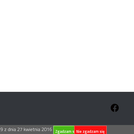
 z dnia 27 kwietnia 2016 r. w sprawie
Zgadzam się
Nie zgadzam się