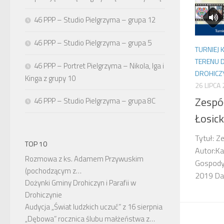
46 PPP – Studio Pielgrzyma – grupa 12
46 PPP – Studio Pielgrzyma – grupa 5
TURNIEJ 
TERENU DI
46 PPP – Portret Pielgrzyma – Nikola, Iga i
DROHICZY
Kinga z grupy 10
26 LIPCA
Zespół
46 PPP – Studio Pielgrzyma – grupa 8C
Łosick
Tytuł: Ze
TOP 10
Autor:Ka
Rozmowa z ks. Adamem Przywuskim
Gospody
(pochodzącym z…
2019 Da
Dożynki Gminy Drohiczyn i Parafii w
Drohiczynie
Audycja „Świat ludzkich uczuć” z 16 sierpnia
„Dębowa” rocznica ślubu małżeństwa z…