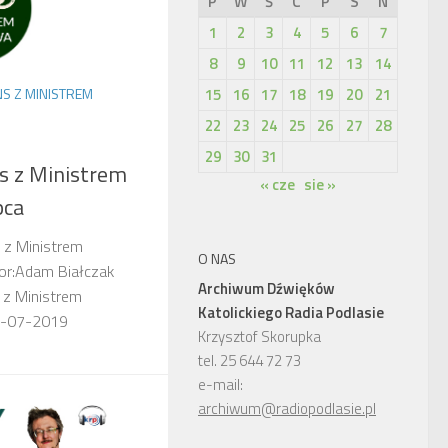
P
W
Ś
C
P
S
N
1
2
3
4
5
6
7
8
9
10
11
12
13
14
15
16
17
18
19
20
21
S Z MINISTREM
22
23
24
25
26
27
28
29
30
31
s z Ministrem
« cze
sie »
pca
 z Ministrem
O NAS
tor:Adam Białczak
Archiwum Dźwięków
 z Ministrem
Katolickiego Radia Podlasie
26-07-2019
Krzysztof Skorupka
tel. 25 644 72 73
e-mail:
archiwum@radiopodlasie.pl