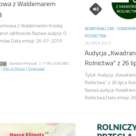
owa z Waldemarem
ą
Rozmowa z Waldemarem Kraską
ADAM BIAŁCZAK
/
KWADRAN
rcin Jabłkowski Nazwa audycji: O
ROLNICTWA
 mówi Data emisji: 26-07-2019
26 LIPCA 2019
Audycja „Kwadran
Rolnictwa” z 26 li
Standard Podcast
[ 11:58 | 6.85 MB ]
r
|
Play in Popup
|
Download
Tytuł: Audycja „Kwadrans
Rolnictwa” z 26 lipca Au
Nazwa audycji: Kwadrans
Rolnictwa Data emisji: 