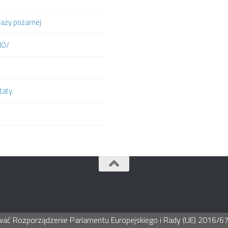
raży pożarnej
IO/
taty
ć Rozporządzenie Parlamentu Europejskiego i Rady (UE) 2016/679