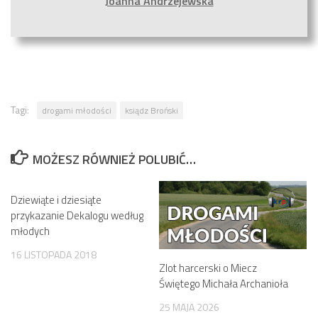
Joanna Andrzejewska
Tagi:
drogami młodości
ksiądz Broński
MOŻESZ RÓWNIEŻ POLUBIĆ…
Dziewiąte i dziesiąte
przykazanie Dekalogu według
młodych
16 LISTOPADA 2018
Zlot harcerski o Miecz
Świętego Michała Archanioła
25 MAJA 2026