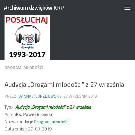
Archiwum dzwięków KRP
Przejdź do treści
DROGAMI MŁODOŚCI
Audycja „Drogami młodości” z 27 września
PRZEZ
JOANNA ANDRZEJEWSKA
·
27 WRZEŚNIA 2019
Tytuł:
Audycja „Drogami młodości” z 27 września
Autor:
Ks. Paweł Broński
Nazwa audycji:
Drogami młodości
Data emisji: 27-09-2019