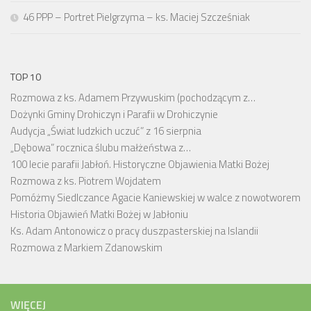
46 PPP – Portret Pielgrzyma – ks. Maciej Szcześniak
TOP 10
Rozmowa z ks. Adamem Przywuskim (pochodzącym z…
Dożynki Gminy Drohiczyn i Parafii w Drohiczynie
Audycja „Świat ludzkich uczuć” z 16 sierpnia
„Dębowa” rocznica ślubu małżeństwa z…
100 lecie parafii Jabłoń. Historyczne Objawienia Matki Bożej
Rozmowa z ks. Piotrem Wojdatem
Pomóżmy Siedlczance Agacie Kaniewskiej w walce z nowotworem
Historia Objawień Matki Bożej w Jabłoniu
Ks. Adam Antonowicz o pracy duszpasterskiej na Islandii
Rozmowa z Markiem Zdanowskim
WIĘCEJ