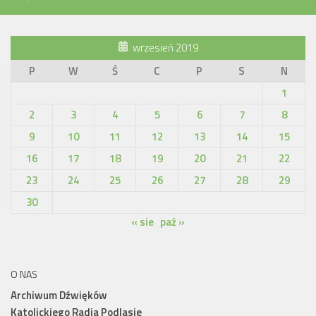
wrzesień 2019
P
W
Ś
C
P
S
N
1
2
3
4
5
6
7
8
9
10
11
12
13
14
15
16
17
18
19
20
21
22
23
24
25
26
27
28
29
30
« sie
paź »
O NAS
Archiwum Dźwięków
Katolickiego Radia Podlasie