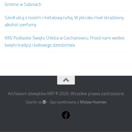
Gminne w Sabniach
Szedł ulicą z nożem i metalową rurką. W plecaku miał skradziony
alkohol i perfumy
XXIV Podlaskie Święto Chleba w Ciechanowcu. Przed nami wielkie
święto tradycji i ludowego dziedzictwa
Archiwum dzwięków KRP © 2026. Wszelkie prawa zastrzeżone
Oparte na
- Zaprojektowany z
Motyw Hueman