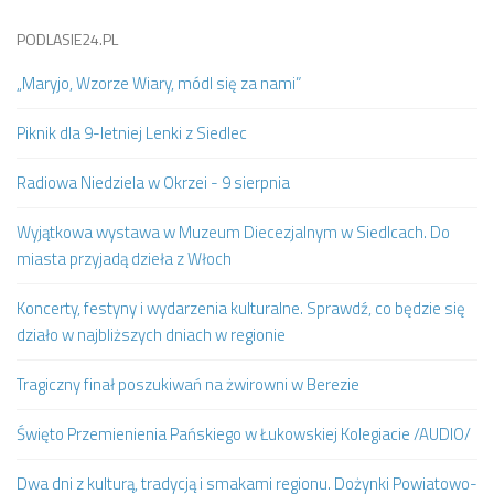
PODLASIE24.PL
„Maryjo, Wzorze Wiary, módl się za nami”
Piknik dla 9-letniej Lenki z Siedlec
Radiowa Niedziela w Okrzei - 9 sierpnia
Wyjątkowa wystawa w Muzeum Diecezjalnym w Siedlcach. Do
miasta przyjadą dzieła z Włoch
Koncerty, festyny i wydarzenia kulturalne. Sprawdź, co będzie się
działo w najbliższych dniach w regionie
Tragiczny finał poszukiwań na żwirowni w Berezie
Święto Przemienienia Pańskiego w Łukowskiej Kolegiacie /AUDIO/
Dwa dni z kulturą, tradycją i smakami regionu. Dożynki Powiatowo-