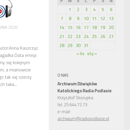
P
W
Ś
C
P
S
N
1
2
3
4
5
6
7
8
9
10
11
12
13
14
15
16
17
18
19
20
DNIA 2020
21
22
23
24
25
26
27
28
29
30
31
Autor:Anna Kaszczyc
« lis
sty »
agadka Data emisji:
my się kolejnym
m, a mianowicie
O NAS
o tak się szerzy
Archiwum Dźwięków
h taka...
Katolickiego Radia Podlasie
Krzysztof Skorupka
tel. 25 644 72 73
e-mail:
archiwum@radiopodlasie.pl