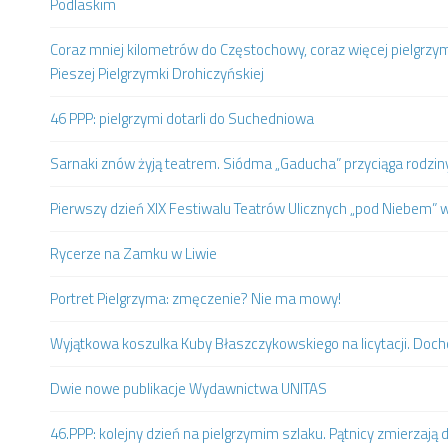
Podlaskim
Coraz mniej kilometrów do Częstochowy, coraz więcej pielgrzy
Pieszej Pielgrzymki Drohiczyńskiej
46 PPP: pielgrzymi dotarli do Suchedniowa
Sarnaki znów żyją teatrem. Siódma „Gaducha” przyciąga rodziny 
Pierwszy dzień XIX Festiwalu Teatrów Ulicznych „pod Niebem” 
Rycerze na Zamku w Liwie
Portret Pielgrzyma: zmęczenie? Nie ma mowy!
Wyjątkowa koszulka Kuby Błaszczykowskiego na licytacji. Doc
Dwie nowe publikacje Wydawnictwa UNITAS
46.PPP: kolejny dzień na pielgrzymim szlaku. Pątnicy zmierzaj