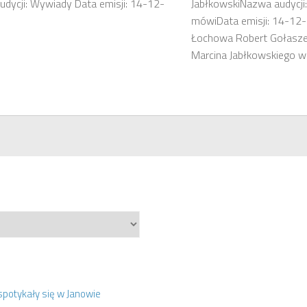
dycji: Wywiady Data emisji: 14-12-
JabłkowskiNazwa audycji
mówiData emisji: 14-12
Łochowa Robert Gołasze
Marcina Jabłkowskiego w p
spotykały się w Janowie