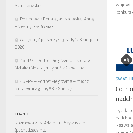
wojewód
Szmitkowskim
konkursie
Rozmowa z Renatą Jaroszewską i Anną
Przesmycką-Krysiak
Audycja „Z polszczyzną na Ty” z 8 sierpnia
2026
46 PPP – Portret Pielgrzyma – siostry
Natalia i Nela z grupy nr 4 z Garwolina
ŚWIAT LU
46 PPP – Portret Pielgrzyma – młodzi
Co mo
pielgrzymi z grupy 8B z Gończyc
nadch
Tytuł: C
TOP 10
nadchod
Rozmowa z ks. Adamem Przywuskim
Nazwa au
(pochodzącym z…
emisji: