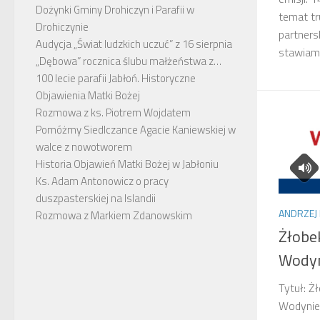
Dożynki Gminy Drohiczyn i Parafii w
temat tr
Drohiczynie
partners
Audycja „Świat ludzkich uczuć” z 16 sierpnia
stawiamy 
„Dębowa” rocznica ślubu małżeństwa z…
100 lecie parafii Jabłoń. Historyczne
Objawienia Matki Bożej
Rozmowa z ks. Piotrem Wojdatem
Pomóżmy Siedlczance Agacie Kaniewskiej w
walce z nowotworem
Historia Objawień Matki Bożej w Jabłoniu
Ks. Adam Antonowicz o pracy
duszpasterskiej na Islandii
ANDRZEJ 
Rozmowa z Markiem Zdanowskim
Żłobe
Wodyn
Tytuł: Ż
Wodynie 