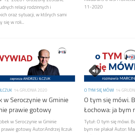
11-2020
udnych relacji rodzinnych i
kich oraz sytuacji, w których sami
się w roli...
ILCZUK
14 GRUDNIA 2020
O TYM SIĘ MÓWI
14 GRUDN
k w Seroczynie w Gminie
O tym się mówi. 
ie prawie gotowy
Łochowa: ja bym n
łobek w Seroczynie w Gminie
Tytuł: O tym się mówi. B
prawie gotowy Autor:Andrzej Ilczuk
bym nie płakał Autor: Ma