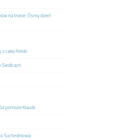
mów na trasie. Ósmy dzień
z całej Polski
w Siedlcach
hód pomoże Klaudii
ą do Suchedniowa