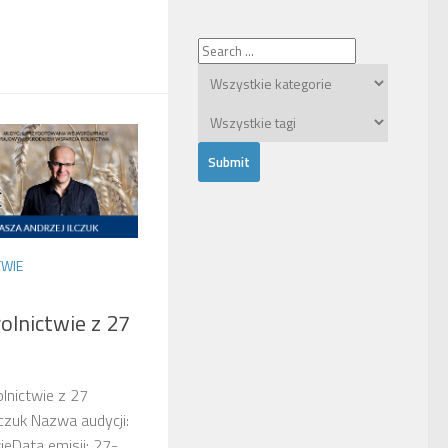
TWIE
olnictwie z 27
olnictwie z 27
lczuk Nazwa audycji:
ieData emisji: 27-