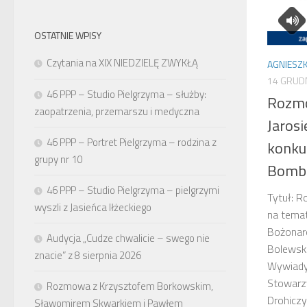
OSTATNIE WPISY
Czytania na XIX NIEDZIELĘ ZWYKŁĄ
AGNIESZK
14 GRUD
46 PPP – Studio Pielgrzyma – służby:
Rozmo
zaopatrzenia, przemarszu i medyczna
Jaros
46 PPP – Portret Pielgrzyma – rodzina z
konku
grupy nr 10
Bombk
46 PPP – Studio Pielgrzyma – pielgrzymi
Tytuł: R
wyszli z Jasieńca Iłżeckiego
na tema
Bożonar
Audycja „Cudze chwalicie – swego nie
Bolewska
znacie” z 8 sierpnia 2026
WywiadyD
Stowarzy
Rozmowa z Krzysztofem Borkowskim,
Drohicz
Sławomirem Skwarkiem i Pawłem