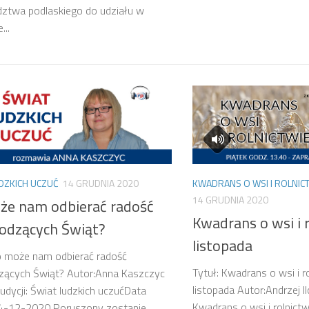
ztwa podlaskiego do udziału w
...
DZKICH UCZUĆ
14 GRUDNIA 2020
KWADRANS O WSI I ROLNIC
14 GRUDNIA 2020
że nam odbierać radość
Kwadrans o wsi i r
odzących Świąt?
listopada
o może nam odbierać radość
Tytuł: Kwadrans o wsi i r
zących Świąt? Autor:Anna Kaszczyc
listopada Autor:Andrzej I
dycji: Świat ludzkich uczućData
Kwadrans o wsi i rolnictw
 14-12-2020 Poruszony zostanie