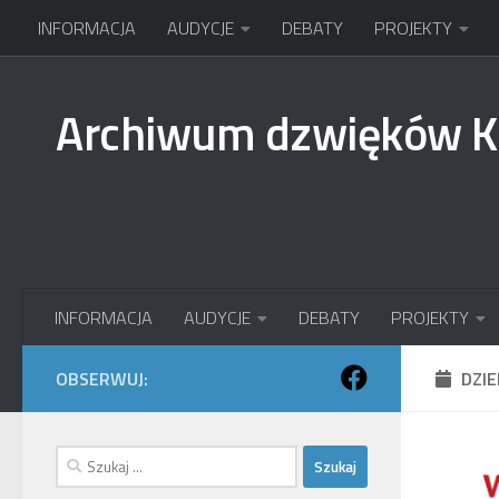
INFORMACJA
AUDYCJE
DEBATY
PROJEKTY
Przejdź do treści
Archiwum dzwięków 
INFORMACJA
AUDYCJE
DEBATY
PROJEKTY
OBSERWUJ:
DZI
Szukaj: