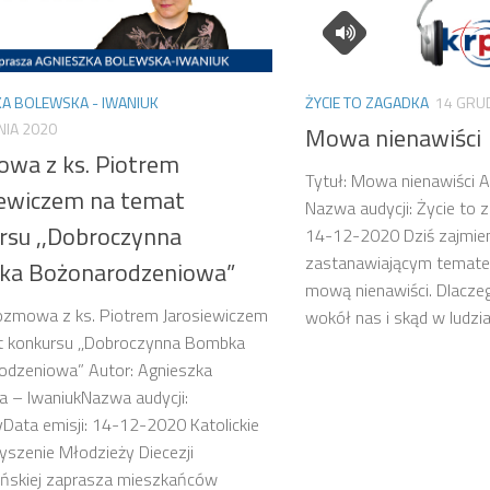
A BOLEWSKA - IWANIUK
ŻYCIE TO ZAGADKA
14 GRU
NIA 2020
Mowa nienawiści
wa z ks. Piotrem
Tytuł: Mowa nienawiści 
iewiczem na temat
Nazwa audycji: Życie to z
rsu ,,Dobroczynna
14-12-2020 Dziś zajmie
zastanawiającym temate
a Bożonarodzeniowa”
mową nienawiści. Dlaczeg
ozmowa z ks. Piotrem Jarosiewiczem
wokół nas i skąd w ludziac
t konkursu ,,Dobroczynna Bombka
odzeniowa” Autor: Agnieszka
 – IwaniukNazwa audycji:
ata emisji: 14-12-2020 Katolickie
szenie Młodzieży Diecezji
yńskiej zaprasza mieszkańców