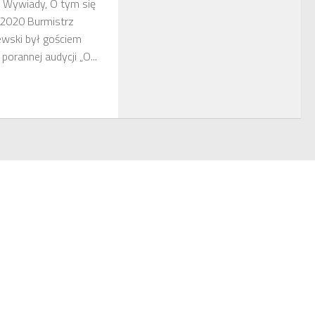
: Wywiady, O tym się
-2020 Burmistrz
wski był gościem
orannej audycji „O...