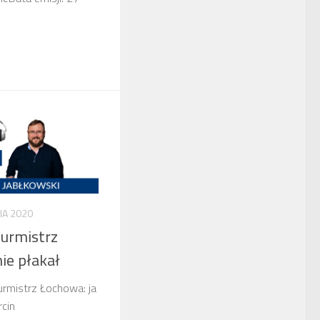
IA 2020
Burmistrz
ie płakał
urmistrz Łochowa: ja
rcin