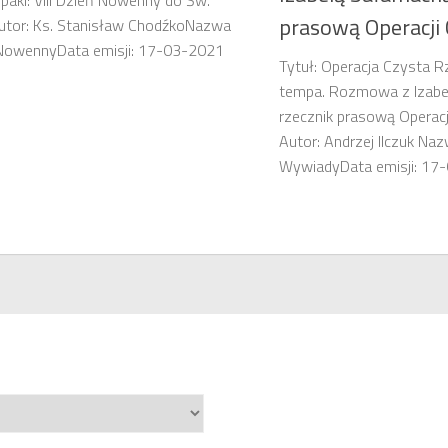
zpaki: VIII Dzień Nowenny do Św.
prasową Operacji
utor: Ks. Stanisław ChodźkoNazwa
: NowennyData emisji: 17-03-2021
Tytuł: Operacja Czysta R
tempa. Rozmowa z Izabe
rzecznik prasową Operac
Autor: Andrzej Ilczuk Naz
WywiadyData emisji: 