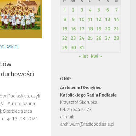
P
W
Ś
C
P
S
N
1
2
3
4
5
6
7
8
9
10
11
12
13
14
15
16
17
18
19
20
21
22
23
24
25
26
27
28
ODLASKICH
29
30
31
« lut
kwi »
itów
o duchowości
O NAS
Archiwum Dźwięków
Katolickiego Radia Podlasie
tów Podlaskich, czyli
Krzysztof Skorupka
VIII Autor: Joanna
tel. 25 644 72 73
 Skarbiec serca
e-mail:
 emisji: 17-03-2021
archiwum@radiopodlasie.pl