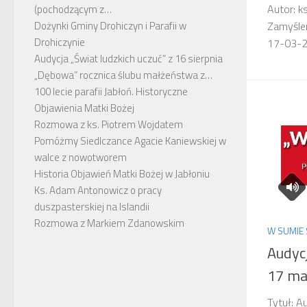
Autor: k
(pochodzącym z…
Zamyślen
Dożynki Gminy Drohiczyn i Parafii w
Drohiczynie
17-03
Audycja „Świat ludzkich uczuć” z 16 sierpnia
„Dębowa” rocznica ślubu małżeństwa z…
100 lecie parafii Jabłoń. Historyczne
Objawienia Matki Bożej
Rozmowa z ks. Piotrem Wojdatem
Pomóżmy Siedlczance Agacie Kaniewskiej w
walce z nowotworem
Historia Objawień Matki Bożej w Jabłoniu
Ks. Adam Antonowicz o pracy
duszpasterskiej na Islandii
Rozmowa z Markiem Zdanowskim
W SUMIE 
Audycj
17 ma
Tytuł: A