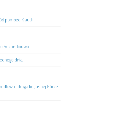
hód pomoże Klaudii
ą do Suchedniowa
jednego dnia
odlitwa i droga ku Jasnej Górze