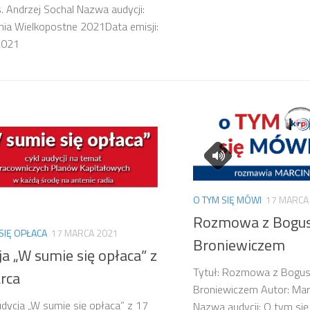
s. Andrzej Sochal Nazwa audycji:
ia Wielkopostne 2021Data emisji:
-2021
O TYM SIĘ MÓWI
17 MARCA
Rozmowa z Bogu
SIĘ OPŁACA
17 MARCA 2021
Broniewiczem
a „W sumie się opłaca” z
Tytuł: Rozmowa z Bogu
rca
Broniewiczem Autor: Mar
udycja „W sumie się opłaca” z 17
Nazwa audycji: O tym się