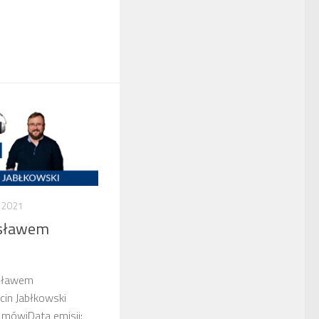
 2021
sławem
sławem
cin Jabłkowski
 mówiData emisji: