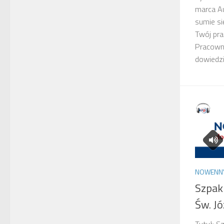
marca Au
sumie si
Twój pr
Pracown
dowiedzie
NOWENN
Szpak
Św. Jó