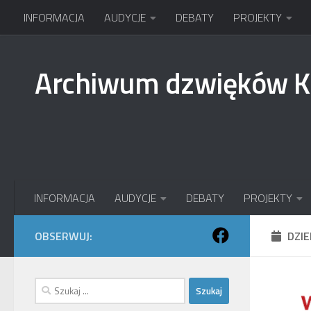
INFORMACJA
AUDYCJE
DEBATY
PROJEKTY
Przejdź do treści
Archiwum dzwięków 
INFORMACJA
AUDYCJE
DEBATY
PROJEKTY
OBSERWUJ:
DZI
Szukaj: