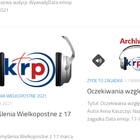
azwa audycji: WywiadyData emisji:
-2021
ŻYCIE TO ZAGADKA
17 MAR
Oczekiwania wzgl
NIA WIELKOPOSTNE 2021
Tytuł: Oczekiwania wzgl
A 2021
Autor:Anna Kaszczyc Nazw
lenia Wielkopostne z 17
zagadka Data emisji: 17
amyślenia Wielkopostne z 17 marca