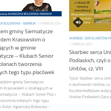
A BOLEWSKA - IWANIUK
17 MARCA 2021
tem gminy Siemiatycze
dem Krasowskim o
SKARBIEC SERCA UNITÓW P
17 MARCA 2021
jących w gminie
Skarbiec serca Un
atycze – Klubach Senior
Podlaskich, czyli 
 planach tworzenia
Unitów, cz. VIII
nych tego typu placówek
Tytuł: Skarbiec serca Uni
 wójtem gminy Siemiatycze
o duchowości Unitów, cz. 
m Krasowskim o działających w
KuczborskaNazwa audycji:
iemiatycze – Klubach Senior Plus i
Unitów Podlaskich Data
tworzenia kolejnych tego typu
k Autor: Agnieszka Bolewska –