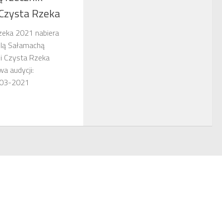
 Czysta Rzeka
zeka 2021 nabiera
lą Sałamachą
ji Czysta Rzeka
wa audycji:
17-03-2021