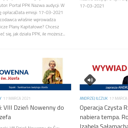
tor: Portal PPK Nazwa audycji: W
17-03-2021
ę opłacaData emisji: 17-03-2021
acodawca właśnie wprowadza
icze Plany Kapitałowe? Chcesz
ć się, jak działa PPK, ile możesz...
Y
17 MARCA 2021
ANDRZEJ ILCZUK
17 MARCA
i: VIII Dzień Nowenny do
Operacja Czysta 
zefa
nabiera tempa. 
Izabelą Sałamachą