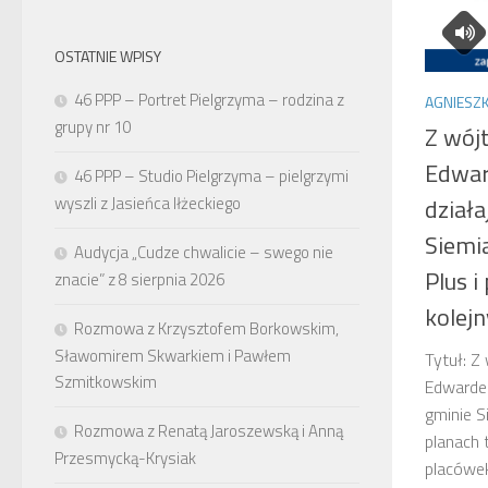
OSTATNIE WPISY
46 PPP – Portret Pielgrzyma – rodzina z
AGNIESZK
grupy nr 10
Z wój
Edwar
46 PPP – Studio Pielgrzyma – pielgrzymi
wyszli z Jasieńca Iłżeckiego
działa
Siemi
Audycja „Cudze chwalicie – swego nie
Plus i
znacie” z 8 sierpnia 2026
kolej
Rozmowa z Krzysztofem Borkowskim,
Sławomirem Skwarkiem i Pawłem
Tytuł: Z
Szmitkowskim
Edwarde
gminie S
Rozmowa z Renatą Jaroszewską i Anną
planach 
Przesmycką-Krysiak
placówe