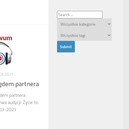
CA 2021
ędem partnera
ędem partnera
a audycji: Życie to
-03-2021