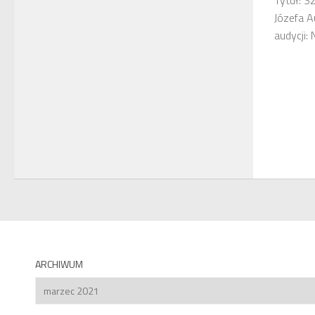
Tytuł: S
Józefa A
audycji
ARCHIWUM
Archiwum