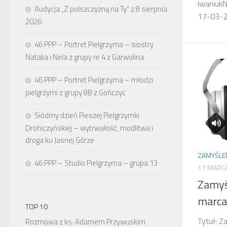
IwaniukN
Audycja „Z polszczyzną na Ty” z 8 sierpnia
17-03
2026
46 PPP – Portret Pielgrzyma – siostry
Natalia i Nela z grupy nr 4 z Garwolina
46 PPP – Portret Pielgrzyma – młodzi
pielgrzymi z grupy 8B z Gończyc
Siódmy dzień Pieszej Pielgrzymki
Drohiczyńskiej – wytrwałość, modlitwa i
droga ku Jasnej Górze
ZAMYŚLE
46 PPP – Studio Pielgrzyma – grupa 13
17 MARC
Zamyś
marca
TOP 10
Tytuł: Z
Rozmowa z ks. Adamem Przywuskim