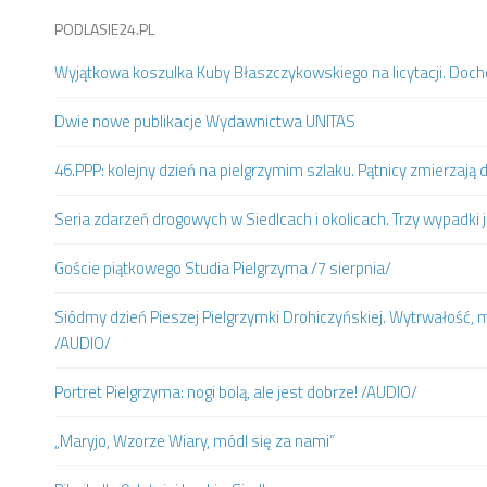
PODLASIE24.PL
Wyjątkowa koszulka Kuby Błaszczykowskiego na licytacji. Doc
Dwie nowe publikacje Wydawnictwa UNITAS
46.PPP: kolejny dzień na pielgrzymim szlaku. Pątnicy zmierzaj
Seria zdarzeń drogowych w Siedlcach i okolicach. Trzy wypadki 
Goście piątkowego Studia Pielgrzyma /7 sierpnia/
Siódmy dzień Pieszej Pielgrzymki Drohiczyńskiej. Wytrwałość, m
/AUDIO/
Portret Pielgrzyma: nogi bolą, ale jest dobrze! /AUDIO/
„Maryjo, Wzorze Wiary, módl się za nami”