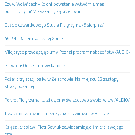
Czy w Wołyńcach–Kolonii powstanie wytwórnia mas
bitumicznych? Mieszkańcy są przeciwni
Goście czwartkowego Studia Pielgrzyma /6 sierpnia/
46.PPP: Razem ku Jasnej Górze
Milejczyce przyciągają tłumy. Poznaj program nabożeństw /AUDIO/
Garwolin: Odpust i nowy kanonik
Pożar przy stacji paliw w Żelechowie. Na miejscu 23 zastępy
straży pożarnej
Portret Pielgrzyma: tutaj dajemy świadectwo swojej wiary /AUDIO/
Trwają poszukiwania mężczyzny na żwirowni w Berezie
Księża Jarosław i Piotr Sawiuk zawiadamiają o śmierci swojego
taty