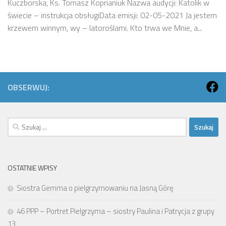
Kuczborska, Ks. Tomasz Koprianiuk Nazwa audycji: Katolik w
świecie – instrukcja obsługiData emisji: 02-05-2021 Ja jestem
krzewem winnym, wy – latoroślami. Kto trwa we Mnie, a...
OBSERWUJ:
Szukaj:
OSTATNIE WPISY
Siostra Gemma o pielgrzymowaniu na Jasną Górę
46 PPP – Portret Pielgrzyma – siostry Paulina i Patrycja z grupy
13