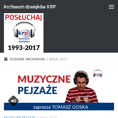
Archiwum dzwięków KRP
Przejdź do treści
DZIENNE ARCHIWUM:
2 MAJA, 2021
MUZYCZNE PEJZAŻE
2 MAJA 2021