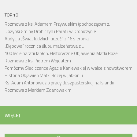
TOP 10
Rozmowa z ks. Adamem Przywuskim (pochodzącym z…
Dożynki Gminy Drohiczyn i Parafii w Drohiczynie
Audycja „Świat ludzkich uczuć” z 16 sierpnia
„Dębowa” rocznica ślubu małżeństwa z…
100 lecie parafii Jabłoń. Historyczne Objawienia Matki Bożej
Rozmowa z ks. Piotrem Wojdatem
Pomóżmy Siedlczance Agacie Kaniewskiej w walce z nowotworem
Historia Objawień Matki Bożej w Jabłoniu
Ks. Adam Antonowicz o pracy duszpasterskiej na Islandii
Rozmowa z Markiem Zdanowskim
WIĘCEJ