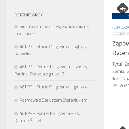
OSTATNIE WPISY
Siostra Gemma o pielgrzymowaniu na
AGNIESZK
Jasną Górę
26 SIERP
Zapowi
46 PPP – Studio Pielgrzyma – pątnicy z
Rycer
Garwolina
Tytuł: Z
46 PPP – Portret Pielgrzyma – siostry
Zamku w
Paulina i Patrycja z grupy 13
IlczukNa
08-20
46 PPP – Studio Pielgrzyma – grupa 4
Rozmowa z Dariuszem Stefaniukiem
46 PPP – Portret Pielgrzyma – ks.
Dominik Ściseł