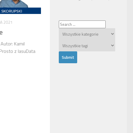
IA 2021
e
 Autor: Kamil
Prosto z lasuData