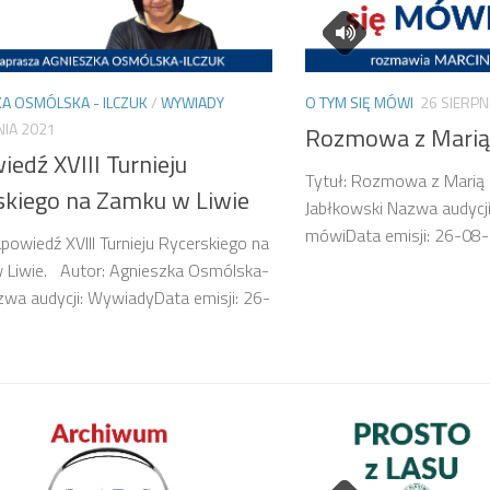
A OSMÓLSKA - ILCZUK
/
WYWIADY
O TYM SIĘ MÓWI
26 SIERPN
NIA 2021
Rozmowa z Marią
edź XVIII Turnieju
Tytuł: Rozmowa z Marią 
skiego na Zamku w Liwie
Jabłkowski Nazwa audycji
mówiData emisji: 26
apowiedź XVIII Turnieju Rycerskiego na
 Liwie. Autor: Agnieszka Osmólska-
zwa audycji: WywiadyData emisji: 26-
21