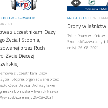
A BOLEWSKA - IWANIUK
PROSTO Z LASU
26 SIERPN
NIA 2021
Drony w leśnictwi
wa z uczestnikami Oazy
Tytuł: Drony w leśnictwie
o Życia I Stopnia,
SkorupskiNazwa audycji: 
izowanej przez Ruch
emisji: 26-08-2021
o-Życie Diecezji
zyńskiej
Rozmowa z uczestnikami Oazy
ycia I Stopnia, organizowanej przez
atło-Życie Diecezji Drohiczyńskiej
Agnieszka Bolewska – Iwaniuk Nazwa
: WywiadyData emisji: 26-08-2021