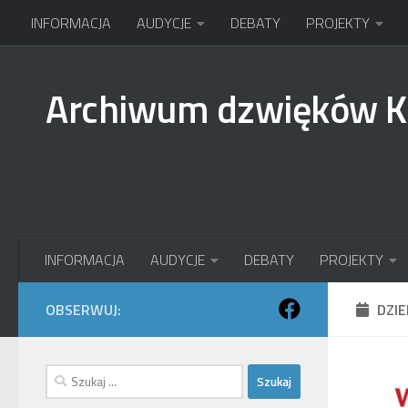
INFORMACJA
AUDYCJE
DEBATY
PROJEKTY
Przejdź do treści
Archiwum dzwięków 
INFORMACJA
AUDYCJE
DEBATY
PROJEKTY
OBSERWUJ:
DZI
Szukaj: