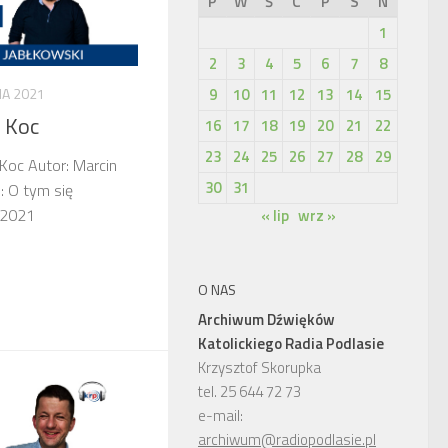
P
W
Ś
C
P
S
N
1
2
3
4
5
6
7
8
9
10
11
12
13
14
15
IA 2021
 Koc
16
17
18
19
20
21
22
23
24
25
26
27
28
29
Koc Autor: Marcin
30
31
: O tym się
-08-2021
« lip
wrz »
O NAS
Archiwum Dźwięków
Katolickiego Radia Podlasie
Krzysztof Skorupka
tel. 25 644 72 73
e-mail:
archiwum@radiopodlasie.pl