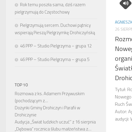
Rok temu poszła sama, dziś razem
pielgrzymują do Częstochowy
AGNIESZK
Pielgrzymują sercem. Duchowi pątnicy
26 SIERP
wspierają Pieszą Pielgrzymkę Drohiczyńską
Rozmo
46 PPP – Studio Pielgrzyma – grupa 12
Noweg
organ
46 PPP – Studio Pielgrzyma – grupa 5
Światł
Drohic
TOP 10
Tytuł: 
Rozmowa z ks. Adamem Przywuskim
Nowego Ż
(pochodzącym z…
Ruch Świ
Dożynki Gminy Drohiczyn i Parafii w
Autor: 
Drohiczynie
audycji
Audycja „Świat ludzkich uczuć” z 16 sierpnia
„Dębowa” rocznica ślubu małżeństwa z…