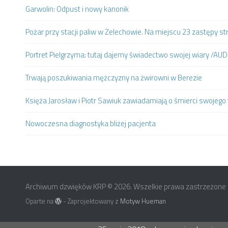
Garwolin: Odpust i nowy kanonik
Pożar przy stacji paliw w Żelechowie. Na miejscu 23 zastępy st
Portret Pielgrzyma: tutaj dajemy świadectwo swojej wiary /AUD
Trwają poszukiwania mężczyzny na żwirowni w Berezie
Księża Jarosław i Piotr Sawiuk zawiadamiają o śmierci swojego 
Nowoczesna diagnostyka bliżej pacjenta
Archiwum dzwięków KRP © 2026. Wszelkie prawa zastrzeżone
Oparte na
- Zaprojektowany z
Motyw Hueman