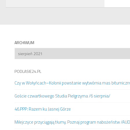
ARCHIWUM
Archiwum
PODLASIE24.PL
Czy w Wołyńcach–Kolonii powstanie wytwórnia mas bitumiczn
Goście czwartkowego Studia Pielgrzyma /6 sierpnia/
46.PPP: Razem ku Jasnej Górze
Milejczyce przyciągają tłumy. Poznaj program nabożeństw /AU