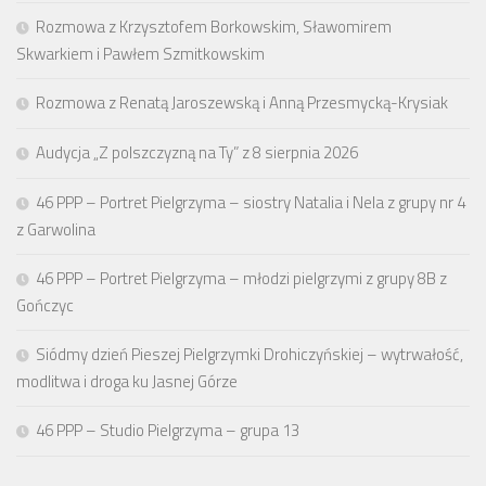
Rozmowa z Krzysztofem Borkowskim, Sławomirem
Skwarkiem i Pawłem Szmitkowskim
Rozmowa z Renatą Jaroszewską i Anną Przesmycką-Krysiak
Audycja „Z polszczyzną na Ty” z 8 sierpnia 2026
46 PPP – Portret Pielgrzyma – siostry Natalia i Nela z grupy nr 4
z Garwolina
46 PPP – Portret Pielgrzyma – młodzi pielgrzymi z grupy 8B z
Gończyc
Siódmy dzień Pieszej Pielgrzymki Drohiczyńskiej – wytrwałość,
modlitwa i droga ku Jasnej Górze
46 PPP – Studio Pielgrzyma – grupa 13