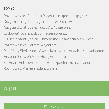
TOP 10
Rozmowa z ks. Adamem Przywuskim (pochodzącym z…
Dożynki Gminy Drohiczyn i Parafii w Drohiczynie
Audycja „Świat ludzkich uczuć” z 16 sierpnia
„Dębowa” rocznica ślubu małżeństwa z…
100 lecie parafii Jabłoń. Historyczne Objawienia Matki Bożej
Rozmowa z ks. Piotrem Wojdatem
Pomóżmy Siedlczance Agacie Kaniewskiej w walce z nowotworem
Historia Objawień Matki Bożej w Jabłoniu
Ks. Adam Antonowicz o pracy duszpasterskiej na Islandii
Rozmowa z Markiem Zdanowskim
WIĘCEJ
lipiec 2022