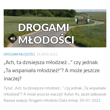
DROGAMI MŁODOŚCI
29 LIPCA 2022
„Ach, ta dzisiejsza młodzież…” czy jednak:
„Ta wspaniała młodzież!”? A może jeszcze
inaczej?
Tytuł: „Ach, ta dzisiejsza młodzież…” czy jednak: „Ta wspaniała
młodzież!”? A może jeszcze inaczej? Autor: Ks. Jacek Jaśkowski
Nazwa audycji: Drogami młodości Data emisji: 29-07-2022