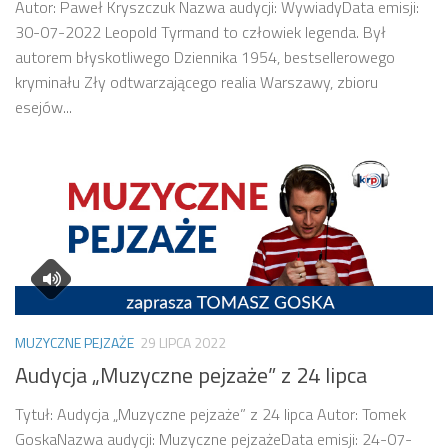
Autor: Paweł Kryszczuk Nazwa audycji: WywiadyData emisji:
30-07-2022 Leopold Tyrmand to człowiek legenda. Był
autorem błyskotliwego Dziennika 1954, bestsellerowego
kryminału Zły odtwarzającego realia Warszawy, zbioru
esejów...
MUZYCZNE PEJZAŻE
29 LIPCA 2022
Audycja „Muzyczne pejzaże” z 24 lipca
Tytuł: Audycja „Muzyczne pejzaże” z 24 lipca Autor: Tomek
GoskaNazwa audycji: Muzyczne pejzażeData emisji: 24-07-