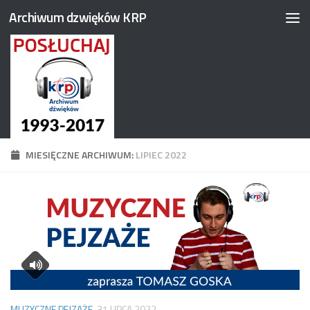
Archiwum dzwięków KRP
Przejdź do treści
MIESIĘCZNE ARCHIWUM:
LIPIEC 2022
MUZYCZNE PEJZAŻE
31 LIPCA 2022