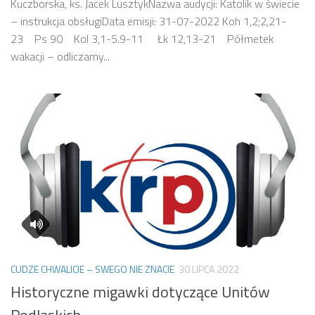
Kuczborska, ks. Jacek LusztykNazwa audycji: Katolik w świecie
– instrukcja obsługiData emisji: 31-07-2022 Koh 1,2;2,21-
23 Ps 90 Kol 3,1-5.9-11 Łk 12,13-21 Półmetek
wakacji – odliczamy...
CUDZE CHWALICIE – SWEGO NIE ZNACIE
30 LIPCA 2022
Historyczne migawki dotyczące Unitów