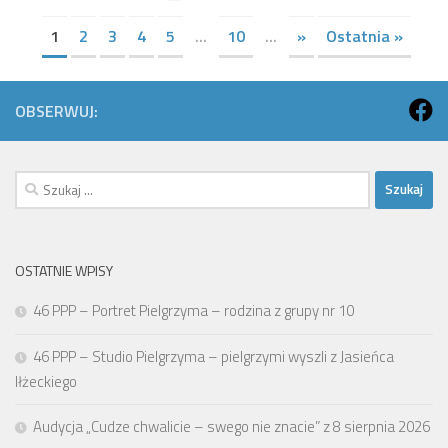
1
2
3
4
5
...
10
...
»
Ostatnia »
OBSERWUJ:
Szukaj:
OSTATNIE WPISY
46 PPP – Portret Pielgrzyma – rodzina z grupy nr 10
46 PPP – Studio Pielgrzyma – pielgrzymi wyszli z Jasieńca
Iłżeckiego
Audycja „Cudze chwalicie – swego nie znacie” z 8 sierpnia 2026