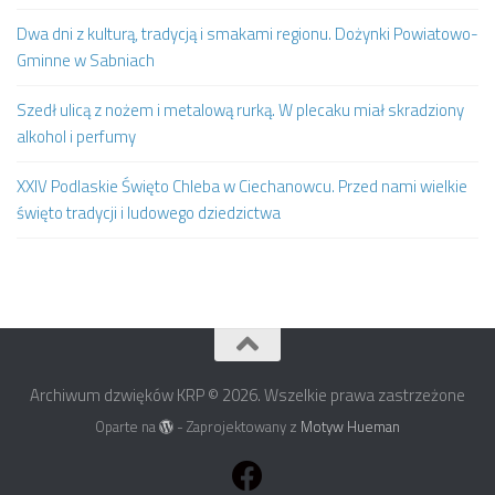
Dwa dni z kulturą, tradycją i smakami regionu. Dożynki Powiatowo-
Gminne w Sabniach
Szedł ulicą z nożem i metalową rurką. W plecaku miał skradziony
alkohol i perfumy
XXIV Podlaskie Święto Chleba w Ciechanowcu. Przed nami wielkie
święto tradycji i ludowego dziedzictwa
Archiwum dzwięków KRP © 2026. Wszelkie prawa zastrzeżone
Oparte na
- Zaprojektowany z
Motyw Hueman