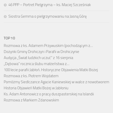
46 PPP – Portret Pielgrzyma – ks. Maciej Szcześniak
Siostra Gemma o pielgrzymowaniu na Jasną Górę
TOP 10
Rozmowa z ks. Adamem Przywuskim (pochodzącym z…
Dożynki Gminy Drohiczyn i Parafii w Drohiczynie
Audycja „Świat ludzkich uczuć” z 16 sierpnia
„Dębowa” rocznica ślubu małżeństwa z…
100 lecie parafii Jabłoń. Historyczne Objawienia Matki Bożej
Rozmowa z ks. Piotrem Wojdatem
Pomóżmy Siedlczance Agacie Kaniewskiej w walce z nowotworem
Historia Objawień Matki Bożej w Jabłoniu
Ks. Adam Antonowicz o pracy duszpasterskiej na Islandii
Rozmowa z Markiem Zdanowskim