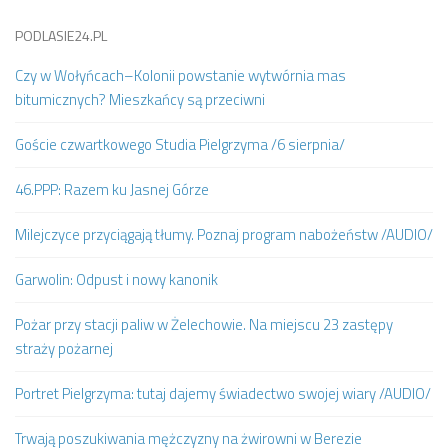
PODLASIE24.PL
Czy w Wołyńcach–Kolonii powstanie wytwórnia mas
bitumicznych? Mieszkańcy są przeciwni
Goście czwartkowego Studia Pielgrzyma /6 sierpnia/
46.PPP: Razem ku Jasnej Górze
Milejczyce przyciągają tłumy. Poznaj program nabożeństw /AUDIO/
Garwolin: Odpust i nowy kanonik
Pożar przy stacji paliw w Żelechowie. Na miejscu 23 zastępy
straży pożarnej
Portret Pielgrzyma: tutaj dajemy świadectwo swojej wiary /AUDIO/
Trwają poszukiwania mężczyzny na żwirowni w Berezie