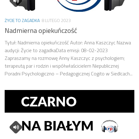
ŻYCIE TO ZAGADKA
8 LUTEGO 2023
Nadmierna opiekuńczość
Tytuł: Nadmierna opiekuńczość Autor: Anna Kaszczyc Nazwa
audycji: Życie to zagadkaData emisji: 08-02-2023
Zapraszamy na rozmowę Anny Kaszczyc z psychologiem;
terapeutą par i rodzin i współwłaścicielem Niepublicznej
Poradni Psychologiczno – Pedagogicznej Cogito w Siedlcach...