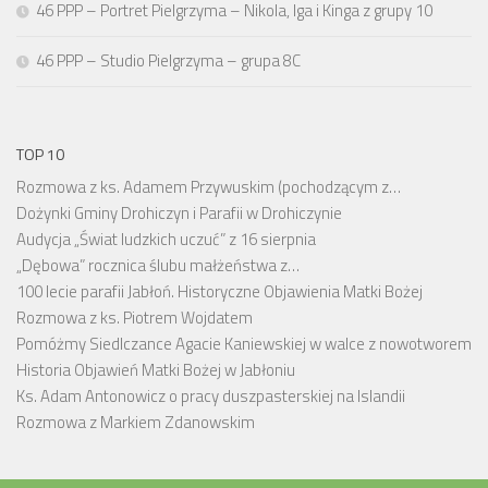
46 PPP – Portret Pielgrzyma – Nikola, Iga i Kinga z grupy 10
46 PPP – Studio Pielgrzyma – grupa 8C
TOP 10
Rozmowa z ks. Adamem Przywuskim (pochodzącym z…
Dożynki Gminy Drohiczyn i Parafii w Drohiczynie
Audycja „Świat ludzkich uczuć” z 16 sierpnia
„Dębowa” rocznica ślubu małżeństwa z…
100 lecie parafii Jabłoń. Historyczne Objawienia Matki Bożej
Rozmowa z ks. Piotrem Wojdatem
Pomóżmy Siedlczance Agacie Kaniewskiej w walce z nowotworem
Historia Objawień Matki Bożej w Jabłoniu
Ks. Adam Antonowicz o pracy duszpasterskiej na Islandii
Rozmowa z Markiem Zdanowskim