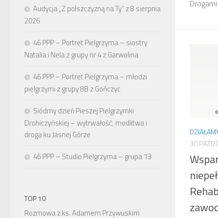
Drogami
Audycja „Z polszczyzną na Ty” z 8 sierpnia
2026
46 PPP – Portret Pielgrzyma – siostry
Natalia i Nela z grupy nr 4 z Garwolina
46 PPP – Portret Pielgrzyma – młodzi
pielgrzymi z grupy 8B z Gończyc
Siódmy dzień Pieszej Pielgrzymki
Drohiczyńskiej – wytrwałość, modlitwa i
DZIAŁAMY
droga ku Jasnej Górze
30 PAŹDZ
Wspar
46 PPP – Studio Pielgrzyma – grupa 13
niepe
Rehabi
TOP 10
zawo
Rozmowa z ks. Adamem Przywuskim