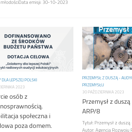
 młodościData emisji: 30-10-2023
PRZEMYSŁ Z DUSZĄ - AUDY
 DLA LEPSZEJ POLSKI
PRZEMYSŁU
IERNIKA 2023
30 PAŹDZIERNIKA 2023
cie osób z
Przemysł z duszą 
łnosprawnością.
ARP/8
litacja społeczna i
Tytuł: Przemysł z duszą
dowa poza domem.
Autor: Agencja Rozwoju