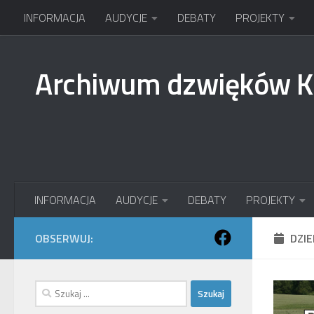
INFORMACJA
AUDYCJE
DEBATY
PROJEKTY
Przejdź do treści
Archiwum dzwięków 
INFORMACJA
AUDYCJE
DEBATY
PROJEKTY
OBSERWUJ:
DZI
Szukaj: