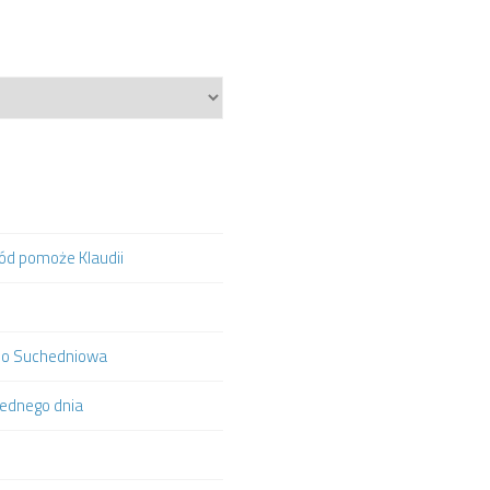
hód pomoże Klaudii
ą do Suchedniowa
jednego dnia