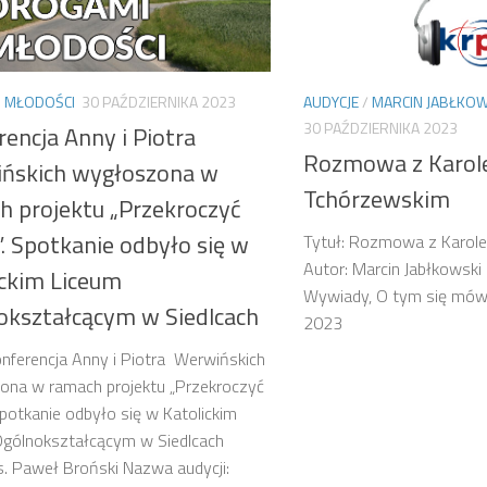
 MŁODOŚCI
30 PAŹDZIERNIKA 2023
AUDYCJE
/
MARCIN JABŁKOW
30 PAŹDZIERNIKA 2023
rencja Anny i Piotra
Rozmowa z Karo
ńskich wygłoszona w
Tchórzewskim
h projektu „Przekroczyć
”. Spotkanie odbyło się w
Tytuł: Rozmowa z Karol
Autor: Marcin Jabłkowski
ickim Liceum
Wywiady, O tym się mówi
okształcącym w Siedlcach
2023
onferencja Anny i Piotra Werwińskich
ona w ramach projektu „Przekroczyć
 Spotkanie odbyło się w Katolickim
Ogólnokształcącym w Siedlcach
s. Paweł Broński Nazwa audycji: