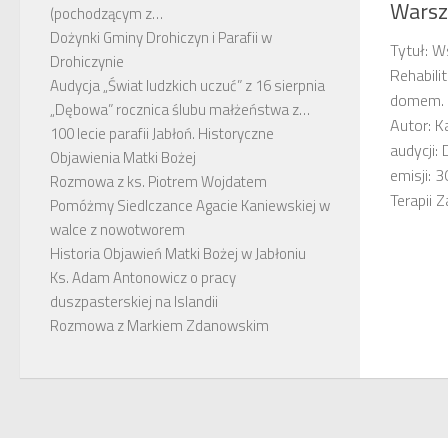
Warsz
(pochodzącym z…
Dożynki Gminy Drohiczyn i Parafii w
Tytuł: W
Drohiczynie
Rehabili
Audycja „Świat ludzkich uczuć” z 16 sierpnia
domem. W
„Dębowa” rocznica ślubu małżeństwa z…
Autor: K
100 lecie parafii Jabłoń. Historyczne
audycji:
Objawienia Matki Bożej
emisji: 
Rozmowa z ks. Piotrem Wojdatem
Terapii Z
Pomóżmy Siedlczance Agacie Kaniewskiej w
walce z nowotworem
Historia Objawień Matki Bożej w Jabłoniu
Ks. Adam Antonowicz o pracy
duszpasterskiej na Islandii
Rozmowa z Markiem Zdanowskim