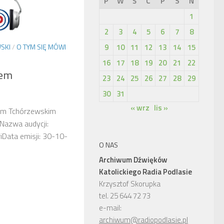
P
W
Ś
C
P
S
N
1
2
3
4
5
6
7
8
9
10
11
12
13
14
15
SKI
/
O TYM SIĘ MÓWI
16
17
18
19
20
21
22
lem
23
24
25
26
27
28
29
30
31
« wrz
lis »
em Tchórzewskim
 Nazwa audycji:
Data emisji: 30-10-
O NAS
Archiwum Dźwięków
Katolickiego Radia Podlasie
Krzysztof Skorupka
tel. 25 644 72 73
e-mail:
archiwum@radiopodlasie.pl