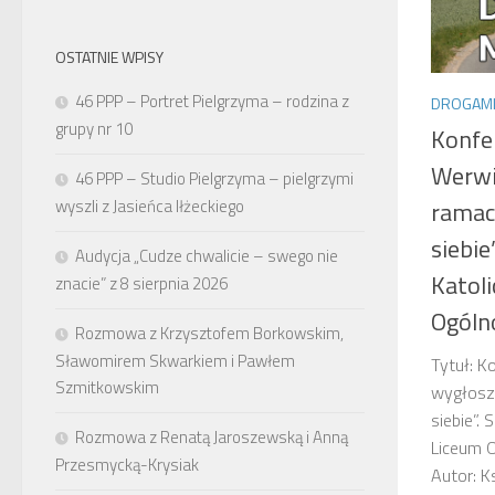
OSTATNIE WPISY
46 PPP – Portret Pielgrzyma – rodzina z
DROGAMI
grupy nr 10
Konfe
Werwi
46 PPP – Studio Pielgrzyma – pielgrzymi
wyszli z Jasieńca Iłżeckiego
ramac
siebie
Audycja „Cudze chwalicie – swego nie
Katol
znacie” z 8 sierpnia 2026
Ogóln
Rozmowa z Krzysztofem Borkowskim,
Sławomirem Skwarkiem i Pawłem
Tytuł: K
Szmitkowskim
wygłosz
siebie”.
Rozmowa z Renatą Jaroszewską i Anną
Liceum 
Przesmycką-Krysiak
Autor: K