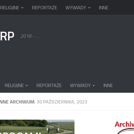
RELIGIJNE
REPORTAŻE
WYWIADY
INNE
KRP
2018 - . . .
RELIGIJNE
REPORTAŻE
WYWIADY
INNE
ENNE ARCHIWUM:
30 PAŹDZIERNIKA, 2023