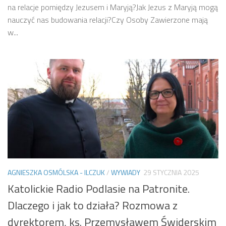
na relacje pomiędzy Jezusem i Maryją?Jak Jezus z Maryją mogą
nauczyć nas budowania relacji?Czy Osoby Zawierzone mają
w...
AGNIESZKA OSMÓLSKA - ILCZUK
/
WYWIADY
29 STYCZNIA 2025
Katolickie Radio Podlasie na Patronite.
Dlaczego i jak to działa? Rozmowa z
dyrektorem, ks. Przemysławem Świderskim