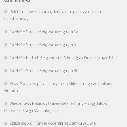
OSTATNIE WPISY
Rok temu poszła sama, dziś razem pielgrzymują do
Częstochowy
46 PPP – Studio Pielgrzyma – grupa 12
46 PPP – Studio Pielgrzyma – grupa 5
46 PPP – Portret Pielgrzyma – Nikola, Iga i Kinga z grupy 10
46 PPP – Studio Pielgrzyma – grupa 8C
Msza Święta w parafii Chrystusa Miłosiernego w Dęblinie.
Homilia
Wieczorowy Radiowy Uniwersytet Biblijny – ciąg dalszy
Pierwszej Księgi Machabejskiej
Zbliża się XXIII Turniej Rycerski na Zamku w Liwie