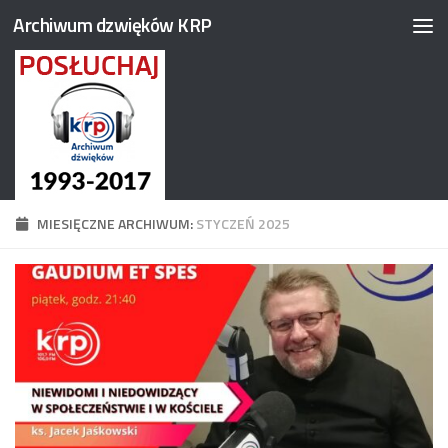
Archiwum dzwięków KRP
Przejdź do treści
MIESIĘCZNE ARCHIWUM:
STYCZEŃ 2025