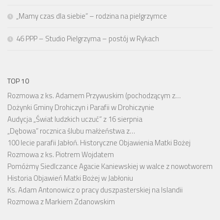
„Mamy czas dla siebie” – rodzina na pielgrzymce
46 PPP – Studio Pielgrzyma – postój w Rykach
TOP 10
Rozmowa z ks. Adamem Przywuskim (pochodzącym z…
Dożynki Gminy Drohiczyn i Parafii w Drohiczynie
Audycja „Świat ludzkich uczuć” z 16 sierpnia
„Dębowa” rocznica ślubu małżeństwa z…
100 lecie parafii Jabłoń. Historyczne Objawienia Matki Bożej
Rozmowa z ks. Piotrem Wojdatem
Pomóżmy Siedlczance Agacie Kaniewskiej w walce z nowotworem
Historia Objawień Matki Bożej w Jabłoniu
Ks. Adam Antonowicz o pracy duszpasterskiej na Islandii
Rozmowa z Markiem Zdanowskim