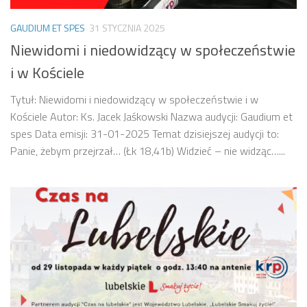
GAUDIUM ET SPES
31 STYCZNIA 2025
Niewidomi i niedowidzący w społeczeństwie
i w Kościele
Tytuł: Niewidomi i niedowidzący w społeczeństwie i w
Kościele Autor: Ks. Jacek Jaśkowski Nazwa audycji: Gaudium et
spes Data emisji: 31-01-2025 Temat dzisiejszej audycji to:
Panie, żebym przejrzał… (Łk 18,41b) Widzieć – nie widząc…...