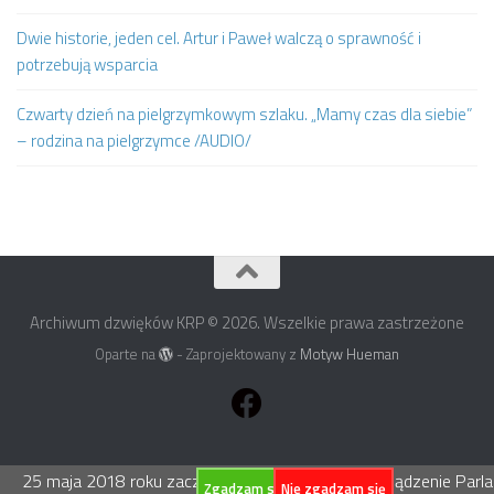
Dwie historie, jeden cel. Artur i Paweł walczą o sprawność i
potrzebują wsparcia
Czwarty dzień na pielgrzymkowym szlaku. „Mamy czas dla siebie”
– rodzina na pielgrzymce /AUDIO/
Archiwum dzwięków KRP © 2026. Wszelkie prawa zastrzeżone
Oparte na
- Zaprojektowany z
Motyw Hueman
25 maja 2018 roku zacznie obowiązywać Rozporządzenie Parlame
Zgadzam się
Nie zgadzam się