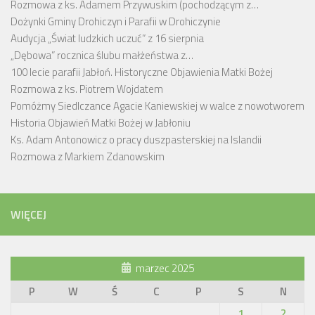
Rozmowa z ks. Adamem Przywuskim (pochodzącym z…
Dożynki Gminy Drohiczyn i Parafii w Drohiczynie
Audycja „Świat ludzkich uczuć” z 16 sierpnia
„Dębowa” rocznica ślubu małżeństwa z…
100 lecie parafii Jabłoń. Historyczne Objawienia Matki Bożej
Rozmowa z ks. Piotrem Wojdatem
Pomóżmy Siedlczance Agacie Kaniewskiej w walce z nowotworem
Historia Objawień Matki Bożej w Jabłoniu
Ks. Adam Antonowicz o pracy duszpasterskiej na Islandii
Rozmowa z Markiem Zdanowskim
WIĘCEJ
marzec 2025
P
W
Ś
C
P
S
N
1
2