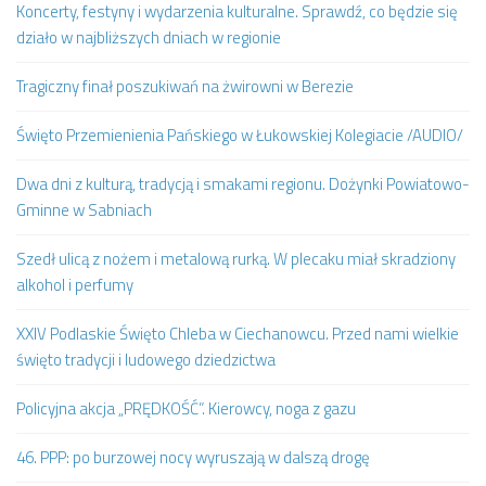
Koncerty, festyny i wydarzenia kulturalne. Sprawdź, co będzie się
działo w najbliższych dniach w regionie
Tragiczny finał poszukiwań na żwirowni w Berezie
Święto Przemienienia Pańskiego w Łukowskiej Kolegiacie /AUDIO/
Dwa dni z kulturą, tradycją i smakami regionu. Dożynki Powiatowo-
Gminne w Sabniach
Szedł ulicą z nożem i metalową rurką. W plecaku miał skradziony
alkohol i perfumy
XXIV Podlaskie Święto Chleba w Ciechanowcu. Przed nami wielkie
święto tradycji i ludowego dziedzictwa
Policyjna akcja „PRĘDKOŚĆ”. Kierowcy, noga z gazu
46. PPP: po burzowej nocy wyruszają w dalszą drogę