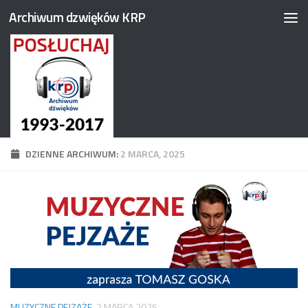
Archiwum dzwięków KRP
Przejdź do treści
DZIENNE ARCHIWUM:
2 MARCA, 2025
MUZYCZNE PEJZAŻE
2 MARCA 2025