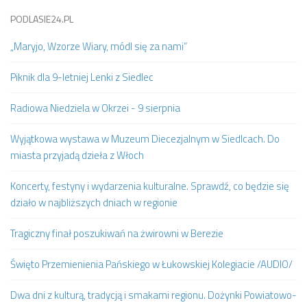
PODLASIE24.PL
„Maryjo, Wzorze Wiary, módl się za nami”
Piknik dla 9-letniej Lenki z Siedlec
Radiowa Niedziela w Okrzei - 9 sierpnia
Wyjątkowa wystawa w Muzeum Diecezjalnym w Siedlcach. Do
miasta przyjadą dzieła z Włoch
Koncerty, festyny i wydarzenia kulturalne. Sprawdź, co będzie się
działo w najbliższych dniach w regionie
Tragiczny finał poszukiwań na żwirowni w Berezie
Święto Przemienienia Pańskiego w Łukowskiej Kolegiacie /AUDIO/
Dwa dni z kulturą, tradycją i smakami regionu. Dożynki Powiatowo-