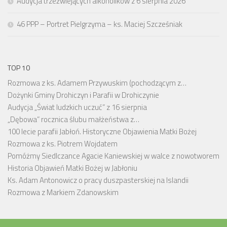
Audycja trzeźwiejących alkoholików z 6 sierpnia 2026
46 PPP – Portret Pielgrzyma – ks. Maciej Szcześniak
TOP 10
Rozmowa z ks. Adamem Przywuskim (pochodzącym z…
Dożynki Gminy Drohiczyn i Parafii w Drohiczynie
Audycja „Świat ludzkich uczuć” z 16 sierpnia
„Dębowa” rocznica ślubu małżeństwa z…
100 lecie parafii Jabłoń. Historyczne Objawienia Matki Bożej
Rozmowa z ks. Piotrem Wojdatem
Pomóżmy Siedlczance Agacie Kaniewskiej w walce z nowotworem
Historia Objawień Matki Bożej w Jabłoniu
Ks. Adam Antonowicz o pracy duszpasterskiej na Islandii
Rozmowa z Markiem Zdanowskim