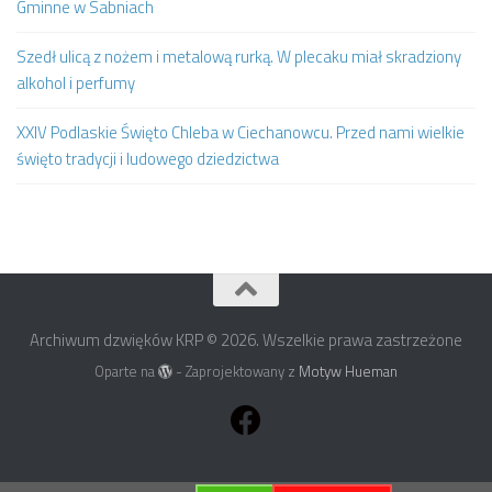
Gminne w Sabniach
Szedł ulicą z nożem i metalową rurką. W plecaku miał skradziony
alkohol i perfumy
XXIV Podlaskie Święto Chleba w Ciechanowcu. Przed nami wielkie
święto tradycji i ludowego dziedzictwa
Archiwum dzwięków KRP © 2026. Wszelkie prawa zastrzeżone
Oparte na
- Zaprojektowany z
Motyw Hueman