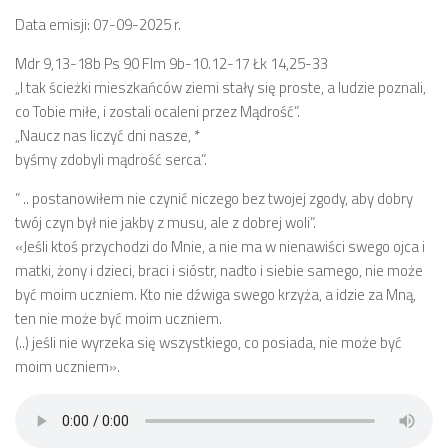
Data emisji: 07-09-2025 r.
Mdr 9,13-18b Ps 90 Flm 9b-10.12-17 Łk 14,25-33
„I tak ścieżki mieszkańców ziemi stały się proste, a ludzie poznali,
co Tobie miłe, i zostali ocaleni przez Mądrość”.
„Naucz nas liczyć dni nasze, *
byśmy zdobyli mądrość serca”.
” .. postanowiłem nie czynić niczego bez twojej zgody, aby dobry
twój czyn był nie jakby z musu, ale z dobrej woli”.
«Jeśli ktoś przychodzi do Mnie, a nie ma w nienawiści swego ojca i
matki, żony i dzieci, braci i sióstr, nadto i siebie samego, nie może
być moim uczniem. Kto nie dźwiga swego krzyża, a idzie za Mną,
ten nie może być moim uczniem.
(..) jeśli nie wyrzeka się wszystkiego, co posiada, nie może być
moim uczniem».