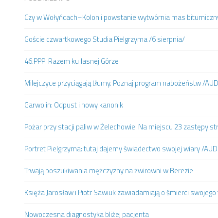
Czy w Wołyńcach–Kolonii powstanie wytwórnia mas bitumiczn
Goście czwartkowego Studia Pielgrzyma /6 sierpnia/
46.PPP: Razem ku Jasnej Górze
Milejczyce przyciągają tłumy. Poznaj program nabożeństw /AU
Garwolin: Odpust i nowy kanonik
Pożar przy stacji paliw w Żelechowie. Na miejscu 23 zastępy st
Portret Pielgrzyma: tutaj dajemy świadectwo swojej wiary /AUD
Trwają poszukiwania mężczyzny na żwirowni w Berezie
Księża Jarosław i Piotr Sawiuk zawiadamiają o śmierci swojego 
Nowoczesna diagnostyka bliżej pacjenta