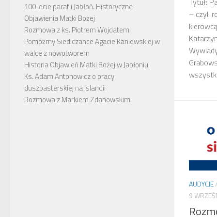
Tytuł: P
100 lecie parafii Jabłoń. Historyczne
– czyli
Objawienia Matki Bożej
kierowcą
Rozmowa z ks. Piotrem Wojdatem
Katarzyn
Pomóżmy Siedlczance Agacie Kaniewskiej w
Wywiady
walce z nowotworem
Grabowsk
Historia Objawień Matki Bożej w Jabłoniu
wszystki
Ks. Adam Antonowicz o pracy
duszpasterskiej na Islandii
Rozmowa z Markiem Zdanowskim
AUDYCJE
9 WRZEŚ
Rozmo