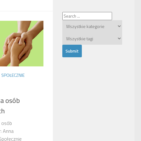
/
SPOŁECZNIE
ia osób
ch
a osób
: Anna
Społecznie