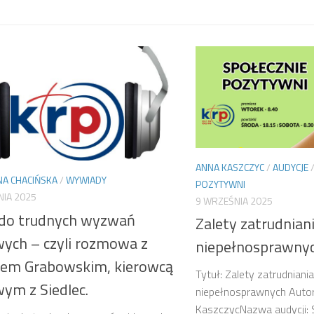
ANNA KASZCZYC
/
AUDYCJE
NA CHACIŃSKA
/
WYWIADY
POZYTYWNI
NIA 2025
9 WRZEŚNIA 2025
 do trudnych wyzwań
Zalety zatrudnian
wych – czyli rozmowa z
niepełnosprawny
iem Grabowskim, kierowcą
Tytuł: Zalety zatrudniani
wym z Siedlec.
niepełnosprawnych Autor
KaszczycNazwa audycji: 