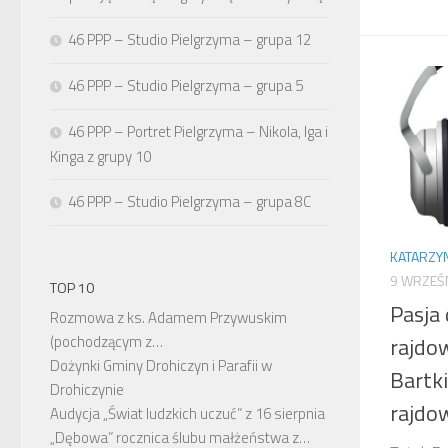
46 PPP – Studio Pielgrzyma – grupa 12
46 PPP – Studio Pielgrzyma – grupa 5
46 PPP – Portret Pielgrzyma – Nikola, Iga i
Kinga z grupy 10
46 PPP – Studio Pielgrzyma – grupa 8C
KATARZY
9 WRZEŚ
TOP 10
Pasja
Rozmowa z ks. Adamem Przywuskim
rajdo
(pochodzącym z…
Dożynki Gminy Drohiczyn i Parafii w
Bartk
Drohiczynie
rajdo
Audycja „Świat ludzkich uczuć” z 16 sierpnia
„Dębowa” rocznica ślubu małżeństwa z…