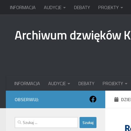
INFORMACJA
AUDYCJE
DEBATY
PROJEKTY
Przejdź do treści
Archiwum dzwięków 
INFORMACJA
AUDYCJE
DEBATY
PROJEKTY
OBSERWUJ:
DZI
Szukaj: