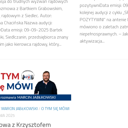
asja do trudnych wyzwań rajdowych
pozytywniData emisji: 
 rozmowa z Bartkiem Grabowskim,
kolejnej audycji z cyklu 
 rajdowym z Siedlec. Autor:
POZYTYWNI” na antenie 
a Chacińska Nazwa audycji:
mówiono o zaletach zatr
Data emisji: 09-09-2025 Bartek
niepełnosprawnych. – Ja
i, Siedlczanin, przedsiębiorca znany
aktywizacja...
m jako kierowca rajdowy, który...
/
MARCIN JABŁKOWSKI
/
O TYM SIĘ MÓWI
NIA 2025
wa z Krzysztofem