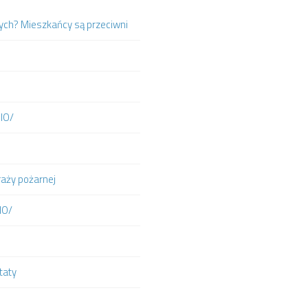
ych? Mieszkańcy są przeciwni
DIO/
raży pożarnej
IO/
taty