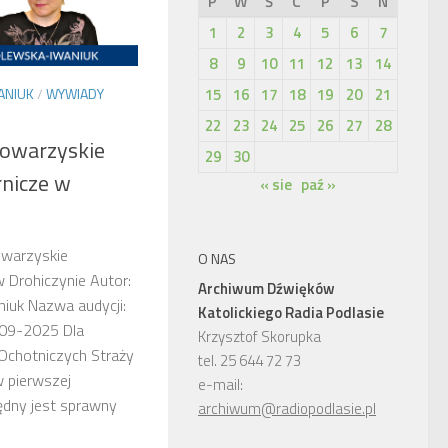
P
W
Ś
C
P
S
N
1
2
3
4
5
6
7
8
9
10
11
12
13
14
15
16
17
18
19
20
21
ANIUK
/
WYWIADY
22
23
24
25
26
27
28
owarzyskie
29
30
nicze w
« sie
paź »
owarzyskie
O NAS
 Drohiczynie Autor:
Archiwum Dźwięków
iuk Nazwa audycji:
Katolickiego Radia Podlasie
-09-2025 Dla
Krzysztof Skorupka
Ochotniczych Straży
tel. 25 644 72 73
w pierwszej
e-mail:
będny jest sprawny
archiwum@radiopodlasie.pl