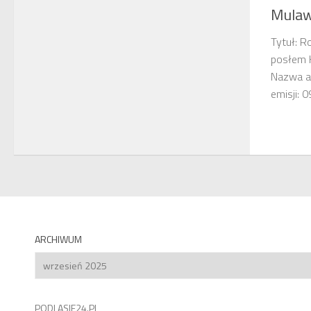
Mula
Tytuł: 
posłem K
Nazwa a
emisji:
ARCHIWUM
Archiwum
PODLASIE24.PL