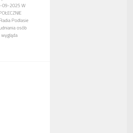
09-09-2025 W
„SPOŁECZNIE
Radia Podlasie
udniania osób
k wygląda