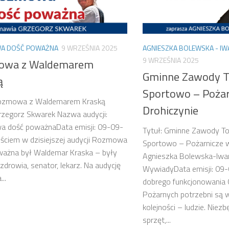
A DOŚĆ POWAŻNA
9 WRZEŚNIA 2025
AGNIESZKA BOLEWSKA - IW
9 WRZEŚNIA 2025
owa z Waldemarem
Gminne Zawody T
ą
Sportowo – Pożar
Rozmowa z Waldemarem Kraską
Drohiczynie
rzegorz Skwarek Nazwa audycji:
 dość poważnaData emisji: 09-09-
Tytuł: Gminne Zawody T
ściem w dzisiejszej audycji Rozmowa
Sportowo – Pożarnicze w
ważna był Waldemar Kraska – były
Agnieszka Bolewska-Iwan
 zdrowia, senator, lekarz. Na audycję
WywiadyData emisji: 09
..
dobrego funkcjonowania 
Pożarnych potrzebni są 
kolejności – ludzie. Niez
sprzęt,...