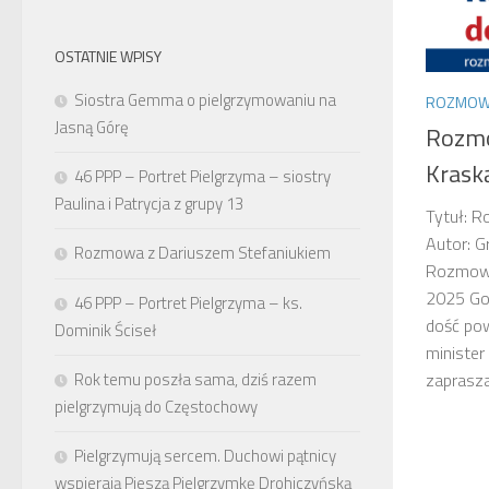
OSTATNIE WPISY
Siostra Gemma o pielgrzymowaniu na
ROZMOW
Jasną Górę
Rozm
Krask
46 PPP – Portret Pielgrzyma – siostry
Paulina i Patrycja z grupy 13
Tytuł: 
Autor: G
Rozmowa z Dariuszem Stefaniukiem
Rozmowa
2025 Go
46 PPP – Portret Pielgrzyma – ks.
dość po
Dominik Ściseł
minister
Rok temu poszła sama, dziś razem
zaprasza.
pielgrzymują do Częstochowy
Pielgrzymują sercem. Duchowi pątnicy
wspierają Pieszą Pielgrzymkę Drohiczyńską