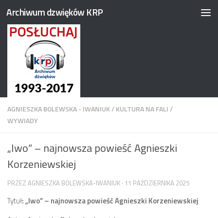
Archiwum dzwięków KRP
Przejdź do treści
AGNIESZKA BOLEWSKA - IWANIUK
/
KULTURA NA FALI
/
WYWIADY
„Iwo” – najnowsza powieść Agnieszki
Korzeniewskiej
PRZEZ
AGNIESZKA BOLEWSKA-IWANIUK
·
11 PAŹDZIERNIKA 2025
Tytuł
: „Iwo” – najnowsza powieść Agnieszki Korzeniewskiej