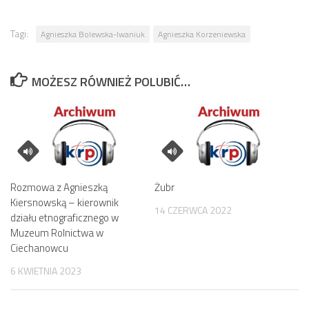
Tagi:
Agnieszka Bolewska-Iwaniuk
Agnieszka Korzeniewska
MOŻESZ RÓWNIEŻ POLUBIĆ…
Rozmowa z Agnieszką
Żubr
Kiersnowską – kierownik
14 CZERWCA 2022
działu etnograficznego w
Muzeum Rolnictwa w
Ciechanowcu
6 KWIETNIA 2023