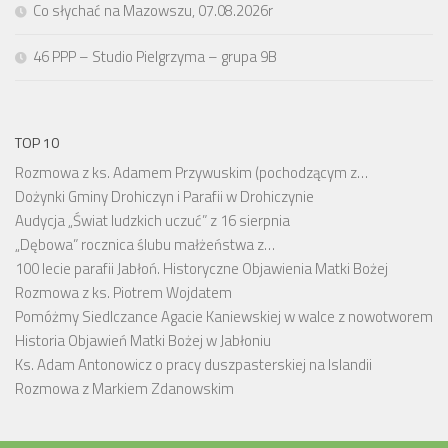
Co słychać na Mazowszu, 07.08.2026r
46 PPP – Studio Pielgrzyma – grupa 9B
TOP 10
Rozmowa z ks. Adamem Przywuskim (pochodzącym z…
Dożynki Gminy Drohiczyn i Parafii w Drohiczynie
Audycja „Świat ludzkich uczuć” z 16 sierpnia
„Dębowa” rocznica ślubu małżeństwa z…
100 lecie parafii Jabłoń. Historyczne Objawienia Matki Bożej
Rozmowa z ks. Piotrem Wojdatem
Pomóżmy Siedlczance Agacie Kaniewskiej w walce z nowotworem
Historia Objawień Matki Bożej w Jabłoniu
Ks. Adam Antonowicz o pracy duszpasterskiej na Islandii
Rozmowa z Markiem Zdanowskim