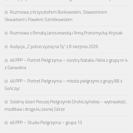
Rozmowa z Krzysztofem Borkowskim, Sławomirem
Skwarkiem i Pawłem Szmitkowskim
Rozmowa z Renatą Jaroszewską i Anną Przesmycką-Krysiak
Audycja „Z polszczyzną na Ty” z 8 sierpnia 2026
46 PPP – Portret Pielgrzyma – siostry Natalia i Nela z grupy nr 4
z Garwolina
46 PPP – Portret Pielgrzyma – młodzi pielgrzymi z grupy 8B z
Gończyc
Siódmy dzień Pieszej Pielgrzymki Drohiczyńskiej – wytrwałość,
modlitwa i droga ku Jasnej Górze
46 PPP – Studio Pielgrzyma – grupa 13