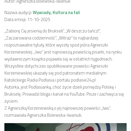
Autor: Agnieszka Bolewska-Iwaniuk
Nazwa audycji:
Wywiady, Kultura na fali
Data emisji: 11-10-2025
„Zabiorę Cię jesienią do Brukseli”, „W deszczu tańcz!”,
„Zaczarowana codzienność”, „Witraż” to najbardziej
rozpoznawalne tytuły, które wyszły spod pióra Agnieszki
Korzeniewskiej. „Iwo” jest najnowszą powieścią pisarki, na rynku
wydawniczym książka pojawiła się w ostatnich tygodniach.
Wszystkie dotychczas opublikowane powieści Agnieszki
Korzeniewskiej ukazały się pod patronatem medialnym
Katolickiego Radia Podlasia i portalu podlasie24.pl
Autorka, jest Podlasianką, choć życie dzieli pomiędzy Polskę i
Brukselę. Prowadzi bloga i kanał na YouTube. Pisze i zachwyca się
życiem.
Z Agnieszką Korzeniewską o jej najnowszej powieści „Iwo”,
rozmawiała Agnieszka Bolewska-Iwaniuk.