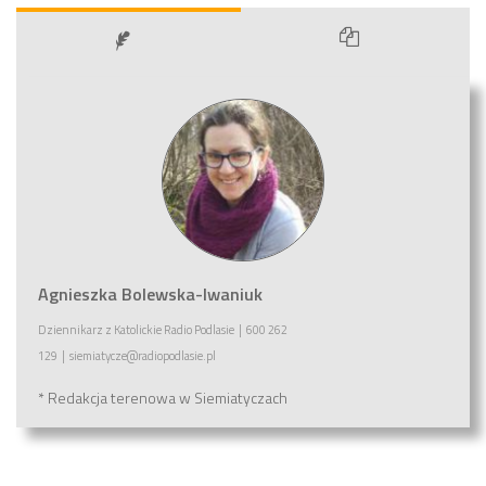
Agnieszka Bolewska-Iwaniuk
Dziennikarz
z
Katolickie Radio Podlasie
|
600 262
129
|
siemiatycze@radiopodlasie.pl
* Redakcja terenowa w Siemiatyczach