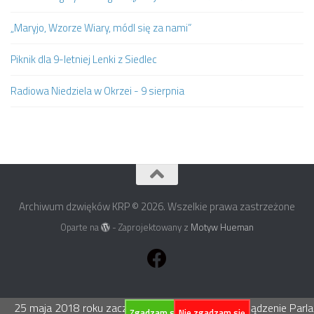
„Maryjo, Wzorze Wiary, módl się za nami”
Piknik dla 9-letniej Lenki z Siedlec
Radiowa Niedziela w Okrzei - 9 sierpnia
Archiwum dzwięków KRP © 2026. Wszelkie prawa zastrzeżone
Oparte na
- Zaprojektowany z
Motyw Hueman
25 maja 2018 roku zacznie obowiązywać Rozporządzenie Parlame
Zgadzam się
Nie zgadzam się